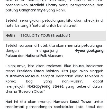
Mall
untuk berbelanja oleh-oleh, di mana kita bisa
menemukan
Starfield Library
yang Instagramable dan
patung
Gangnam Style
yang ikonik.
Setelah serangkaian petualangan, kita akan check in di
hotel bintang 3/setaraf untuk beristirahat
HARI
3
SEOUL CITY TOUR (Breakfast)
Setelah sarapan di hotel, kita akan memulai petualangan
dengan mengunjungi
Gyeongbokgung
Palace
dan
National Folk Museum
.
Selanjutnya, kita akan melewati
Blue House
, kediaman
resmi
Presiden Korea Selatan
. Kita juga akan singgah
di
Itaewon Mosque
, tempat beribadah yang terkenal di
Korea; bagi yang non-Muslim, dapat
menjelajahi
Noksapyeong Street
, yang terkenal dalam
drama "Itaewon Class."
Hari ini kita akan menuju
Namsan Seoul Tower
untuk
menikmati pemandangan spektakuler kota Seoul dari