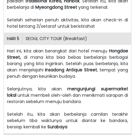
pakaian
tradisional Korea, Hanbok
. Setelah itu, kita akan
berbelanja di
Myeongdong Street
yang terkenal.
Setelah seharian penuh aktivitas, kita akan check-in di
hotel bintang 3/setaraf untuk beristirahat
HARI
5
SEOUL CITY TOUR (Breakfast)
Hari ini, kita akan berangkat dari hotel menuju
Hongdae
Street,
di mana kita bisa bebas berbelanja berbagai
barang yang kita inginkan.
Setelah puas berbelanja, kita
akan menjelajahi
Insadong Antique Street
, tempat yang
penuh dengan keunikan budaya.
Selanjutnya, kita akan
mengunjungi supermarket
lokal
untuk membeli oleh-oleh dan menikmati sarapan di
restoran sebelum menuju bandara.
Setelah itu, kita akan berbelanja camilan terakhir
sebelum tiba waktunya untuk diantar ke bandara,
bersiap kembali ke
Surabaya