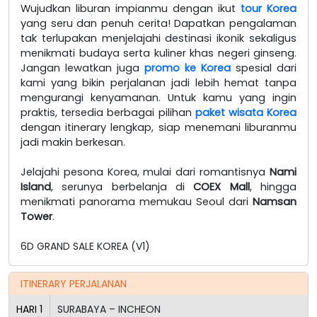
Wujudkan liburan impianmu dengan ikut
tour Korea
yang seru dan penuh cerita! Dapatkan pengalaman
tak terlupakan menjelajahi destinasi ikonik sekaligus
menikmati budaya serta kuliner khas negeri ginseng.
Jangan lewatkan juga
promo ke Korea
spesial dari
kami yang bikin perjalanan jadi lebih hemat tanpa
mengurangi kenyamanan. Untuk kamu yang ingin
praktis, tersedia berbagai pilihan
paket wisata Korea
dengan itinerary lengkap, siap menemani liburanmu
jadi makin berkesan.
Jelajahi pesona Korea, mulai dari romantisnya
Nami
Island
, serunya berbelanja di
COEX Mall
, hingga
menikmati panorama memukau Seoul dari
Namsan
Tower
.
6D GRAND SALE KOREA (V1)
ITINERARY PERJALANAN
HARI
1
SURABAYA – INCHEON