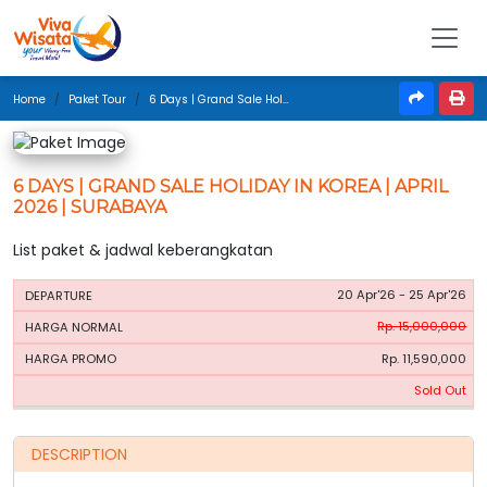
Home
Paket Tour
6 Days | Grand Sale Holiday In Korea | April 2026 | Surabaya
6 DAYS | GRAND SALE HOLIDAY IN KOREA | APRIL
2026 | SURABAYA
List paket & jadwal keberangkatan
HARGA
HARGA
20 Apr'26 - 25 Apr'26
PERIODE
BOOKING
NORMAL
PROMO
Rp. 15,000,000
Rp. 11,590,000
Sold Out
DESCRIPTION