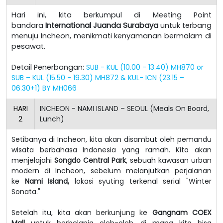
Hari ini, kita berkumpul di Meeting Point
bandara
International Juanda Surabaya
untuk terbang
menuju Incheon, menikmati kenyamanan bermalam di
pesawat.
Detail Penerbangan:
SUB - KUL (10.00 - 13.40) MH870 or
SUB – KUL (15.50 - 19.30) MH872 & KUL- ICN (23.15 –
06.30+1) BY MH066
HARI
INCHEON - NAMI ISLAND – SEOUL (Meals On Board,
2
Lunch)
Setibanya di Incheon, kita akan disambut oleh pemandu
wisata berbahasa Indonesia yang ramah.
Kita akan
menjelajahi
Songdo Central Park
, sebuah kawasan urban
modern di Incheon, sebelum melanjutkan perjalanan
ke
Nami Island,
lokasi syuting terkenal serial "Winter
Sonata."
Setelah itu, kita akan berkunjung ke
Gangnam COEX