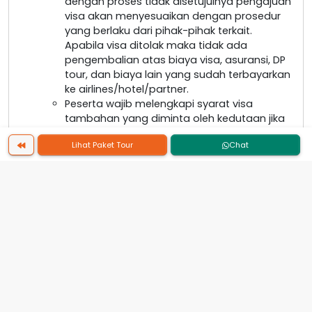
dengan proses tidak disetujuinya pengajuan
visa akan menyesuaikan dengan prosedur
yang berlaku dari pihak-pihak terkait.
Apabila visa ditolak maka tidak ada
pengembalian atas biaya visa, asuransi, DP
tour, dan biaya lain yang sudah terbayarkan
ke airlines/hotel/partner.
Peserta wajib melengkapi syarat visa
tambahan yang diminta oleh kedutaan jika
ada kekurangan, apabila peserta menolak
Lihat Paket Tour
Chat
melengkapi persyaratan yang diminta
karena alasan pribadi maka resiko akan
dikembalikan ke peserta
Apabila pembuatan visa tidak dilakukan
oleh PT. Viva Wisata, maka PT. Viva Wisata
tidak dapat memberikan dokumen
pendukung terkait dengan pengajuan
proses visa tersebut.
IMIGRASI
Imigrasi negara yang dikunjungi memiliki hak