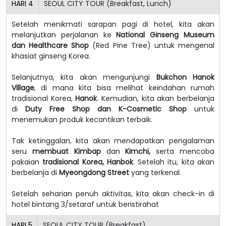
HARI
4
SEOUL CITY TOUR (Breakfast, Lunch)
Setelah menikmati sarapan pagi di hotel, kita akan
melanjutkan perjalanan ke
National Ginseng Museum
dan Healthcare Shop
(Red Pine Tree) untuk mengenal
khasiat ginseng Korea.
Selanjutnya, kita akan mengunjungi
Bukchon Hanok
Village
, di mana kita bisa melihat keindahan rumah
tradisional Korea,
Hanok
. Kemudian, kita akan berbelanja
di
Duty Free Shop dan K-Cosmetic Shop
untuk
menemukan produk kecantikan terbaik.
Tak ketinggalan, kita akan mendapatkan pengalaman
seru
membuat Kimbap
dan
Kimchi,
serta mencoba
pakaian
tradisional Korea, Hanbok
. Setelah itu, kita akan
berbelanja di
Myeongdong Street
yang terkenal.
Setelah seharian penuh aktivitas, kita akan check-in di
hotel bintang 3/setaraf untuk beristirahat
HARI
5
SEOUL CITY TOUR (Breakfast)