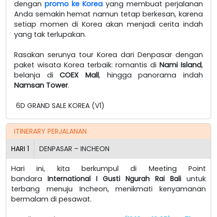
dengan
promo ke Korea
yang membuat perjalanan
Anda semakin hemat namun tetap berkesan, karena
setiap momen di Korea akan menjadi cerita indah
yang tak terlupakan.
Rasakan serunya tour Korea dari Denpasar dengan
paket wisata Korea terbaik: romantis di
Nami Island
,
belanja di
COEX Mall
, hingga panorama indah
Namsan Tower
.
6D GRAND SALE KOREA (V1)
ITINERARY PERJALANAN
HARI
1
DENPASAR – INCHEON
Hari ini, kita berkumpul di Meeting Point
bandara
International I Gusti Ngurah Rai Bali
untuk
terbang menuju Incheon, menikmati kenyamanan
bermalam di pesawat.