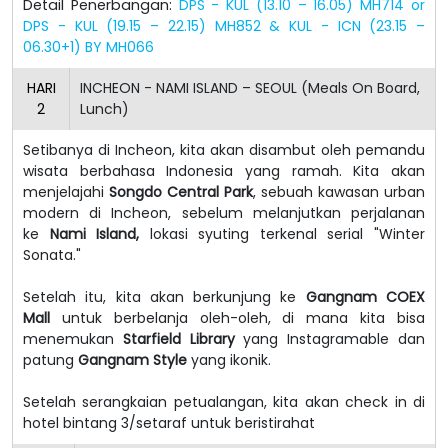
Detail Penerbangan:
DPS - KUL (13.10 – 16.05) MH714 or
DPS - KUL (19.15 – 22.15) MH852 & KUL - ICN (23.15 –
06.30+1) BY MH066
HARI
INCHEON - NAMI ISLAND – SEOUL (Meals On Board,
2
Lunch)
Setibanya di Incheon, kita akan disambut oleh pemandu
wisata berbahasa Indonesia yang ramah.
Kita akan
menjelajahi
Songdo Central Park
, sebuah kawasan urban
modern di Incheon, sebelum melanjutkan perjalanan
ke
Nami Island,
lokasi syuting terkenal serial "Winter
Sonata."
Setelah itu, kita akan berkunjung ke
Gangnam COEX
Mall
untuk berbelanja oleh-oleh, di mana kita bisa
menemukan
Starfield Library
yang Instagramable dan
patung
Gangnam Style
yang ikonik.
Setelah serangkaian petualangan, kita akan check in di
hotel bintang 3/setaraf untuk beristirahat