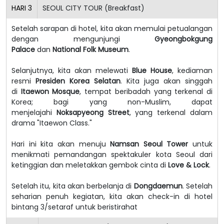
HARI
3
SEOUL CITY TOUR (Breakfast)
Setelah sarapan di hotel, kita akan memulai petualangan
dengan mengunjungi
Gyeongbokgung
Palace
dan
National Folk Museum
.
Selanjutnya, kita akan melewati
Blue House
, kediaman
resmi
Presiden Korea Selatan
. Kita juga akan singgah
di
Itaewon Mosque
, tempat beribadah yang terkenal di
Korea; bagi yang non-Muslim, dapat
menjelajahi
Noksapyeong Street
, yang terkenal dalam
drama "Itaewon Class."
Hari ini kita akan menuju
Namsan Seoul Tower
untuk
menikmati pemandangan spektakuler kota Seoul dari
ketinggian dan meletakkan gembok cinta di
Love & Lock
.
Setelah itu, kita akan berbelanja di
Dongdaemun
. Setelah
seharian penuh kegiatan, kita akan check-in di hotel
bintang 3/setaraf untuk beristirahat