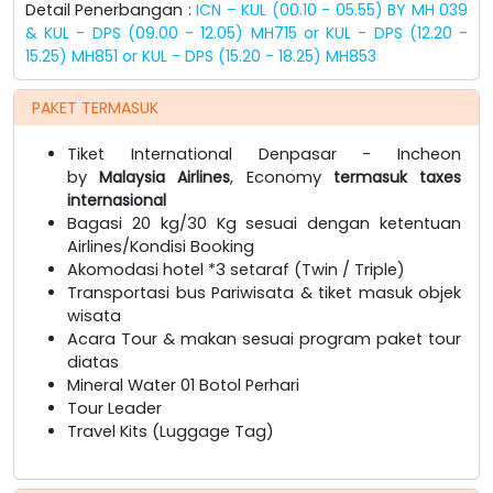
Detail Penerbangan :
ICN – KUL (00.10 - 05.55) BY MH 039
& KUL - DPS (09.00 - 12.05) MH715 or KUL - DPS (12.20 -
15.25) MH851 or KUL - DPS (15.20 - 18.25) MH853
PAKET TERMASUK
Tiket International Denpasar - Incheon
by
Malaysia Airlines
, Economy
termasuk taxes
internasional
Bagasi 20 kg/30 Kg sesuai dengan ketentuan
Airlines/Kondisi Booking
Akomodasi hotel *3 setaraf (Twin / Triple)
Transportasi bus Pariwisata & tiket masuk objek
wisata
Acara Tour & makan sesuai program paket tour
diatas
Mineral Water 01 Botol Perhari
Tour Leader
Travel Kits (Luggage Tag)