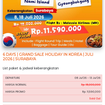
6 DAYS | GRAND SALE HOLIDAY IN KOREA | JULI
2026 | SURABAYA
List paket & jadwal keberangkatan
HARGA
HARGA
08 Jul'26 - 13 Jul'26
PERIODE
BOOKING
NORMAL
PROMO
Rp. 18,000,000
Rp. 11,590,000
Sold Out