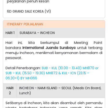
perjalanan penuh kesan
6D GRAND SALE KOREA (V1)
ITINERARY PERJALANAN
HARI
1
SURABAYA – INCHEON
Hari ini, kita berkumpul di Meeting Point
bandara
International Juanda Surabaya
untuk terbang
menuju Incheon, menikmati kenyamanan bermalam di
pesawat.
Detail Penerbangan:
SUB - KUL (10.00 - 13.40) MH870 or
SUB – KUL (15.50 - 19.30) MH872 & KUL- ICN (23.15 –
06.30+1) BY MH066
HARI
INCHEON - NAMI ISLAND – SEOUL (Meals On Board,
2
Lunch)
Setibanya di Incheon, kita akan disambut oleh pemandu
wisata berbahasa Indonesia yang ramah.
Kita akan