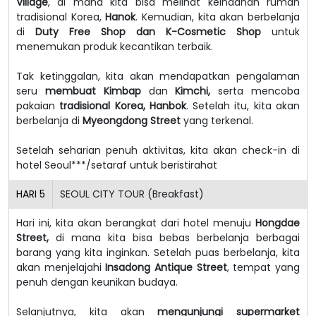
Village
, di mana kita bisa melihat keindahan rumah
tradisional Korea,
Hanok
. Kemudian, kita akan berbelanja
di
Duty Free Shop dan K-Cosmetic Shop
untuk
menemukan produk kecantikan terbaik.
Tak ketinggalan, kita akan mendapatkan pengalaman
seru
membuat Kimbap
dan
Kimchi,
serta mencoba
pakaian
tradisional Korea, Hanbok
. Setelah itu, kita akan
berbelanja di
Myeongdong Street
yang terkenal.
Setelah seharian penuh aktivitas, kita akan check-in di
hotel Seoul***/setaraf untuk beristirahat
HARI
5
SEOUL CITY TOUR (Breakfast)
Hari ini, kita akan berangkat dari hotel menuju
Hongdae
Street,
di mana kita bisa bebas berbelanja berbagai
barang yang kita inginkan.
Setelah puas berbelanja, kita
akan menjelajahi
Insadong Antique Street
, tempat yang
penuh dengan keunikan budaya.
Selanjutnya, kita akan
mengunjungi supermarket