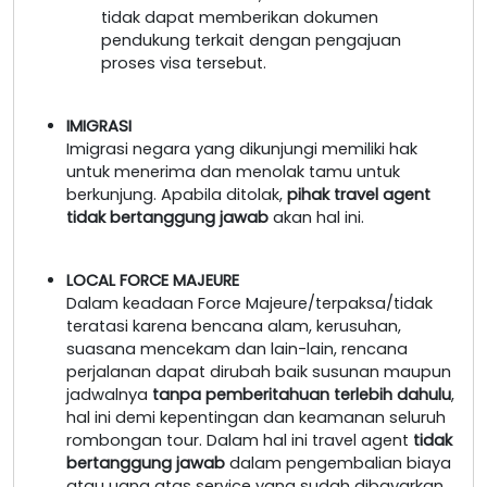
tidak dapat memberikan dokumen
pendukung terkait dengan pengajuan
proses visa tersebut.
IMIGRASI
Imigrasi negara yang dikunjungi memiliki hak
untuk menerima dan menolak tamu untuk
berkunjung. Apabila ditolak,
pihak travel agent
tidak bertanggung jawab
akan hal ini.
LOCAL FORCE MAJEURE
Dalam keadaan Force Majeure/terpaksa/tidak
teratasi karena bencana alam, kerusuhan,
suasana mencekam dan lain-lain, rencana
perjalanan dapat dirubah baik susunan maupun
jadwalnya
tanpa pemberitahuan terlebih dahulu
,
hal ini demi kepentingan dan keamanan seluruh
rombongan tour. Dalam hal ini travel agent
tidak
bertanggung jawab
dalam pengembalian biaya
atau uang atas service yang sudah dibayarkan