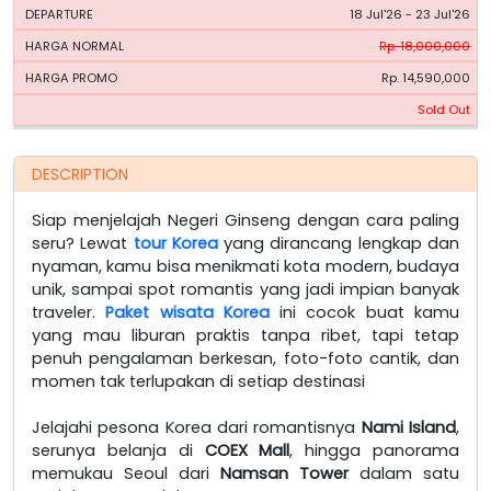
18 Jul'26 - 23 Jul'26
Rp. 18,000,000
Rp. 14,590,000
Sold Out
DESCRIPTION
Siap menjelajah Negeri Ginseng dengan cara paling
seru? Lewat
tour Korea
yang dirancang lengkap dan
nyaman, kamu bisa menikmati kota modern, budaya
unik, sampai spot romantis yang jadi impian banyak
traveler.
Paket wisata Korea
ini cocok buat kamu
yang mau liburan praktis tanpa ribet, tapi tetap
penuh pengalaman berkesan, foto-foto cantik, dan
momen tak terlupakan di setiap destinasi
Jelajahi pesona Korea dari romantisnya
Nami Island
,
serunya belanja di
COEX Mall
, hingga panorama
memukau Seoul dari
Namsan Tower
dalam satu