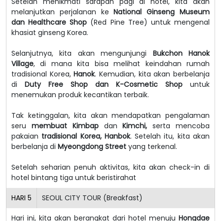
Setelah menikmati sarapan pagi di hotel, kita akan
melanjutkan perjalanan ke
National Ginseng Museum
dan Healthcare Shop
(Red Pine Tree) untuk mengenal
khasiat ginseng Korea.
Selanjutnya, kita akan mengunjungi
Bukchon Hanok
Village
, di mana kita bisa melihat keindahan rumah
tradisional Korea,
Hanok
. Kemudian, kita akan berbelanja
di
Duty Free Shop dan K-Cosmetic Shop
untuk
menemukan produk kecantikan terbaik.
Tak ketinggalan, kita akan mendapatkan pengalaman
seru
membuat Kimbap
dan
Kimchi,
serta mencoba
pakaian
tradisional Korea, Hanbok
. Setelah itu, kita akan
berbelanja di
Myeongdong Street
yang terkenal.
Setelah seharian penuh aktivitas, kita akan check-in di
hotel bintang tiga untuk beristirahat
HARI
5
SEOUL CITY TOUR (Breakfast)
Hari ini, kita akan berangkat dari hotel menuju
Hongdae