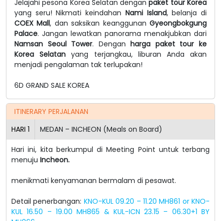
Jelajahi pesona Korea Selatan dengan
paket tour Korea
yang seru! Nikmati keindahan
Nami Island
, belanja di
COEX Mall
, dan saksikan keanggunan
Gyeongbokgung
Palace
. Jangan lewatkan panorama menakjubkan dari
Namsan Seoul Tower
. Dengan
harga paket tour ke
Korea Selatan
yang terjangkau, liburan Anda akan
menjadi pengalaman tak terlupakan!
6D GRAND SALE KOREA
ITINERARY PERJALANAN
HARI
1
MEDAN – INCHEON (Meals on Board)
Hari ini, kita berkumpul di Meeting Point untuk terbang
menuju
Incheon.
menikmati kenyamanan bermalam di pesawat.
Detail penerbangan:
KNO-KUL 09.20 – 11.20 MH861 or KNO-
KUL 16.50 – 19.00 MH865 & KUL-ICN 23.15 – 06.30+1 BY