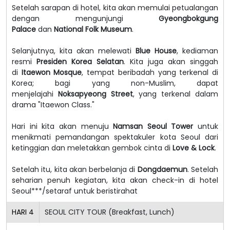
Setelah sarapan di hotel, kita akan memulai petualangan
dengan mengunjungi
Gyeongbokgung
Palace
dan
National Folk Museum
.
Selanjutnya, kita akan melewati
Blue House
, kediaman
resmi
Presiden Korea Selatan
. Kita juga akan singgah
di
Itaewon Mosque
, tempat beribadah yang terkenal di
Korea; bagi yang non-Muslim, dapat
menjelajahi
Noksapyeong Street
, yang terkenal dalam
drama "Itaewon Class."
Hari ini kita akan menuju
Namsan Seoul Tower
untuk
menikmati pemandangan spektakuler kota Seoul dari
ketinggian dan meletakkan gembok cinta di
Love & Lock
.
Setelah itu, kita akan berbelanja di
Dongdaemun
. Setelah
seharian penuh kegiatan, kita akan check-in di hotel
Seoul***/setaraf untuk beristirahat
HARI
4
SEOUL CITY TOUR (Breakfast, Lunch)