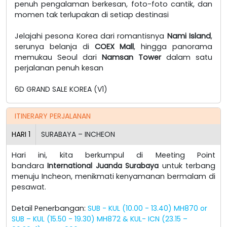
penuh pengalaman berkesan, foto-foto cantik, dan
momen tak terlupakan di setiap destinasi
Jelajahi pesona Korea dari romantisnya
Nami Island
,
serunya belanja di
COEX Mall
, hingga panorama
memukau Seoul dari
Namsan Tower
dalam satu
perjalanan penuh kesan
6D GRAND SALE KOREA (V1)
ITINERARY PERJALANAN
HARI
1
SURABAYA – INCHEON
Hari ini, kita berkumpul di Meeting Point
bandara
International Juanda Surabaya
untuk terbang
menuju Incheon, menikmati kenyamanan bermalam di
pesawat.
Detail Penerbangan:
SUB - KUL (10.00 - 13.40) MH870 or
SUB – KUL (15.50 - 19.30) MH872 & KUL- ICN (23.15 –