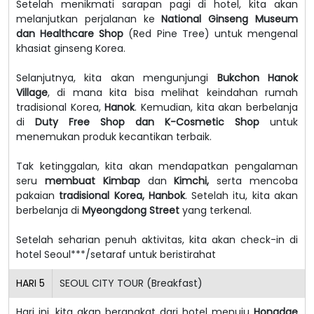
Setelah menikmati sarapan pagi di hotel, kita akan
melanjutkan perjalanan ke
National Ginseng Museum
dan Healthcare Shop
(Red Pine Tree) untuk mengenal
khasiat ginseng Korea.
Selanjutnya, kita akan mengunjungi
Bukchon Hanok
Village
, di mana kita bisa melihat keindahan rumah
tradisional Korea,
Hanok
. Kemudian, kita akan berbelanja
di
Duty Free Shop dan K-Cosmetic Shop
untuk
menemukan produk kecantikan terbaik.
Tak ketinggalan, kita akan mendapatkan pengalaman
seru
membuat Kimbap
dan
Kimchi,
serta mencoba
pakaian
tradisional Korea, Hanbok
. Setelah itu, kita akan
berbelanja di
Myeongdong Street
yang terkenal.
Setelah seharian penuh aktivitas, kita akan check-in di
hotel Seoul***/setaraf untuk beristirahat
HARI
5
SEOUL CITY TOUR (Breakfast)
Hari ini, kita akan berangkat dari hotel menuju
Hongdae