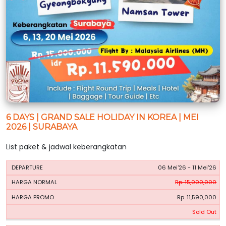
6 DAYS | GRAND SALE HOLIDAY IN KOREA | MEI
2026 | SURABAYA
List paket & jadwal keberangkatan
HARGA
HARGA
06 Mei'26 - 11 Mei'26
PERIODE
BOOKING
NORMAL
PROMO
Rp. 15,000,000
Rp. 11,590,000
Sold Out