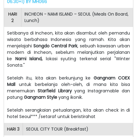
06.30+1) BY MH066
HARI
INCHEON - NAMI ISLAND – SEOUL (Meals On Board,
2
Lunch)
Setibanya di Incheon, kita akan disambut oleh pemandu
wisata berbahasa Indonesia yang ramah.
Kita akan
menjelajahi
Songdo Central Park
, sebuah kawasan urban
modern di Incheon, sebelum melanjutkan perjalanan
ke
Nami Island,
lokasi syuting terkenal serial "Winter
Sonata."
Setelah itu, kita akan berkunjung ke
Gangnam COEX
Mall
untuk berbelanja oleh-oleh, di mana kita bisa
menemukan
Starfield Library
yang Instagramable dan
patung
Gangnam Style
yang ikonik.
Setelah serangkaian petualangan, kita akan check in di
hotel Seoul*** /setaraf untuk beristirahat
HARI
3
SEOUL CITY TOUR (Breakfast)