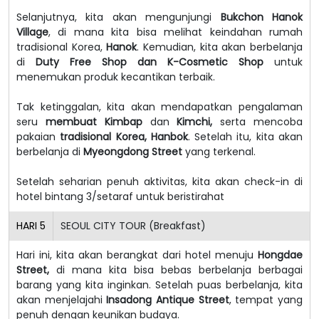
Selanjutnya, kita akan mengunjungi
Bukchon Hanok
Village
, di mana kita bisa melihat keindahan rumah
tradisional Korea,
Hanok
. Kemudian, kita akan berbelanja
di
Duty Free Shop dan K-Cosmetic Shop
untuk
menemukan produk kecantikan terbaik.
Tak ketinggalan, kita akan mendapatkan pengalaman
seru
membuat Kimbap
dan
Kimchi,
serta mencoba
pakaian
tradisional Korea, Hanbok
. Setelah itu, kita akan
berbelanja di
Myeongdong Street
yang terkenal.
Setelah seharian penuh aktivitas, kita akan check-in di
hotel bintang 3/setaraf untuk beristirahat
HARI
5
SEOUL CITY TOUR (Breakfast)
Hari ini, kita akan berangkat dari hotel menuju
Hongdae
Street,
di mana kita bisa bebas berbelanja berbagai
barang yang kita inginkan.
Setelah puas berbelanja, kita
akan menjelajahi
Insadong Antique Street
, tempat yang
penuh dengan keunikan budaya.