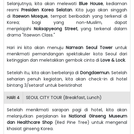
Selanjutnya, kita akan melewati
Blue House
, kediaman
resmi
Presiden Korea Selatan
. Kita juga akan singgah
di
Itaewon Mosque
, tempat beribadah yang terkenal di
Korea; bagi yang non-Muslim, dapat
menjelajahi
Noksapyeong Street
, yang terkenal dalam
drama "Itaewon Class."
Hari ini kita akan menuju
Namsan Seoul Tower
untuk
menikmati pemandangan spektakuler kota Seoul dari
ketinggian dan meletakkan gembok cinta di
Love & Lock
.
Setelah itu, kita akan berbelanja di
Dongdaemun
. Setelah
seharian penuh kegiatan, kita akan check-in di hotel
bintang 3/setaraf untuk beristirahat
HARI
4
SEOUL CITY TOUR (Breakfast, Lunch)
Setelah menikmati sarapan pagi di hotel, kita akan
melanjutkan perjalanan ke
National Ginseng Museum
dan Healthcare Shop
(Red Pine Tree) untuk mengenal
khasiat ginseng Korea.