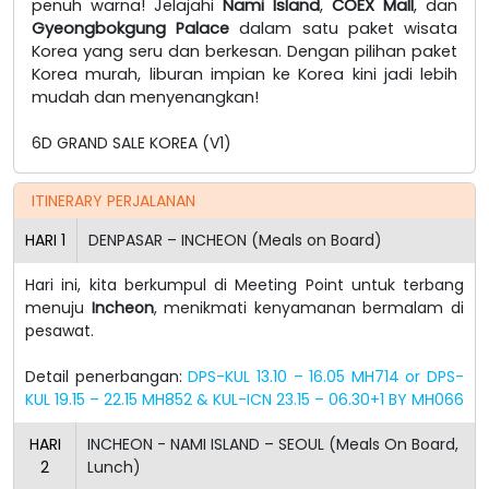
penuh warna! Jelajahi
Nami Island
,
COEX Mall
, dan
Gyeongbokgung Palace
dalam satu paket wisata
Korea yang seru dan berkesan. Dengan pilihan paket
Korea murah, liburan impian ke Korea kini jadi lebih
mudah dan menyenangkan!
6D GRAND SALE KOREA (V1)
ITINERARY PERJALANAN
HARI
1
DENPASAR – INCHEON (Meals on Board)
Hari ini, kita berkumpul di Meeting Point untuk terbang
menuju
Incheon
, menikmati kenyamanan bermalam di
pesawat.
Detail penerbangan:
DPS-KUL 13.10 – 16.05 MH714 or DPS-
KUL 19.15 – 22.15 MH852 & KUL-ICN 23.15 – 06.30+1 BY MH066
HARI
INCHEON - NAMI ISLAND – SEOUL (Meals On Board,
2
Lunch)