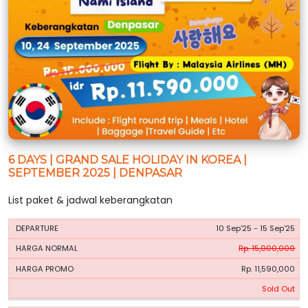
6 DAYS | GRAND SALE HOLIDAY IN KOREA |
SEPTEMBER 2025 | DENPASAR
List paket & jadwal keberangkatan
HARGA
HARGA
10 Sep'25 - 15 Sep'25
PERIODE
BOOKING
NORMAL
PROMO
Rp. 15,000,000
Rp. 11,590,000
Sold Out