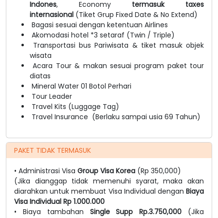
Indones
, Economy
termasuk taxes
internasional
(Tiket Grup Fixed Date & No Extend)
Bagasi sesuai dengan ketentuan Airlines
Akomodasi hotel *3 setaraf (Twin / Triple)
Transportasi bus Pariwisata & tiket masuk objek
wisata
Acara Tour & makan sesuai program paket tour
diatas
Mineral Water 01 Botol Perhari
Tour Leader
Travel Kits (Luggage Tag)
Travel Insurance (Berlaku sampai usia 69 Tahun)
PAKET TIDAK TERMASUK
• Administrasi Visa
Group Visa Korea
(Rp 350,000)
(Jika dianggap tidak memenuhi syarat, maka akan
diarahkan untuk membuat Visa Individual dengan
Biaya
Visa Individual Rp 1.000.000
• Biaya tambahan
Single Supp
Rp.3.750,000
(Jika