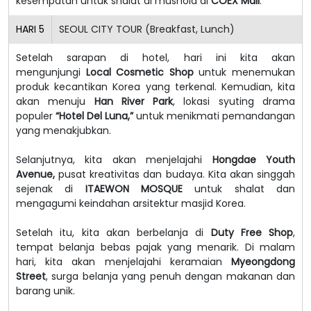
kesempatan untuk shalat di mushola di
COEX Mall
.
HARI
5
SEOUL CITY TOUR (Breakfast, Lunch)
Setelah sarapan di hotel, hari ini kita akan
mengunjungi
Local Cosmetic Shop
untuk menemukan
produk kecantikan Korea yang terkenal. Kemudian, kita
akan menuju
Han River Park
, lokasi syuting drama
populer
“Hotel Del Luna,”
untuk menikmati pemandangan
yang menakjubkan.
Selanjutnya, kita akan menjelajahi
Hongdae Youth
Avenue,
pusat kreativitas dan budaya. Kita akan singgah
sejenak di
ITAEWON MOSQUE
untuk shalat dan
mengagumi keindahan arsitektur masjid Korea.
Setelah itu, kita akan berbelanja di
Duty Free Shop
,
tempat belanja bebas pajak yang menarik. Di malam
hari, kita akan menjelajahi keramaian
Myeongdong
Street
, surga belanja yang penuh dengan makanan dan
barang unik.