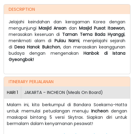
DESCRIPTION
Jelajahi keindahan dan keragaman Korea dengan
mengunjungi
Masjid Ansan
dan
Masjid Pusat Itaewon
,
merasakan keseruan di
Taman Tema Bada Hyanggi
,
menikmati alam di
Pulau Nami
, menjelajahi sejarah
di
Desa Hanok Bukchon
, dan merasakan keanggunan
budaya dengan mengenakan
Hanbok di Istana
Gyeongbok!
ITINERARY PERJALANAN
HARI
1
JAKARTA – INCHEON (Meals On Board)
Malam ini, kita berkumpul di Bandara Soekarno-Hatta
untuk memulai petualangan menuju
Incheon
dengan
maskapai bintang 5 versi Skytrax. Siapkan diri untuk
bermalam dalam kenyamanan pesawat!