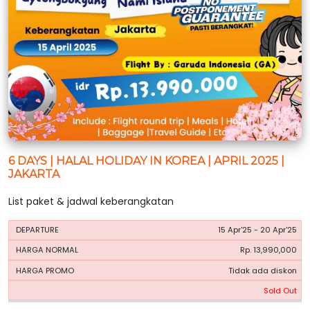
6 DAYS | HALAL HOLIDAY IN KOREA | APRIL 2025 |
JAKARTA
List paket & jadwal keberangkatan
HARGA
HARGA
15 Apr'25 - 20 Apr'25
PERIODE
BOOKING
NORMAL
PROMO
Rp. 13,990,000
Tidak ada diskon
Sold Out