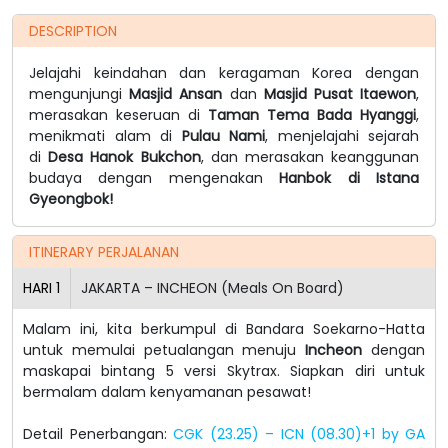
DESCRIPTION
Jelajahi keindahan dan keragaman Korea dengan
mengunjungi
Masjid Ansan
dan
Masjid Pusat Itaewon
,
merasakan keseruan di
Taman Tema Bada Hyanggi
,
menikmati alam di
Pulau Nami
, menjelajahi sejarah
di
Desa Hanok Bukchon
, dan merasakan keanggunan
budaya dengan mengenakan
Hanbok di Istana
Gyeongbok!
ITINERARY PERJALANAN
HARI
1
JAKARTA – INCHEON (Meals On Board)
Malam ini, kita berkumpul di Bandara Soekarno-Hatta
untuk memulai petualangan menuju
Incheon
dengan
maskapai bintang 5 versi Skytrax. Siapkan diri untuk
bermalam dalam kenyamanan pesawat!
Detail Penerbangan:
CGK (23.25) – ICN (08.30)+1 by GA