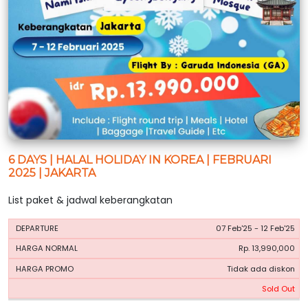
6 DAYS | HALAL HOLIDAY IN KOREA | FEBRUARI
2025 | JAKARTA
List paket & jadwal keberangkatan
HARGA
HARGA
07 Feb'25 - 12 Feb'25
PERIODE
BOOKING
NORMAL
PROMO
Rp. 13,990,000
Tidak ada diskon
Sold Out