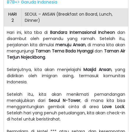
878=> Garuda Indonesia
HARI
SEOUL – ANSAN (Breakfast on Board, Lunch,
2
Dinner)
Hari ini, kita tiba di
Bandara Internasional Incheon
dan
disambut oleh pemandu yang ramah. Setelah itu,
perjalanan kita dimulai
menuju Ansan
, di mana kita akan
mengunjungi
Taman Tema Bada Hyanggi
dan
Taman Air
Terjun Nojeckbong
.
Selanjutnya, kita akan menjelajahi
Masjid Ansan
, yang
didirikan oleh imigran asing, termasuk komunitas
Indonesia.
Setelah itu, kita akan menikmati pemandangan
menakjubkan dari
Seoul N-Tower
, di mana kita bisa
menggantungkan gembok cinta di area
Love Lock
.
Setelah hari yang penuh petualangan, kita akan check-in
di hotel untuk beristirahat.
Bermalam di Hotel *** atau setara, dan kesempatan