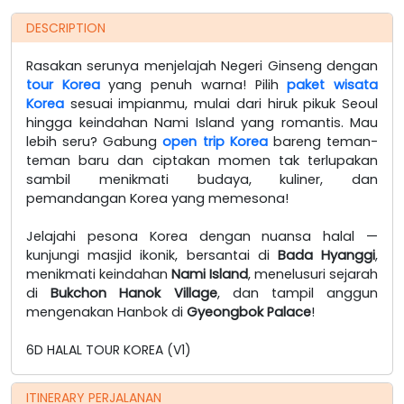
DESCRIPTION
Rasakan serunya menjelajah Negeri Ginseng dengan
tour Korea
yang penuh warna! Pilih
paket wisata
Korea
sesuai impianmu, mulai dari hiruk pikuk Seoul
hingga keindahan Nami Island yang romantis. Mau
lebih seru? Gabung
open trip Korea
bareng teman-
teman baru dan ciptakan momen tak terlupakan
sambil menikmati budaya, kuliner, dan
pemandangan Korea yang memesona!
Jelajahi pesona Korea dengan nuansa halal —
kunjungi masjid ikonik, bersantai di
Bada Hyanggi
,
menikmati keindahan
Nami Island
, menelusuri sejarah
di
Bukchon Hanok Village
, dan tampil anggun
mengenakan Hanbok di
Gyeongbok Palace
!
6D HALAL TOUR KOREA (V1)
ITINERARY PERJALANAN