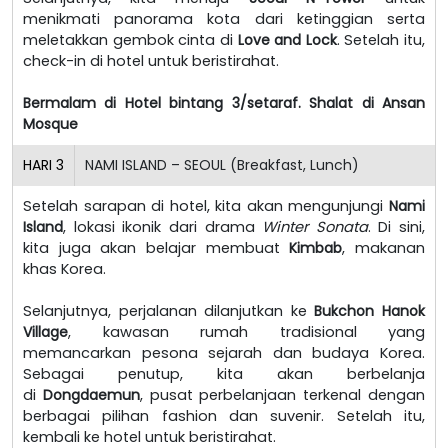
menikmati panorama kota dari ketinggian serta
meletakkan gembok cinta di
Love and Lock
. Setelah itu,
check-in di hotel untuk beristirahat.
Bermalam di Hotel bintang 3/setaraf. Shalat di Ansan
Mosque
HARI
3
NAMI ISLAND – SEOUL (Breakfast, Lunch)
Setelah sarapan di hotel, kita akan mengunjungi
Nami
Island
, lokasi ikonik dari drama
Winter Sonata
. Di sini,
kita juga akan belajar membuat
Kimbab
, makanan
khas Korea.
Selanjutnya, perjalanan dilanjutkan ke
Bukchon Hanok
Village
, kawasan rumah tradisional yang
memancarkan pesona sejarah dan budaya Korea.
Sebagai penutup, kita akan berbelanja
di
Dongdaemun
, pusat perbelanjaan terkenal dengan
berbagai pilihan fashion dan suvenir. Setelah itu,
kembali ke hotel untuk beristirahat.