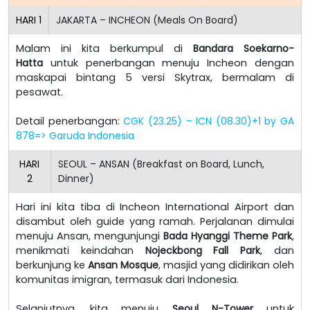
HARI
1
JAKARTA – INCHEON (Meals On Board)
Malam ini kita berkumpul di
Bandara Soekarno-
Hatta
untuk penerbangan menuju Incheon dengan
maskapai bintang 5 versi Skytrax, bermalam di
pesawat.
Detail penerbangan:
CGK (23.25) – ICN (08.30)+1 by GA
878=> Garuda Indonesia
HARI
SEOUL – ANSAN (Breakfast on Board, Lunch,
2
Dinner)
Hari ini kita tiba di Incheon International Airport dan
disambut oleh guide yang ramah. Perjalanan dimulai
menuju Ansan, mengunjungi
Bada Hyanggi Theme Park
,
menikmati keindahan
Nojeckbong Fall Park
, dan
berkunjung ke
Ansan Mosque
, masjid yang didirikan oleh
komunitas imigran, termasuk dari Indonesia.
Selanjutnya, kita menuju
Seoul N-Tower
untuk