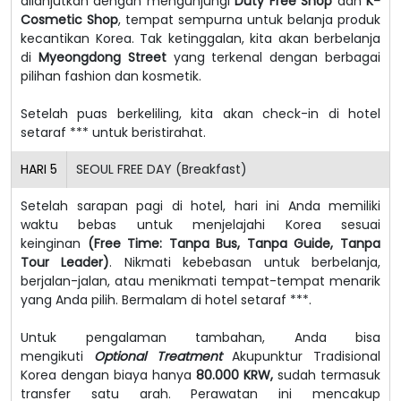
dilanjutkan dengan mengunjungi
Duty Free Shop
dan
K-
Cosmetic Shop
, tempat sempurna untuk belanja produk
kecantikan Korea. Tak ketinggalan, kita akan berbelanja
di
Myeongdong Street
yang terkenal dengan berbagai
pilihan fashion dan kosmetik.
Setelah puas berkeliling, kita akan check-in di hotel
setaraf *** untuk beristirahat.
HARI
5
SEOUL FREE DAY (Breakfast)
Setelah sarapan pagi di hotel, hari ini Anda memiliki
waktu bebas untuk menjelajahi Korea sesuai
keinginan
(Free Time: Tanpa Bus, Tanpa Guide, Tanpa
Tour Leader)
. Nikmati kebebasan untuk berbelanja,
berjalan-jalan, atau menikmati tempat-tempat menarik
yang Anda pilih. Bermalam di hotel setaraf ***.
Untuk pengalaman tambahan, Anda bisa
mengikuti
Optional Treatment
Akupunktur Tradisional
Korea dengan biaya hanya
80.000 KRW,
sudah termasuk
transfer satu arah. Perawatan ini mencakup