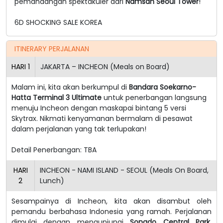
pemandangan spektakuler dari
Namsan Seoul Tower
!
6D SHOCKING SALE KOREA
ITINERARY PERJALANAN
HARI
1
JAKARTA – INCHEON (Meals on Board)
Malam ini, kita akan berkumpul di
Bandara Soekarno-
Hatta Terminal 3 Ultimate
untuk penerbangan langsung
menuju Incheon dengan maskapai bintang 5 versi
Skytrax. Nikmati kenyamanan bermalam di pesawat
dalam perjalanan yang tak terlupakan!
Detail Penerbangan: TBA
HARI
INCHEON - NAMI ISLAND - SEOUL (Meals On Board,
2
Lunch)
Sesampainya di Incheon, kita akan disambut oleh
pemandu berbahasa Indonesia yang ramah. Perjalanan
dimulai dengan mengunjungi
Songdo Central Park
,