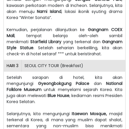
kawasan perkotaan modern di Incheon. Selanjutnya, kita
akan menuju
Nami Island
, lokasi ikonik syuting drama
Korea “Winter Sonata”.
Kemudian, perjalanan dilanjutkan ke
Gangnam COEX
Mall
, tempat belanja oleh-oleh sambil
menikmati
Starfield Library
yang terkenal dan
Gangnam
Style Statue
. Setelah seharian berkeliling, kita akan
check-in di hotel setaraf *** untuk beristirahat.
HARI
3
SEOUL CITY TOUR (Breakfast)
Setelah sarapan di hotel, kita akan
mengunjungi
Gyeongbokgung Palace
dan
National
Folklore Museum
untuk menyelami sejarah Korea. Kita
juga akan melewati
Blue House
, kediaman resmi Presiden
Korea Selatan.
Selanjutnya, kita mengunjungi
Itaewon Mosque,
masjid
terkenal di Korea, di mana yang muslim dapat shalat,
sementara yang non-muslim bisa menikmati