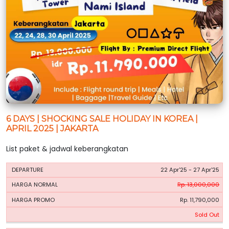
6 DAYS | SHOCKING SALE HOLIDAY IN KOREA |
APRIL 2025 | JAKARTA
List paket & jadwal keberangkatan
HARGA
HARGA
22 Apr'25 - 27 Apr'25
PERIODE
BOOKING
NORMAL
PROMO
Rp. 13,000,000
Rp. 11,790,000
Sold Out