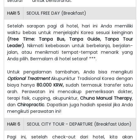
setaraf *** untuk beristirahat.
HARI
5
SEOUL FREE DAY (Breakfast)
Setelah sarapan pagi di hotel, hari ini Anda memiliki
waktu bebas untuk menjelajahi Korea sesuai keinginan
(Free Time: Tanpa Bus, Tanpa Guide, Tanpa Tour
Leader)
. Nikmati kebebasan untuk berbelanja, berjalan-
jalan, atau menikmati tempat-tempat menarik yang
Anda pilih. Bermalam di hotel setaraf ***.
Untuk pengalaman tambahan, Anda bisa mengikuti
Optional Treatment
Akupunktur Tradisional Korea dengan
biaya hanya
80.000 KRW,
sudah termasuk transfer satu
arah. Perawatan ini mencakup pemeriksaan dokter,
terapi fisik, cupping, akupunktur,
Chuna Manual Therapy
,
dan
Chiropractic
. Dapatkan juga hadiah spesial jika Anda
mengikuti perawatan ini!
HARI
6
SEOUL CITY TOUR - DEPARTURE (Breakfast Udon)
Pagi ini, setelah check-out dari hotel, kita akan