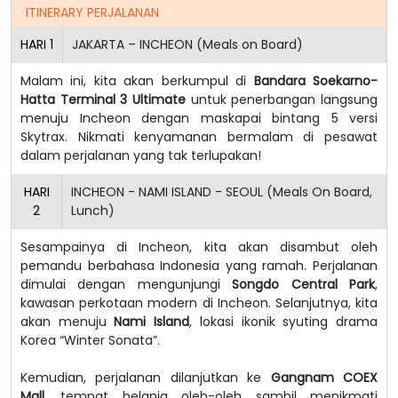
ITINERARY PERJALANAN
HARI
1
JAKARTA – INCHEON (Meals on Board)
Malam ini, kita akan berkumpul di
Bandara Soekarno-
Hatta Terminal 3 Ultimate
untuk penerbangan langsung
menuju Incheon dengan maskapai bintang 5 versi
Skytrax. Nikmati kenyamanan bermalam di pesawat
dalam perjalanan yang tak terlupakan!
HARI
INCHEON - NAMI ISLAND - SEOUL (Meals On Board,
2
Lunch)
Sesampainya di Incheon, kita akan disambut oleh
pemandu berbahasa Indonesia yang ramah. Perjalanan
dimulai dengan mengunjungi
Songdo Central Park
,
kawasan perkotaan modern di Incheon. Selanjutnya, kita
akan menuju
Nami Island
, lokasi ikonik syuting drama
Korea “Winter Sonata”.
Kemudian, perjalanan dilanjutkan ke
Gangnam COEX
Mall
, tempat belanja oleh-oleh sambil menikmati