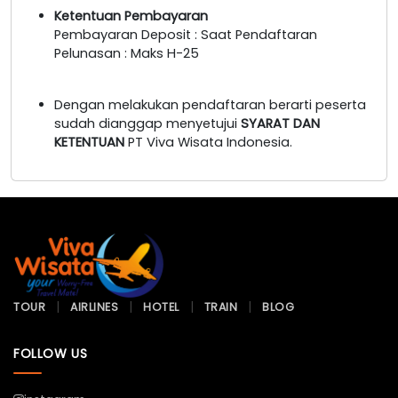
Ketentuan Pembayaran
Pembayaran Deposit : Saat Pendaftaran
Pelunasan : Maks H-25
Dengan melakukan pendaftaran berarti peserta
sudah dianggap menyetujui
SYARAT DAN
KETENTUAN
PT Viva Wisata Indonesia.
TOUR
AIRLINES
HOTEL
TRAIN
BLOG
FOLLOW US