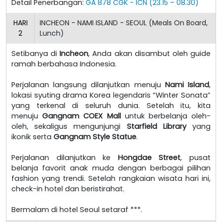
Detail Penerbangan:
GA 878 CGK - ICN (23.15 – 08.30)
HARI
INCHEON - NAMI ISLAND - SEOUL (Meals On Board,
2
Lunch)
Setibanya di
Incheon
, Anda akan disambut oleh guide
ramah berbahasa Indonesia.
Perjalanan langsung dilanjutkan menuju
Nami Island
,
lokasi syuting drama Korea legendaris “Winter Sonata”
yang terkenal di seluruh dunia. Setelah itu, kita
menuju
Gangnam COEX Mall
untuk berbelanja oleh-
oleh, sekaligus mengunjungi
Starfield Library
yang
ikonik serta
Gangnam Style Statue
.
Perjalanan dilanjutkan ke
Hongdae Street
, pusat
belanja favorit anak muda dengan berbagai pilihan
fashion yang trendi. Setelah rangkaian wisata hari ini,
check-in hotel dan beristirahat.
Bermalam di hotel Seoul setaraf ***.