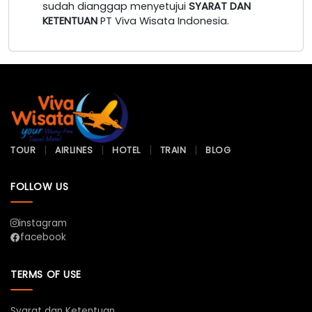
sudah dianggap menyetujui
SYARAT DAN
KETENTUAN
PT Viva Wisata Indonesia.
TOUR
AIRLINES
HOTEL
TRAIN
BLOG
FOLLOW US
instagram
facebook
TERMS OF USE
Syarat dan Ketentuan