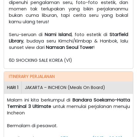
dipenuhi pengalaman seru, foto-foto estetik, dan
momen tak terlupakan yang bikin perjalananmu
bukan cuma liburan, tapi cerita seru yang bakal
kamu ulang terus!
Seru-seruan di
Nami Island
, foto estetik di
Starfield
Library
, budaya seru Kimchi/Kimbap & Hanbok, lalu
sunset view dari
Namsan Seoul Tower
!
6D SHOCKING SALE KOREA (V1)
ITINERARY PERJALANAN
HARI
1
JAKARTA – INCHEON (Meals On Board)
Malam ini kita berkumpul di
Bandara Soekarno-Hatta
Terminal 3 Ultimate
untuk memulai perjalanan menuju
Incheon
Bermalam di pesawat.