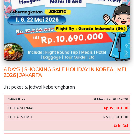
6 DAYS | SHOCKING SALE HOLIDAY IN KOREA | MEI
2026 | JAKARTA
List paket & jadwal keberangkatan
HARGA
HARGA
01 Mei'26 - 06 Mei'26
PERIODE
BOOKING
NORMAL
PROMO
Rp. 15,500,000
Rp. 10,690,000
Sold Out