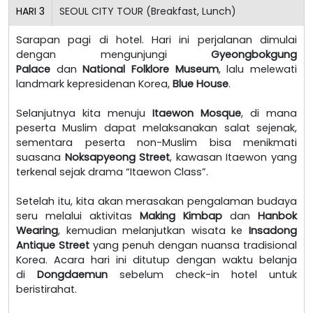
HARI
3
SEOUL CITY TOUR (Breakfast, Lunch)
Sarapan pagi di hotel. Hari ini perjalanan dimulai
dengan mengunjungi
Gyeongbokgung
Palace
dan
National Folklore Museum
, lalu melewati
landmark kepresidenan Korea,
Blue House
.
Selanjutnya kita menuju
Itaewon Mosque
, di mana
peserta Muslim dapat melaksanakan salat sejenak,
sementara peserta non-Muslim bisa menikmati
suasana
Noksapyeong Street
, kawasan Itaewon yang
terkenal sejak drama “Itaewon Class”.
Setelah itu, kita akan merasakan pengalaman budaya
seru melalui aktivitas
Making Kimbap
dan
Hanbok
Wearing
, kemudian melanjutkan wisata ke
Insadong
Antique Street
yang penuh dengan nuansa tradisional
Korea. Acara hari ini ditutup dengan waktu belanja
di
Dongdaemun
sebelum check-in hotel untuk
beristirahat.