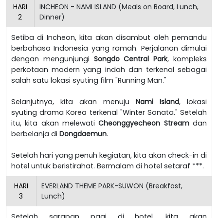
HARI
INCHEON - NAMI ISLAND (Meals on Board, Lunch,
2
Dinner)
Setiba di Incheon, kita akan disambut oleh pemandu
berbahasa Indonesia yang ramah. Perjalanan dimulai
dengan mengunjungi
Songdo Central Park
, kompleks
perkotaan modern yang indah dan terkenal sebagai
salah satu lokasi syuting film "Running Man."
Selanjutnya, kita akan menuju
Nami Island
, lokasi
syuting drama Korea terkenal "Winter Sonata." Setelah
itu, kita akan melewati
Cheonggyecheon Stream
dan
berbelanja di
Dongdaemun
.
Setelah hari yang penuh kegiatan, kita akan check-in di
hotel untuk beristirahat. Bermalam di hotel setaraf ***.
HARI
EVERLAND THEME PARK-SUWON (Breakfast,
3
Lunch)
Setelah sarapan pagi di hotel, kita akan