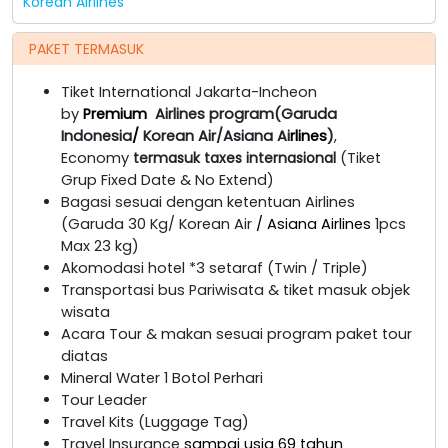
Korean Airlines
PAKET TERMASUK
Tiket International Jakarta-Incheon
by
Premium
Airlines program(Garuda
Indonesia
/
Korean Air/Asiana Ai
rlines
)
,
Economy
termasuk taxes internasional
(Tiket
Grup Fixed Date & No Extend)
Bagasi sesuai dengan ketentuan Airlines
(Garuda 30 Kg/ Korean Air
/ Asiana Airlines
1pcs
Max 23 kg)
Akomodasi hotel *3 setaraf (Twin / Triple)
Transportasi bus Pariwisata & tiket masuk objek
wisata
Acara Tour & makan sesuai program paket tour
diatas
Mineral Water 1 Botol Perhari
Tour Leader
Travel Kits (Luggage Tag)
Travel Insurance
sampai usia 69 tahun