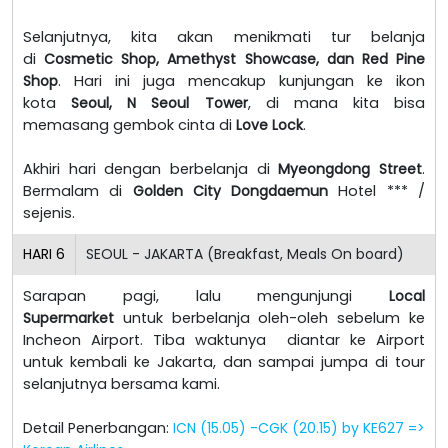
Selanjutnya, kita akan menikmati tur belanja
di
Cosmetic Shop, Amethyst Showcase, dan Red Pine
Shop
. Hari ini juga mencakup kunjungan ke ikon
kota
Seoul, N Seoul Tower
, di mana kita bisa
memasang gembok cinta di
Love Lock
.
Akhiri hari dengan berbelanja di
Myeongdong Street
.
Bermalam di
Golden City Dongdaemun
Hotel *** /
sejenis.
HARI
6
SEOUL - JAKARTA (Breakfast, Meals On board)
Sarapan pagi, lalu mengunjungi
Local
Supermarket
untuk berbelanja oleh-oleh sebelum ke
Incheon Airport. Tiba waktunya diantar ke Airport
untuk kembali ke Jakarta, dan sampai jumpa di tour
selanjutnya bersama kami.
Detail Penerbangan:
ICN (15.05) -CGK (20.15) by KE627 =>