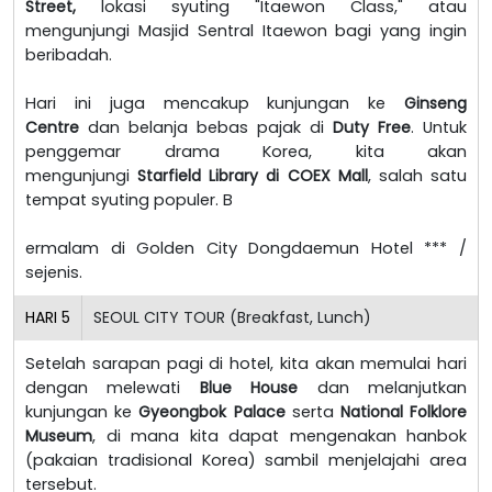
Street,
lokasi syuting "Itaewon Class," atau
mengunjungi Masjid Sentral Itaewon bagi yang ingin
beribadah.
Hari ini juga mencakup kunjungan ke
Ginseng
Centre
dan belanja bebas pajak di
Duty Free
. Untuk
penggemar drama Korea, kita akan
mengunjungi
Starfield Library di COEX Mall
, salah satu
tempat syuting populer. B
ermalam di Golden City Dongdaemun Hotel *** /
sejenis.
HARI
5
SEOUL CITY TOUR (Breakfast, Lunch)
Setelah sarapan pagi di hotel, kita akan memulai hari
dengan melewati
Blue House
dan melanjutkan
kunjungan ke
Gyeongbok Palace
serta
National Folklore
Museum
, di mana kita dapat mengenakan hanbok
(pakaian tradisional Korea) sambil menjelajahi area
tersebut.