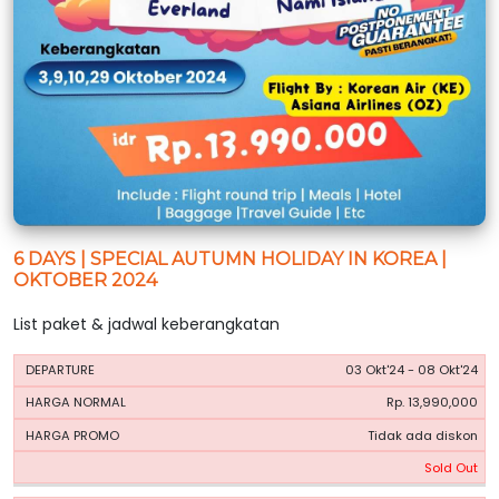
6 DAYS | SPECIAL AUTUMN HOLIDAY IN KOREA |
OKTOBER 2024
List paket & jadwal keberangkatan
HARGA
HARGA
03 Okt'24 - 08 Okt'24
PERIODE
BOOKING
NORMAL
PROMO
Rp. 13,990,000
Tidak ada diskon
Sold Out