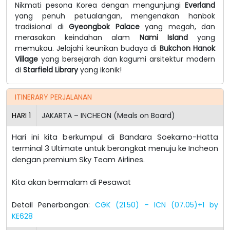
Nikmati pesona Korea dengan mengunjungi
Everland
yang penuh petualangan, mengenakan hanbok
tradisional di
Gyeongbok Palace
yang megah, dan
merasakan keindahan alam
Nami Island
yang
memukau. Jelajahi keunikan budaya di
Bukchon Hanok
Village
yang bersejarah dan kagumi arsitektur modern
di
Starfield Library
yang ikonik!
ITINERARY PERJALANAN
HARI
1
JAKARTA – INCHEON (Meals on Board)
Hari ini kita berkumpul di Bandara Soekarno-Hatta
terminal 3 Ultimate untuk berangkat menuju ke Incheon
dengan premium Sky Team Airlines.
Kita akan bermalam di Pesawat
Detail Penerbangan:
CGK (21.50) – ICN (07.05)+1 by
KE628