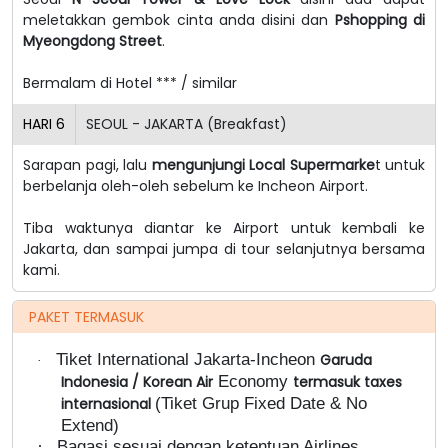
meletakkan gembok cinta anda disini dan
Pshopping di
Myeongdong Street
.
Bermalam di Hotel *** / similar
HARI
6
SEOUL - JAKARTA (Breakfast)
Sarapan pagi, lalu
mengunjungi Local Supermarke
t untuk
berbelanja oleh-oleh sebelum ke Incheon Airport.
Tiba waktunya diantar ke Airport untuk kembali ke
Jakarta, dan sampai jumpa di tour selanjutnya bersama
kami.
PAKET TERMASUK
Tiket International Jakarta-Incheon
Garuda
·
Economy
Indonesia / Korean Air
termasuk taxes
(Tiket Grup Fixed Date & No
internasional
Extend)
·
Bagasi sesuai dengan ketentuan Airlines