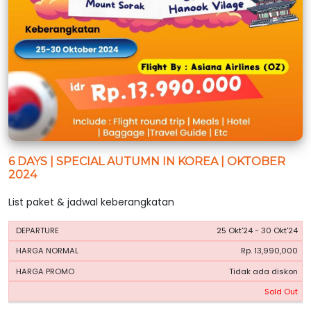
6 DAYS | SPECIAL AUTUMN IN KOREA | OKTOBER
2024
List paket & jadwal keberangkatan
HARGA
HARGA
25 Okt'24 - 30 Okt'24
PERIODE
BOOKING
NORMAL
PROMO
Rp. 13,990,000
Tidak ada diskon
Sold Out