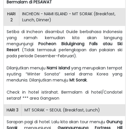
Bermalam di PESAWAT
HARI
INCHEON - NAMI ISLAND - MT SORAK (Breakfast,
2
Lunch, Dinner)
Setiba di Incheon disambut Guide berbahasa Indonesia
yang ramah kemudian kita akan langsung
mengunjungi
Pocheon Bidulginang Falls atau Ski
Resort
(Tidak termasuk perlengkapan dan pakaian ski
pada periode Desember-Februari).
Dilanjutkan menuju
Nami Island
yang merupakan tempat
syuting “Winter Sonata” serial drama Korea yang
mendunia. Dilanjutkan menuju
Mt Sorak
.
Check in hotel istirahat. Bermalam di hotel/Condotel
setaraf *** area Gangwon
HARI
3
MT SORAK – SEOUL (Breakfast, Lunch)
Sarapan pagi di hotel. Lalu kita akan tour menuju
Gunung
Sorak
mengunjungi
Gwangumsung Fortress Hill