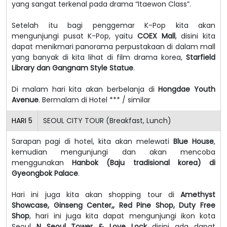
yang sangat terkenal pada drama “Itaewon Class”.
Setelah itu bagi penggemar K-Pop kita akan
mengunjungi pusat K-Pop, yaitu
COEX Mall
, disini kita
dapat menikmari panorama perpustakaan di dalam mall
yang banyak di kita lihat di film drama korea,
Starfield
Library dan Gangnam Style Statue
.
Di malam hari kita akan berbelanja di
Hongdae Youth
Avenue
. Bermalam di Hotel *** / similar
HARI
5
SEOUL CITY TOUR (Breakfast, Lunch)
Sarapan pagi di hotel, kita akan melewati
Blue House
,
kemudian mengunjungi dan akan mencoba
menggunakan
Hanbok (Baju tradisional korea) di
Gyeongbok Palace
.
Hari ini juga kita akan shopping tour di
Amethyst
Showcase, Ginseng Center,, Red Pine Shop, Duty Free
Shop
, hari ini juga kita dapat mengunjungi ikon kota
Seoul
N Seoul Tower & Love Lock
disini ada dapat