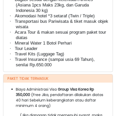
(Asiana 1pcs Maks 23kg, dan Garuda
Indonesia 30 kg)
·
Akomodasi hotel *3 setaraf (Twin / Triple)
·
Transportasi bus Pariwisata & tiket masuk objek
wisata
·
Acara Tour & makan sesuai program paket tour
diatas
·
Mineral Water 1 Botol Perhari
·
Tour Leader
·
Travel Kits (Luggage Tag)
·
Travel Insurance (sampai usia 69 Tahun),
senilai Rp.650.000
PAKET TIDAK TERMASUK
Biaya Administrasi Visa
Group Visa Korea Rp
350,000
(Free Jika, pendaftaran dilakukan diatas
40 hari Sebelum keberangkatan atau daftar
minimum 4 orang)
(Jika dianggap tidak memenuhi syarat, maka