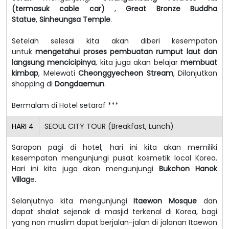
(termasuk cable car)
,
Great Bronze Buddha
Statue
,
Sinheungsa Temple
.
Setelah selesai kita akan diberi kesempatan
untuk
mengetahui proses pembuatan rumput laut dan
langsung mencicipinya
, kita juga akan belajar
membuat
kimbap
, Melewati
Cheonggyecheon Stream
, Dilanjutkan
shopping di
Dongdaemun
.
Bermalam di Hotel setaraf ***
HARI
4
SEOUL CITY TOUR (Breakfast, Lunch)
Sarapan pagi di hotel, hari ini kita akan memiliki
kesempatan mengunjungi pusat kosmetik local Korea.
Hari ini kita juga akan mengunjungi
Bukchon Hanok
Villag
e.
Selanjutnya kita mengunjungi
Itaewon Mosque
dan
dapat shalat sejenak di masjid terkenal di Korea, bagi
yang non muslim dapat berjalan-jalan di jalanan Itaewon