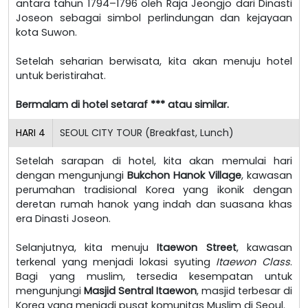
antara tahun 1794–1796 oleh Raja Jeongjo dari Dinasti
Joseon sebagai simbol perlindungan dan kejayaan
kota Suwon.
Setelah seharian berwisata, kita akan menuju hotel
untuk beristirahat.
Bermalam di hotel setaraf *** atau similar.
HARI
4
SEOUL CITY TOUR (Breakfast, Lunch)
Setelah sarapan di hotel, kita akan memulai hari
dengan mengunjungi
Bukchon Hanok Village
, kawasan
perumahan tradisional Korea yang ikonik dengan
deretan rumah hanok yang indah dan suasana khas
era Dinasti Joseon.
Selanjutnya, kita menuju
Itaewon Street
, kawasan
terkenal yang menjadi lokasi syuting
Itaewon Class
.
Bagi yang muslim, tersedia kesempatan untuk
mengunjungi
Masjid Sentral Itaewon
, masjid terbesar di
Korea yang menjadi pusat komunitas Muslim di Seoul.