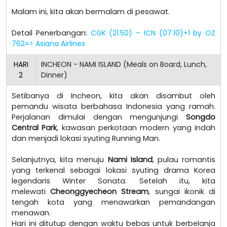
Malam ini, kita akan bermalam di pesawat.
Detail Penerbangan:
CGK (21.50) – ICN (07.10)+1 by OZ
762=> Asiana Airlines
HARI
INCHEON - NAMI ISLAND (Meals on Board, Lunch,
2
Dinner)
Setibanya di Incheon, kita akan disambut oleh
pemandu wisata berbahasa Indonesia yang ramah.
Perjalanan dimulai dengan mengunjungi
Songdo
Central Park
, kawasan perkotaan modern yang indah
dan menjadi lokasi syuting Running Man.
Selanjutnya, kita menuju
Nami Island
, pulau romantis
yang terkenal sebagai lokasi syuting drama Korea
legendaris Winter Sonata. Setelah itu, kita
melewati
Cheonggyecheon Stream
, sungai ikonik di
tengah kota yang menawarkan pemandangan
menawan.
Hari ini ditutup dengan waktu bebas untuk berbelanja