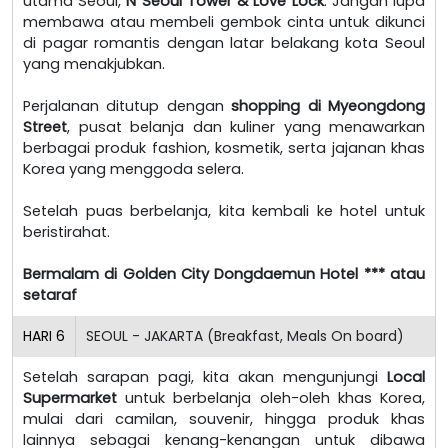
utama Seoul,
N Seoul Tower & Love Lock
. Jangan lupa
membawa atau membeli gembok cinta untuk dikunci
di pagar romantis dengan latar belakang kota Seoul
yang menakjubkan.
Perjalanan ditutup dengan
shopping di Myeongdong
Street
, pusat belanja dan kuliner yang menawarkan
berbagai produk fashion, kosmetik, serta jajanan khas
Korea yang menggoda selera.
Setelah puas berbelanja, kita kembali ke hotel untuk
beristirahat.
Bermalam di Golden City Dongdaemun Hotel *** atau
setaraf
HARI
6
SEOUL - JAKARTA (Breakfast, Meals On board)
Setelah sarapan pagi, kita akan mengunjungi
Local
Supermarket
untuk berbelanja oleh-oleh khas Korea,
mulai dari camilan, souvenir, hingga produk khas
lainnya sebagai kenang-kenangan untuk dibawa