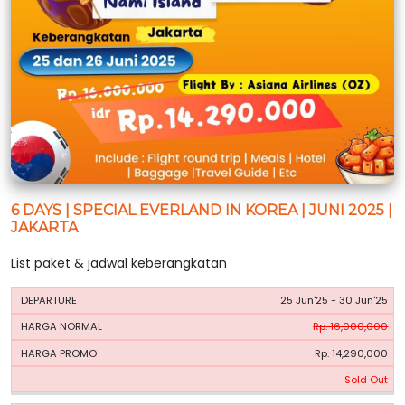
6 DAYS | SPECIAL EVERLAND IN KOREA | JUNI 2025 |
JAKARTA
List paket & jadwal keberangkatan
HARGA
HARGA
25 Jun'25 - 30 Jun'25
PERIODE
BOOKING
NORMAL
PROMO
Rp. 16,000,000
Rp. 14,290,000
Sold Out