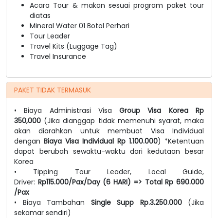
Acara Tour & makan sesuai program paket tour
diatas
Mineral Water 01 Botol Perhari
Tour Leader
Travel Kits (Luggage Tag)
Travel Insurance
PAKET TIDAK TERMASUK
• Biaya Administrasi Visa
Group Visa Korea Rp
350,000
(Jika dianggap tidak memenuhi syarat, maka
akan diarahkan untuk membuat Visa Individual
dengan
Biaya Visa Individual Rp 1.100.000
) *Ketentuan
dapat berubah sewaktu-waktu dari kedutaan besar
Korea
• Tipping Tour Leader, Local Guide,
Driver:
Rp115.000/Pax/Day (6 HARI) => Total Rp 690.000
/Pax
• Biaya Tambahan
Single Supp Rp.3.250.000
(Jika
sekamar sendiri)