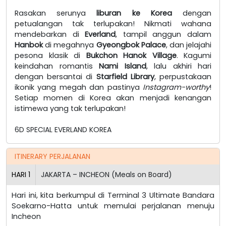
Rasakan serunya
liburan ke Korea
dengan
petualangan tak terlupakan! Nikmati wahana
mendebarkan di
Everland
, tampil anggun dalam
Hanbok
di megahnya
Gyeongbok Palace
, dan jelajahi
pesona klasik di
Bukchon Hanok Village
. Kagumi
keindahan romantis
Nami Island
, lalu akhiri hari
dengan bersantai di
Starfield Library
, perpustakaan
ikonik yang megah dan pastinya
Instagram-worthy
!
Setiap momen di Korea akan menjadi kenangan
istimewa yang tak terlupakan!
6D SPECIAL EVERLAND KOREA
ITINERARY PERJALANAN
HARI
1
JAKARTA – INCHEON (Meals on Board)
Hari ini, kita berkumpul di Terminal 3 Ultimate Bandara
Soekarno-Hatta untuk memulai perjalanan menuju
Incheon