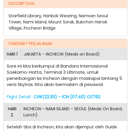
DESCRIPTION
Starfield Library,
Hanbok Wearing,
Namsan Seoul
Tower,
Nami Island, Mount Sorak, Bukchon Hanok
Village,
Pocheon Bridge
ITINERARY PERJALANAN
HARI
1
JAKARTA – INCHEON (Meals on Board)
Sore ini kita berkumpul di Bandara Internasional
Soekarno-Hatta, Terminal 3 Ultimate, untuk
penerbangan ke Incheon dengan maskapai bintang 5
versi Skytrax. Kita akan bermalam di pesawat.
Flight Detail :
CGK(22.30) – ICN (07.40) OZ762
HARI
INCHEON - NAMI ISLAND - SEOUL (Meals On Board,
2
Lunch)
Setelah tiba di Incheon, kita akan dijemput oleh Guide