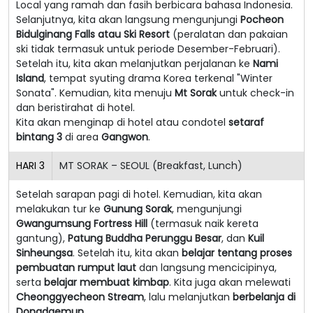
Local yang ramah dan fasih berbicara bahasa Indonesia.
Selanjutnya, kita akan langsung mengunjungi
Pocheon
Bidulginang Falls atau Ski Resort
(peralatan dan pakaian
ski tidak termasuk untuk periode Desember-Februari).
Setelah itu, kita akan melanjutkan perjalanan ke
Nami
Island
, tempat syuting drama Korea terkenal "Winter
Sonata". Kemudian, kita menuju
Mt Sorak
untuk check-in
dan beristirahat di hotel.
Kita akan menginap di hotel atau condotel
setaraf
bintang 3
di area
Gangwon
.
HARI
3
MT SORAK – SEOUL (Breakfast, Lunch)
Setelah sarapan pagi di hotel. Kemudian, kita akan
melakukan tur ke
Gunung Sorak
, mengunjungi
Gwangumsung Fortress Hill
(termasuk naik kereta
gantung),
Patung Buddha Perunggu Besar
, dan
Kuil
Sinheungsa
. Setelah itu, kita akan
belajar tentang proses
pembuatan rumput laut
dan langsung mencicipinya,
serta
belajar membuat kimbap
. Kita juga akan melewati
Cheonggyecheon Stream
, lalu melanjutkan
berbelanja di
Dongdaemun
.