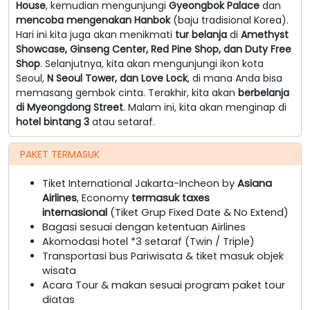
House
, kemudian mengunjungi
Gyeongbok Palace
dan
mencoba mengenakan Hanbok
(baju tradisional Korea).
Hari ini kita juga akan menikmati
tur belanja
di
Amethyst
Showcase, Ginseng Center, Red Pine Shop, dan Duty Free
Shop
. Selanjutnya, kita akan mengunjungi ikon kota
Seoul,
N Seoul Tower, dan Love Lock
, di mana Anda bisa
memasang gembok cinta. Terakhir, kita akan
berbelanja
di Myeongdong Street
. Malam ini, kita akan menginap di
hotel bintang 3
atau setaraf.
PAKET TERMASUK
Tiket International Jakarta-Incheon by
Asiana
Airlines
, Economy
termasuk taxes
internasional
(Tiket Grup Fixed Date & No Extend)
Bagasi sesuai dengan ketentuan Airlines
Akomodasi hotel *3 setaraf (Twin / Triple)
Transportasi bus Pariwisata & tiket masuk objek
wisata
Acara Tour & makan sesuai program paket tour
diatas