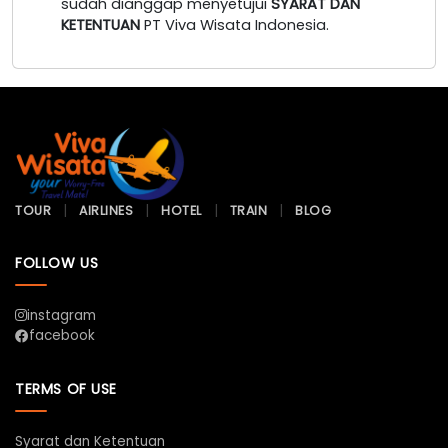
sudah dianggap menyetujui
SYARAT DAN
KETENTUAN
PT Viva Wisata Indonesia.
TOUR
AIRLINES
HOTEL
TRAIN
BLOG
FOLLOW US
instagram
facebook
TERMS OF USE
Syarat dan Ketentuan