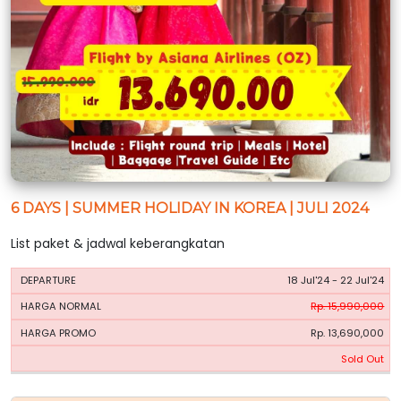
6 DAYS | SUMMER HOLIDAY IN KOREA | JULI 2024
List paket & jadwal keberangkatan
HARGA
HARGA
18 Jul'24 - 22 Jul'24
PERIODE
BOOKING
NORMAL
PROMO
Rp. 15,990,000
Rp. 13,690,000
Sold Out