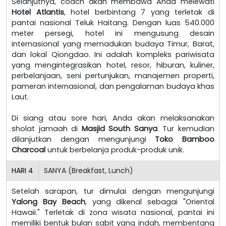
Selanjutnya, coach akan membawa Anda melewati
Hotel Atlantis
, hotel berbintang 7 yang terletak di
pantai nasional Teluk Haitang. Dengan luas 540.000
meter persegi, hotel ini mengusung desain
internasional yang memadukan budaya Timur, Barat,
dan lokal Qiongdao. Ini adalah kompleks pariwisata
yang mengintegrasikan hotel, resor, hiburan, kuliner,
perbelanjaan, seni pertunjukan, manajemen properti,
pameran internasional, dan pengalaman budaya khas
Laut.
Di siang atau sore hari, Anda akan melaksanakan
sholat jamaah di
Masjid South Sanya
. Tur kemudian
dilanjutkan dengan mengunjungi
Toko Bamboo
Charcoal
untuk berbelanja produk-produk unik.
HARI
4
SANYA (Breakfast, Lunch)
Setelah sarapan, tur dimulai dengan mengunjungi
Yalong Bay Beach
, yang dikenal sebagai "Oriental
Hawaii." Terletak di zona wisata nasional, pantai ini
memiliki bentuk bulan sabit yang indah, membentang