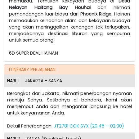
memukau. Temukan kekayaan budaya di
Desa
Nelayan Haitang Bay Houhai
dan nikmati
pemandangan luar biasa dari
Phoenix Ridge
. Hainan
memadukan keindahan alam dan kekayaan budaya
yang akan meninggalkan kenangan tak terlupakan,
menjadikannya destinasi liburan yang sempurna
untuk semua orang!
6D SUPER DEAL HAINAN
ITINERARY PERJALANAN
HARI
1
JAKARTA - SANYA
Berangkat dari Jakarta, nikmati penerbangan nyaman
menuju Sanya. Setibanya di bandara, kami akan
menjemput Anda dan mengantar langsung ke hotel
untuk kenyamanan Anda.
Detail Penerbangan:
JT2781 CGK SYX (20.45 – 02.00)
HARI
2
SANYA (Breakfast, Lunch)