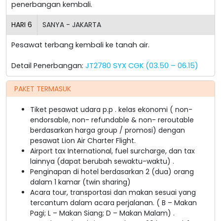
penerbangan kembali.
HARI
6
SANYA - JAKARTA
Pesawat terbang kembali ke tanah air.
Detail Penerbangan:
JT2780 SYX CGK (03.50 – 06.15)
PAKET TERMASUK
Tiket pesawat udara p.p . kelas ekonomi ( non-
endorsable, non- refundable & non- reroutable
berdasarkan harga group / promosi) dengan
pesawat Lion Air Charter Flight.
Airport tax International, fuel surcharge, dan tax
lainnya (dapat berubah sewaktu-waktu) .
Penginapan di hotel berdasarkan 2 (dua) orang
dalam 1 kamar (twin sharing)
Acara tour, transportasi dan makan sesuai yang
tercantum dalam acara perjalanan. ( B – Makan
Pagi; L – Makan Siang; D – Makan Malam) .