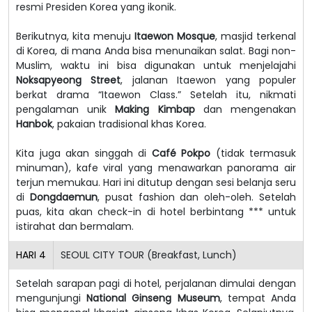
resmi Presiden Korea yang ikonik.
Berikutnya, kita menuju
Itaewon Mosque
, masjid terkenal
di Korea, di mana Anda bisa menunaikan salat. Bagi non-
Muslim, waktu ini bisa digunakan untuk menjelajahi
Noksapyeong Street
, jalanan Itaewon yang populer
berkat drama “Itaewon Class.” Setelah itu, nikmati
pengalaman unik
Making Kimbap
dan mengenakan
Hanbok
, pakaian tradisional khas Korea.
Kita juga akan singgah di
Café Pokpo
(tidak termasuk
minuman), kafe viral yang menawarkan panorama air
terjun memukau. Hari ini ditutup dengan sesi belanja seru
di
Dongdaemun
, pusat fashion dan oleh-oleh. Setelah
puas, kita akan check-in di hotel berbintang *** untuk
istirahat dan bermalam.
HARI
4
SEOUL CITY TOUR (Breakfast, Lunch)
Setelah sarapan pagi di hotel, perjalanan dimulai dengan
mengunjungi
National Ginseng Museum
, tempat Anda