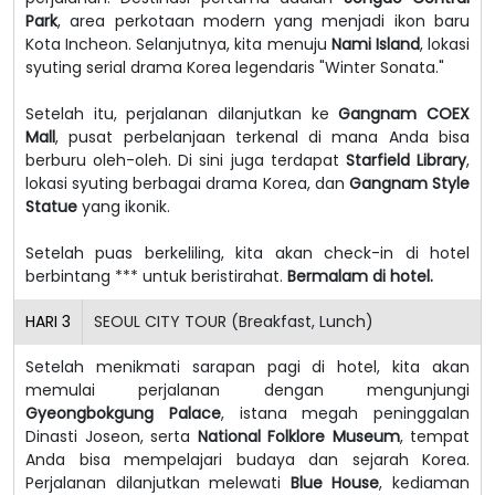
Park
, area perkotaan modern yang menjadi ikon baru
Kota Incheon. Selanjutnya, kita menuju
Nami Island
, lokasi
syuting serial drama Korea legendaris "Winter Sonata."
Setelah itu, perjalanan dilanjutkan ke
Gangnam COEX
Mall
, pusat perbelanjaan terkenal di mana Anda bisa
berburu oleh-oleh. Di sini juga terdapat
Starfield Library
,
lokasi syuting berbagai drama Korea, dan
Gangnam Style
Statue
yang ikonik.
Setelah puas berkeliling, kita akan check-in di hotel
berbintang *** untuk beristirahat.
Bermalam di hotel.
HARI
3
SEOUL CITY TOUR (Breakfast, Lunch)
Setelah menikmati sarapan pagi di hotel, kita akan
memulai perjalanan dengan mengunjungi
Gyeongbokgung Palace
, istana megah peninggalan
Dinasti Joseon, serta
National Folklore Museum
, tempat
Anda bisa mempelajari budaya dan sejarah Korea.
Perjalanan dilanjutkan melewati
Blue House
, kediaman