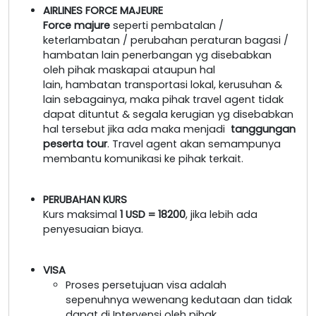
AIRLINES FORCE MAJEURE
Force majure
seperti pembatalan /
keterlambatan / perubahan peraturan bagasi /
hambatan lain penerbangan yg disebabkan
oleh pihak maskapai ataupun hal
lain, hambatan transportasi lokal, kerusuhan &
lain sebagainya, maka pihak travel agent tidak
dapat dituntut & segala kerugian yg disebabkan
hal tersebut jika ada maka menjadi
tanggungan
peserta tour
. Travel agent akan semampunya
membantu komunikasi ke pihak terkait.
PERUBAHAN KURS
Kurs maksimal
1 USD = 18200
, jika lebih ada
penyesuaian biaya.
VISA
Proses persetujuan visa adalah
sepenuhnya wewenang kedutaan dan tidak
dapat di Intervensi oleh pihak