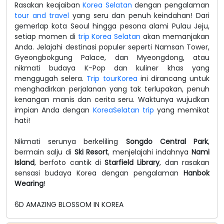
Rasakan keajaiban
Korea Selatan
dengan pengalaman
tour and travel
yang seru dan penuh keindahan! Dari
gemerlap kota Seoul hingga pesona alami Pulau Jeju,
setiap momen di
trip Korea Selatan
akan memanjakan
Anda. Jelajahi destinasi populer seperti Namsan Tower,
Gyeongbokgung Palace, dan Myeongdong, atau
nikmati budaya K-Pop dan kuliner khas yang
menggugah selera.
Trip tourKorea
ini dirancang untuk
menghadirkan perjalanan yang tak terlupakan, penuh
kenangan manis dan cerita seru. Waktunya wujudkan
impian Anda dengan
KoreaSelatan trip
yang memikat
hati!
Nikmati serunya berkeliling
Songdo Central Park
,
bermain salju di
Ski Resort
, menjelajahi indahnya
Nami
Island
, berfoto cantik di
Starfield Library
, dan rasakan
sensasi budaya Korea dengan pengalaman
Hanbok
Wearing
!
6D AMAZING BLOSSOM IN KOREA