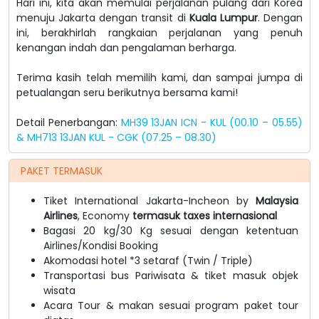
Hari ini, kita akan memulai perjalanan pulang dari Korea
menuju Jakarta dengan transit di
Kuala Lumpur
. Dengan
ini, berakhirlah rangkaian perjalanan yang penuh
kenangan indah dan pengalaman berharga.
Terima kasih telah memilih kami, dan sampai jumpa di
petualangan seru berikutnya bersama kami!
Detail Penerbangan:
MH39 13JAN ICN - KUL (00.10 – 05.55)
& MH713 13JAN KUL - CGK (07.25 – 08.30)
PAKET TERMASUK
Tiket International Jakarta-Incheon by
Malaysia
Airlines
, Economy
termasuk taxes internasional
Bagasi 20 kg/30 Kg sesuai dengan ketentuan
Airlines/Kondisi Booking
Akomodasi hotel *3 setaraf (Twin / Triple)
Transportasi bus Pariwisata & tiket masuk objek
wisata
Acara Tour & makan sesuai program paket tour