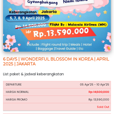
6 DAYS | WONDERFUL BLOSSOM IN KOREA | APRIL
2025 | JAKARTA
List paket & jadwal keberangkatan
HARGA
HARGA
05 Apr'25 - 10 Apr'25
PERIODE
BOOKING
NORMAL
PROMO
Rp. 14,500,000
Rp. 13,590,000
Sold Out