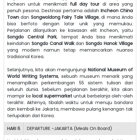
Incheon untuk menikmati
full day tour
di area yang
penuh pesona. Destinasi pertama adalah
Incheon China
Town
dan
Songwoldong Fairy Tale Village
, di mana Anda
bisa berfoto dengan latar unik yang memukau.
Perjalanan dilanjutkan ke kawasan elit Incheon, yaitu
Songdo Central Park
, tempat Anda bisa menikmati
keindahan
Songdo Canal Walk
dan
Songdo Hanok Village
yang modern namun tetap memancarkan nuansa
tradisional Korea.
Selanjutnya, kita akan mengunjungi
National Museum of
World Writing Systems
, sebuah museum menarik yang
menampilkan perkembangan 55 sistem tulisan dari
seluruh dunia. Sebelum perjalanan berakhir, kita akan
mampir ke
local supermarket
untuk berbelanja oleh-oleh
terakhir. Akhirnya, tibalah waktu untuk menuju bandara
dan kembali ke Jakarta, membawa pulang kenangan tak
terlupakan dari Korea.
HARI
6
DEPARTURE -JAKARTA (Meals On Board)