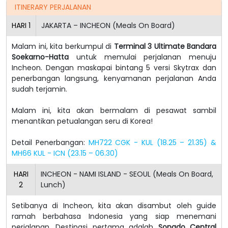
ITINERARY PERJALANAN
HARI
1
JAKARTA – INCHEON (Meals On Board)
Malam ini, kita berkumpul di
Terminal 3 Ultimate Bandara
Soekarno-Hatta
untuk memulai perjalanan menuju
Incheon. Dengan maskapai bintang 5 versi Skytrax dan
penerbangan langsung, kenyamanan perjalanan Anda
sudah terjamin.
Malam ini, kita akan bermalam di pesawat sambil
menantikan petualangan seru di Korea!
Detail Penerbangan:
MH722 CGK - KUL (18.25 – 21.35) &
MH66 KUL - ICN (23.15 – 06.30)
HARI
INCHEON - NAMI ISLAND - SEOUL (Meals On Board,
2
Lunch)
Setibanya di Incheon, kita akan disambut oleh guide
ramah berbahasa Indonesia yang siap menemani
perjalanan. Destinasi pertama adalah
Songdo Central