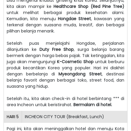
bisa mengenal khasiat ginseng khas Korea. Selanjutnya,
kita akan mampir ke
Healthcare Shop (Red Pine Tree)
untuk melihat berbagai produk kesehatan alami.
Kemudian, kita menuju
Hongdae Street
, kawasan yang
terkenal dengan suasana muda, kreatif, dan berbagai
pilihan belanja menarik.
Setelah puas menjelajahi Hongdae, perjalanan
dilanjutkan ke
Duty Free Shop
, surga belanja barang
bermerk dengan harga bebas pajak. Tak ketinggalan, kita
juga akan mengunjungi
K-Cosmetic Shop
untuk berburu
produk kecantikan Korea yang populer. Hari ini diakhiri
dengan berbelanja di
Myeongdong Street
, destinasi
belanja favorit dengan berbagai toko, street food, dan
suasana yang hidup.
Setelah itu, kita akan check-in di hotel berbintang *** di
area Incheon untuk beristirahat.
Bermalam di hotel.
HARI
5
INCHEON CITY TOUR (Breakfast, Lunch)
Pagi ini, kita akan meninggalkan hotel dan menuju Kota