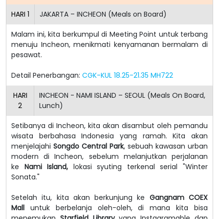
HARI
1
JAKARTA – INCHEON (Meals on Board)
Malam ini, kita berkumpul di Meeting Point untuk terbang
menuju Incheon, menikmati kenyamanan bermalam di
pesawat.
Detail Penerbangan:
CGK-KUL 18.25-21.35 MH722
HARI
INCHEON - NAMI ISLAND – SEOUL (Meals On Board,
2
Lunch)
Setibanya di Incheon, kita akan disambut oleh pemandu
wisata berbahasa Indonesia yang ramah.
Kita akan
menjelajahi
Songdo Central Park
, sebuah kawasan urban
modern di Incheon, sebelum melanjutkan perjalanan
ke
Nami Island,
lokasi syuting terkenal serial "Winter
Sonata."
Setelah itu, kita akan berkunjung ke
Gangnam COEX
Mall
untuk berbelanja oleh-oleh, di mana kita bisa
menemukan
Starfield Library
yang Instagramable dan