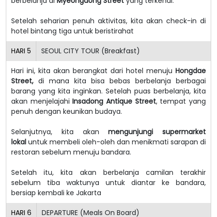
berbelanja di
Myeongdong Street
yang terkenal.
Setelah seharian penuh aktivitas, kita akan check-in di
hotel bintang tiga untuk beristirahat
HARI
5
SEOUL CITY TOUR (Breakfast)
Hari ini, kita akan berangkat dari hotel menuju
Hongdae
Street,
di mana kita bisa bebas berbelanja berbagai
barang yang kita inginkan.
Setelah puas berbelanja, kita
akan menjelajahi
Insadong Antique Street
, tempat yang
penuh dengan keunikan budaya.
Selanjutnya, kita akan
mengunjungi supermarket
lokal
untuk membeli oleh-oleh dan menikmati sarapan di
restoran sebelum menuju bandara.
Setelah itu, kita akan berbelanja camilan terakhir
sebelum tiba waktunya untuk diantar ke bandara,
bersiap kembali ke Jakarta
HARI
6
DEPARTURE (Meals On Board)