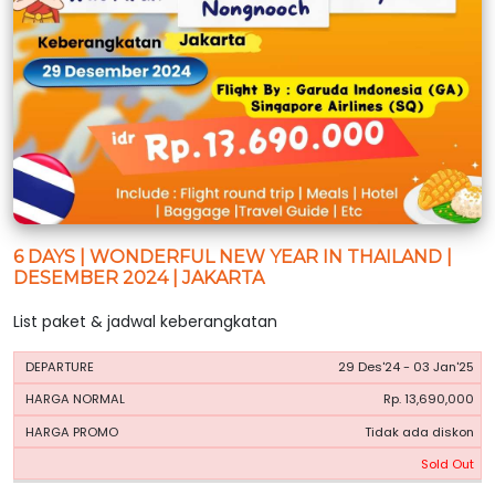
6 DAYS | WONDERFUL NEW YEAR IN THAILAND |
DESEMBER 2024 | JAKARTA
List paket & jadwal keberangkatan
HARGA
HARGA
29 Des'24 - 03 Jan'25
PERIODE
BOOKING
NORMAL
PROMO
Rp. 13,690,000
Tidak ada diskon
Sold Out