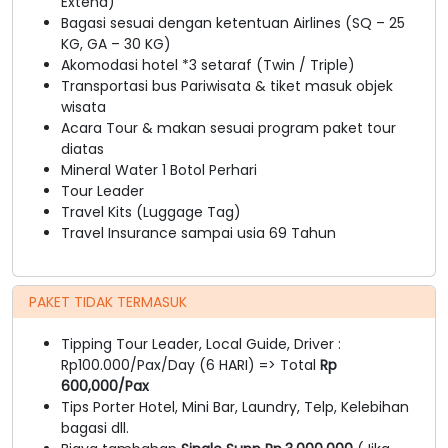
Extend)
Bagasi sesuai dengan ketentuan Airlines (SQ – 25
KG, GA – 30 KG)
Akomodasi hotel *3 setaraf (Twin / Triple)
Transportasi bus Pariwisata & tiket masuk objek
wisata
Acara Tour & makan sesuai program paket tour
diatas
Mineral Water 1 Botol Perhari
Tour Leader
Travel Kits (Luggage Tag)
Travel Insurance sampai usia 69 Tahun
PAKET TIDAK TERMASUK
Tipping Tour Leader, Local Guide, Driver :
Rp100.000/Pax/Day (6 HARI) => Total
Rp
600,000/Pax
Tips Porter Hotel, Mini Bar, Laundry, Telp, Kelebihan
bagasi dll.