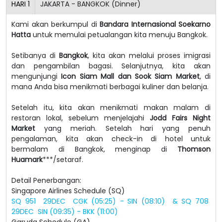
HARI
1
JAKARTA - BANGKOK (Dinner)
Kami akan berkumpul di
Bandara Internasional Soekarno
Hatta
untuk memulai petualangan kita menuju Bangkok.
Setibanya di
Bangkok
, kita akan melalui proses imigrasi
dan pengambilan bagasi. Selanjutnya, kita akan
mengunjungi
Icon Siam Mall dan Sook Siam Market
, di
mana Anda bisa menikmati berbagai kuliner dan belanja.
Setelah itu, kita akan menikmati makan malam di
restoran lokal, sebelum menjelajahi
Jodd Fairs Night
Market
yang meriah. Setelah hari yang penuh
pengalaman, kita akan check-in di hotel untuk
bermalam di Bangkok, menginap di
Thomson
Huamark
***/setaraf.
Detail Penerbangan:
Singapore Airlines Schedule (SQ)
SQ 951 29DEC CGK (05:25) - SIN (08:10) & SQ 708
29DEC SIN (09:35) - BKK (11:00)
Garuda Schedule (GA)