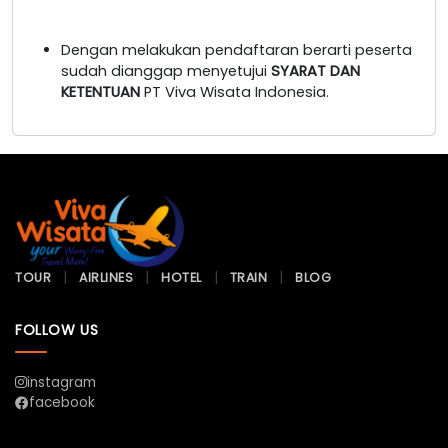
Dengan melakukan pendaftaran berarti peserta
sudah dianggap menyetujui
SYARAT DAN
KETENTUAN
PT Viva Wisata Indonesia.
TOUR
AIRLINES
HOTEL
TRAIN
BLOG
FOLLOW US
instagram
facebook