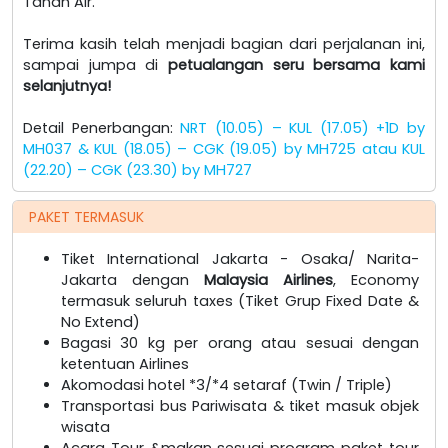
Tanah Air.
Terima kasih telah menjadi bagian dari perjalanan ini,
sampai jumpa di
petualangan seru bersama kami
selanjutnya!
Detail Penerbangan:
NRT (10.05) – KUL (17.05) +1D by
MH037 & KUL (18.05) – CGK (19.05) by MH725 atau KUL
(22.20) – CGK (23.30) by MH727
PAKET TERMASUK
Tiket International Jakarta - Osaka/ Narita-
Jakarta dengan
Malaysia Airlines
, Economy
termasuk seluruh taxes (Tiket Grup Fixed Date &
No Extend)
Bagasi 30 kg per orang atau sesuai dengan
ketentuan Airlines
Akomodasi hotel *3/*4 setaraf (Twin / Triple)
Transportasi bus Pariwisata & tiket masuk objek
wisata
Acara Tour &makan sesuai program paket tour