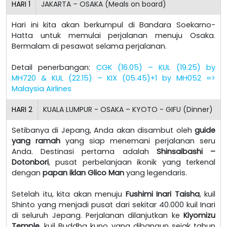
HARI
1
JAKARTA – OSAKA (Meals on board)
Hari ini kita akan berkumpul di Bandara Soekarno-
Hatta untuk memulai perjalanan menuju Osaka.
Bermalam di pesawat selama perjalanan.
Detail penerbangan:
CGK (16.05) – KUL (19.25) by
MH720 & KUL (22.15) – KIX (05.45)+1 by MH052 =>
Malaysia Airlines
HARI
2
KUALA LUMPUR - OSAKA – KYOTO - GIFU (Dinner)
Setibanya di Jepang, Anda akan disambut oleh
guide
yang ramah
yang siap menemani perjalanan seru
Anda. Destinasi pertama adalah
Shinsaibashi –
Dotonbori
, pusat perbelanjaan ikonik yang terkenal
dengan
papan iklan Glico Man
yang legendaris.
Setelah itu, kita akan menuju
Fushimi Inari Taisha
, kuil
Shinto yang menjadi pusat dari sekitar 40.000 kuil Inari
di seluruh Jepang. Perjalanan dilanjutkan ke
Kiyomizu
Temple
, kuil Buddha kuno yang dibangun sejak tahun