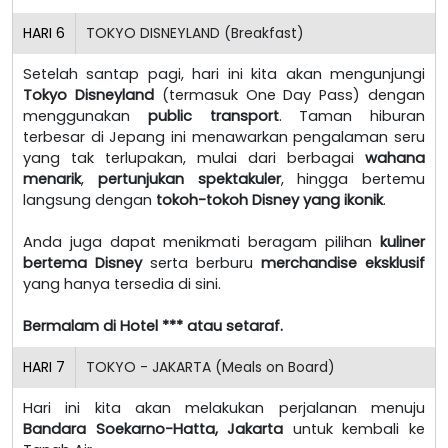
HARI
6
TOKYO DISNEYLAND (Breakfast)
Setelah santap pagi, hari ini kita akan mengunjungi
Tokyo Disneyland
(termasuk One Day Pass) dengan
menggunakan
public transport
. Taman hiburan
terbesar di Jepang ini menawarkan pengalaman seru
yang tak terlupakan, mulai dari berbagai
wahana
menarik
,
pertunjukan spektakuler
, hingga bertemu
langsung dengan
tokoh-tokoh Disney yang ikonik
.
Anda juga dapat menikmati beragam pilihan
kuliner
bertema Disney
serta berburu
merchandise eksklusif
yang hanya tersedia di sini.
Bermalam di Hotel *** atau setaraf.
HARI
7
TOKYO - JAKARTA (Meals on Board)
Hari ini kita akan melakukan perjalanan menuju
Bandara Soekarno-Hatta, Jakarta
untuk kembali ke