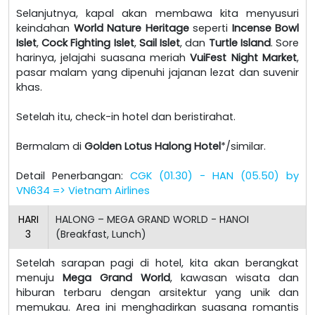
Selanjutnya, kapal akan membawa kita menyusuri
keindahan
World Nature Heritage
seperti
Incense Bowl
Islet
,
Cock Fighting Islet
,
Sail Islet
, dan
Turtle Island
. Sore
harinya, jelajahi suasana meriah
VuiFest Night Market
,
pasar malam yang dipenuhi jajanan lezat dan suvenir
khas.
Setelah itu, check-in hotel dan beristirahat.
Bermalam di
Golden Lotus Halong Hotel
*/similar.
Detail Penerbangan:
CGK (01.30) - HAN (05.50) by
VN634 => Vietnam Airlines
HARI
HALONG – MEGA GRAND WORLD - HANOI
3
(Breakfast, Lunch)
Setelah sarapan pagi di hotel, kita akan berangkat
menuju
Mega Grand World
, kawasan wisata dan
hiburan terbaru dengan arsitektur yang unik dan
memukau. Area ini menghadirkan suasana romantis