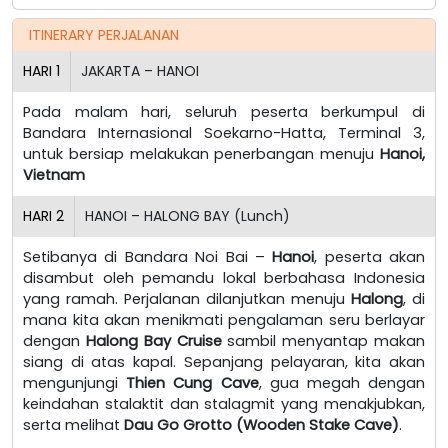
ITINERARY PERJALANAN
HARI
1
JAKARTA – HANOI
Pada malam hari, seluruh peserta berkumpul di
Bandara Internasional Soekarno-Hatta, Terminal 3,
untuk bersiap melakukan penerbangan menuju
Hanoi,
Vietnam
HARI
2
HANOI – HALONG BAY (Lunch)
Setibanya di Bandara Noi Bai –
Hanoi
, peserta akan
disambut oleh pemandu lokal berbahasa Indonesia
yang ramah. Perjalanan dilanjutkan menuju
Halong
, di
mana kita akan menikmati pengalaman seru berlayar
dengan
Halong Bay Cruise
sambil menyantap makan
siang di atas kapal. Sepanjang pelayaran, kita akan
mengunjungi
Thien Cung Cave
, gua megah dengan
keindahan stalaktit dan stalagmit yang menakjubkan,
serta melihat
Dau Go Grotto (Wooden Stake Cave)
.