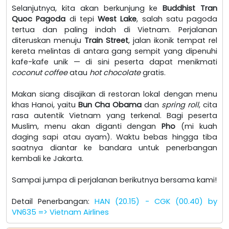
Selanjutnya, kita akan berkunjung ke
Buddhist Tran
Quoc Pagoda
di tepi
West Lake
, salah satu pagoda
tertua dan paling indah di Vietnam. Perjalanan
diteruskan menuju
Train Street
, jalan ikonik tempat rel
kereta melintas di antara gang sempit yang dipenuhi
kafe-kafe unik — di sini peserta dapat menikmati
coconut coffee
atau
hot chocolate
gratis.
Makan siang disajikan di restoran lokal dengan menu
khas Hanoi, yaitu
Bun Cha Obama
dan
spring roll
, cita
rasa autentik Vietnam yang terkenal. Bagi peserta
Muslim, menu akan diganti dengan
Pho
(mi kuah
daging sapi atau ayam). Waktu bebas hingga tiba
saatnya diantar ke bandara untuk penerbangan
kembali ke Jakarta.
Sampai jumpa di perjalanan berikutnya bersama kami!
Detail Penerbangan:
HAN (20.15) - CGK (00.40) by
VN635 => Vietnam Airlines