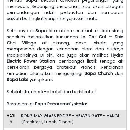
menuju
Sapa
, sebuah kawasan pegunungan yang
menawan. Sepanjang perjalanan, kita akan disuguhi
pemandangan indah perbukitan dan hamparan
sawah bertingkat yang menyejukkan mata.
Setibanya di
Sapa
, kita akan menikmati makan siang
sebelum melanjutkan kunjungan ke
Cat Cat – Shin
Chai Village of H’mong
, desa wisata yang
mempesona dengan keindahan alam dan budaya
tradisionalnya. Di sini, kita juga akan melihat
Hydro
Electric Power Station
, pembangkit listrik tenaga air
bersejarah bergaya arsitektur Prancis. Perjalanan
kemudian dilanjutkan mengunjungi
Sapa Church
dan
Sapa Lake
yang ikonik.
Setelah itu, check-in hotel dan beristirahat.
Bermalam di
Sapa Panorama
*/similar.
HARI
RONG MAY GLASS BRIDGE – HEAVEN GATE – HANOI
5
(Breakfast, Lunch, Dinner)