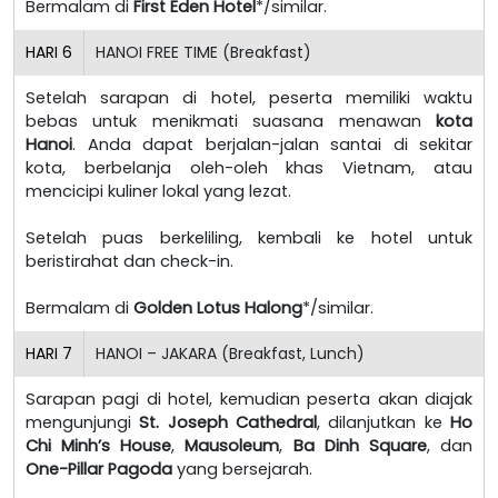
Bermalam di
First Eden Hotel
*/similar.
HARI
6
HANOI FREE TIME (Breakfast)
Setelah sarapan di hotel, peserta memiliki waktu
bebas untuk menikmati suasana menawan
kota
Hanoi
. Anda dapat berjalan-jalan santai di sekitar
kota, berbelanja oleh-oleh khas Vietnam, atau
mencicipi kuliner lokal yang lezat.
Setelah puas berkeliling, kembali ke hotel untuk
beristirahat dan check-in.
Bermalam di
Golden Lotus Halong
*/similar.
HARI
7
HANOI – JAKARA (Breakfast, Lunch)
Sarapan pagi di hotel, kemudian peserta akan diajak
mengunjungi
St. Joseph Cathedral
, dilanjutkan ke
Ho
Chi Minh’s House
,
Mausoleum
,
Ba Dinh Square
, dan
One-Pillar Pagoda
yang bersejarah.