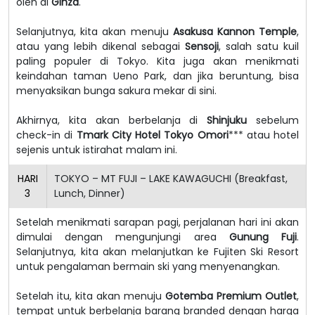
oleh di
Ginza
.
Selanjutnya, kita akan menuju
Asakusa Kannon Temple
,
atau yang lebih dikenal sebagai
Sensoji
, salah satu kuil
paling populer di Tokyo. Kita juga akan menikmati
keindahan taman Ueno Park, dan jika beruntung, bisa
menyaksikan bunga sakura mekar di sini.
Akhirnya, kita akan berbelanja di
Shinjuku
sebelum
check-in di
Tmark City Hotel Tokyo Omori
*** atau hotel
sejenis untuk istirahat malam ini.
HARI
TOKYO – MT FUJI – LAKE KAWAGUCHI (Breakfast,
3
Lunch, Dinner)
Setelah menikmati sarapan pagi, perjalanan hari ini akan
dimulai dengan mengunjungi area
Gunung Fuji
.
Selanjutnya, kita akan melanjutkan ke Fujiten Ski Resort
untuk pengalaman bermain ski yang menyenangkan.
Setelah itu, kita akan menuju
Gotemba Premium Outlet
,
tempat untuk berbelanja barang branded dengan harga