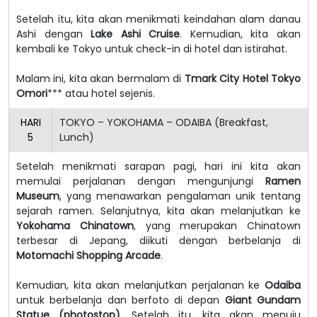
Setelah itu, kita akan menikmati keindahan alam danau
Ashi dengan
Lake Ashi Cruise
. Kemudian, kita akan
kembali ke Tokyo untuk check-in di hotel dan istirahat.
Malam ini, kita akan bermalam di
Tmark City Hotel Tokyo
Omori
*** atau hotel sejenis.
HARI
TOKYO – YOKOHAMA – ODAIBA (Breakfast,
5
Lunch)
Setelah menikmati sarapan pagi, hari ini kita akan
memulai perjalanan dengan mengunjungi
Ramen
Museum
, yang menawarkan pengalaman unik tentang
sejarah ramen. Selanjutnya, kita akan melanjutkan ke
Yokohama Chinatown
, yang merupakan Chinatown
terbesar di Jepang, diikuti dengan berbelanja di
Motomachi Shopping Arcade
.
Kemudian, kita akan melanjutkan perjalanan ke
Odaiba
untuk berbelanja dan berfoto di depan
Giant Gundam
Statue
(photostop)
. Setelah itu, kita akan menuju