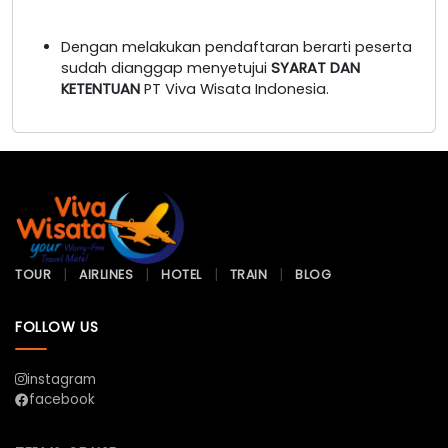
Dengan melakukan pendaftaran berarti peserta
sudah dianggap menyetujui
SYARAT DAN
KETENTUAN
PT Viva Wisata Indonesia.
TOUR
AIRLINES
HOTEL
TRAIN
BLOG
FOLLOW US
instagram
facebook