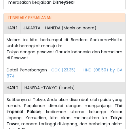
merasakan keajaiban
DisneySea
!
ITINERARY PERJALANAN
HARI
1
JAKARTA – HANEDA (Meals on board)
Malam ini kita berkumpul di Bandara Soekarno-Hatta
untuk berangkat menuju ke
Tokyo dengan pesawat Garuda Indonesia dan bermalam
di Pesawat
Detail Penerbangan :
CGK (23.35) - HND (08.50) by GA
874
HARI
2
HANEDA -TOKYO (Lunch)
Setibanya di Tokyo, Anda akan disambut oleh guide yang
ramah. Perjalanan dimulai dengan mengunjungi
The
Imperial Palace
, kediaman utama keluarga Kaisar
Jepang. Kemudian, kita akan melanjutkan ke
Tokyo
Tower
, menara tertinggi di Jepang, dan berbelanja oleh-