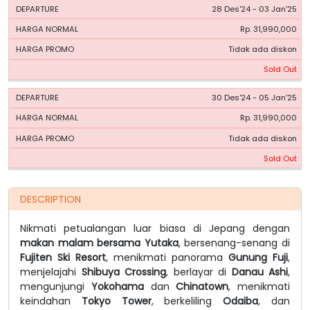
28 Des'24 - 03 Jan'25
Rp. 31,990,000
Tidak ada diskon
Sold Out
30 Des'24 - 05 Jan'25
Rp. 31,990,000
Tidak ada diskon
Sold Out
DESCRIPTION
Nikmati petualangan luar biasa di Jepang dengan
makan malam bersama Yutaka
, bersenang-senang di
Fujiten Ski Resort
, menikmati panorama
Gunung Fuji
,
menjelajahi
Shibuya Crossing
, berlayar di
Danau Ashi
,
mengunjungi
Yokohama
dan
Chinatown
, menikmati
keindahan
Tokyo Tower
, berkeliling
Odaiba
, dan