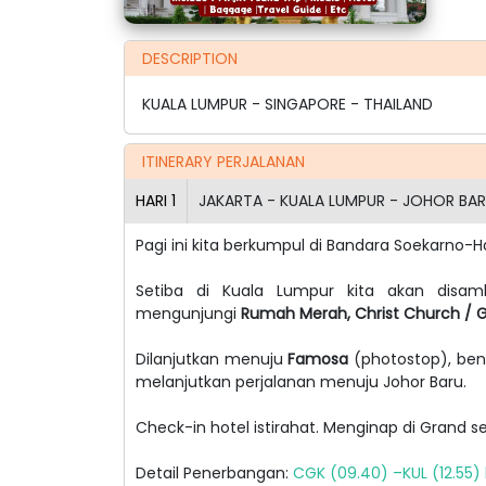
DESCRIPTION
KUALA LUMPUR - SINGAPORE - THAILAND
ITINERARY PERJALANAN
HARI
1
JAKARTA - KUALA LUMPUR - JOHOR BAR
Pagi ini kita berkumpul di Bandara Soekarno-
Setiba di Kuala Lumpur kita akan dis
mengunjungi
Rumah Merah, Christ Church / G
Dilanjutkan menuju
Famosa
(photostop), bent
melanjutkan perjalanan menuju Johor Baru.
Check-in hotel istirahat. Menginap di Grand se
Detail Penerbangan:
CGK (09.40) –KUL (12.55)