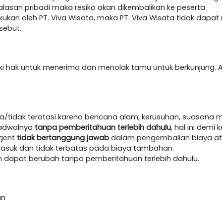
lasan pribadi maka resiko akan dikembalikan ke peserta
akukan oleh PT. Viva Wisata, maka PT. Viva Wisata tidak dap
sebut.
iki hak untuk menerima dan menolak tamu untuk berkunjung. A
/tidak teratasi karena bencana alam, kerusuhan, suasana m
jadwalnya
tanpa pemberitahuan terlebih dahulu
, hal ini dem
agent
tidak bertanggung jawab
dalam pengembalian biaya at
masuk dan tidak terbatas pada biaya tambahan.
an dapat berubah tanpa pemberitahuan terlebih dahulu.
an