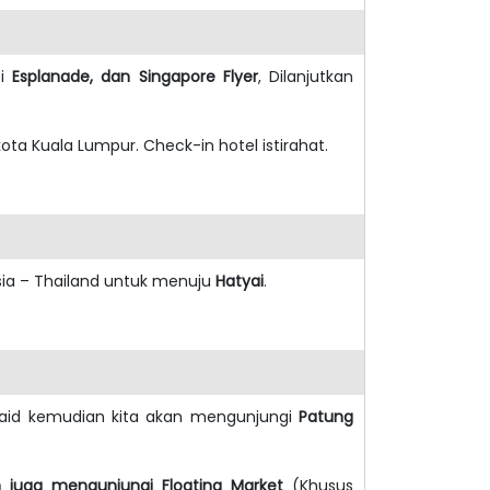
ti
Esplanade, dan Singapore Flyer
, Dilanjutkan
ta Kuala Lumpur. Check-in hotel istirahat.
ia – Thailand untuk menuju
Hatyai
.
aid kemudian kita akan mengunjungi
Patung
n juga mengunjungi Floating Market
(Khusus