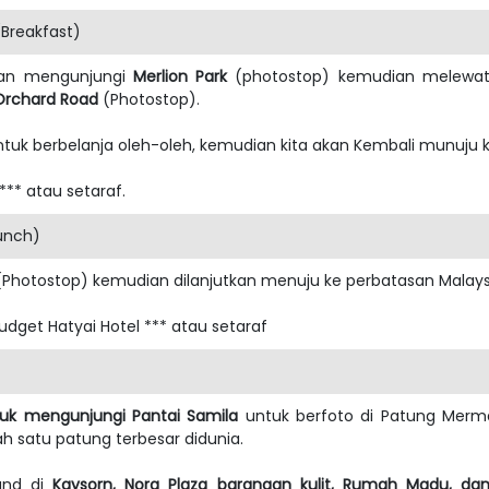
Breakfast)
n mengunjungi
Merlion Park
(photostop) kemudian melewa
Orchard Road
(Photostop).
ntuk berbelanja oleh-oleh, kemudian kita akan Kembali munuju ko
*** atau setaraf.
Lunch)
Photostop) kemudian dilanjutkan menuju ke perbatasan Malays
udget Hatyai Hotel *** atau setaraf
uk mengunjungi Pantai Samila
untuk berfoto di Patung Merm
 satu patung terbesar didunia.
land di
Kaysorn, Nora Plaza barangan kulit, Rumah Madu, da