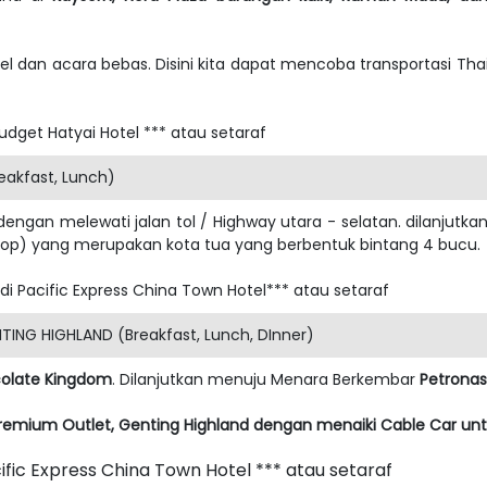
tel dan acara bebas. Disini kita dapat mencoba transportasi Tha
udget Hatyai Hotel *** atau setaraf
eakfast, Lunch)
dengan melewati jalan tol / Highway utara - selatan. dilanj
op) yang merupakan kota tua yang berbentuk bintang 4 bucu.
 di Pacific Express China Town Hotel*** atau setaraf
ING HIGHLAND (Breakfast, Lunch, DInner)
olate Kingdom
. Dilanjutkan menuju Menara Berkembar
Petrona
remium Outlet, Genting Highland dengan menaiki Cable Car unt
ific Express China Town Hotel *** atau setaraf