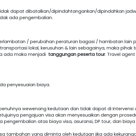
dak dapat dibatalkan/dipindahtangankan/dipindahkan jadw
idak ada pengembalian.
terlambatan / perubahan peraturan bagasi / hambatan lain 
ansportasi lokal, kerusuhan & lain sebagainya, maka pihak t
jika ada maka menjadi
tanggungan peserta tour
. Travel age
h ada penyesuaian biaya.
epenuhnya wewenang kedutaan dan tidak dapat di Intervensi o
etujuinya pengajuan visa akan menyesuaikan dengan prosedur 
da pengembalian atas biaya visa, asuransi, DP tour, dan biaya
visa tambahan yang diminta oleh kedutaan jika ada kekurang