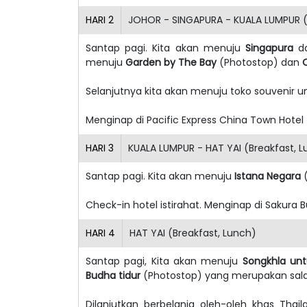
HARI
2
JOHOR - SINGAPURA - KUALA LUMPUR (
Santap pagi. Kita akan menuju
Singapura
da
menuju
Garden by The Bay
(Photostop) dan
Selanjutnya kita akan menuju toko souvenir u
Menginap di Pacific Express China Town Hotel 
HARI
3
KUALA LUMPUR - HAT YAI (Breakfast, 
Santap pagi. Kita akan menuju
Istana Negara
(
Check-in hotel istirahat. Menginap di Sakura B
HARI
4
HAT YAI (Breakfast, Lunch)
Santap pagi, Kita akan menuju
Songkhla unt
Budha tidur
(Photostop) yang merupakan salah
Dilanjutkan berbelanja oleh-oleh khas Thai