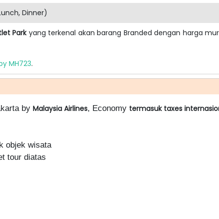
Lunch, Dinner)
let Park
yang terkenal akan barang Branded dengan harga murah
 by MH723
.
akarta by
, Economy
Malaysia Airlines
termasuk taxes internasi
k objek wisata
 tour diatas