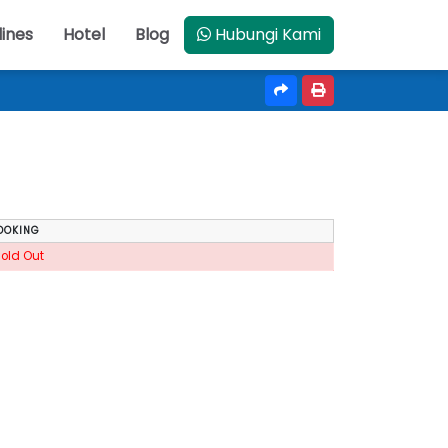
lines
Hotel
Blog
Hubungi Kami
OOKING
Sold Out