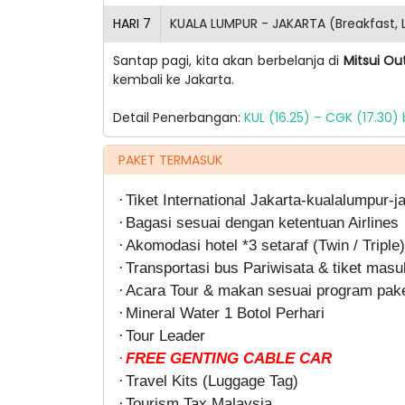
HARI
7
KUALA LUMPUR - JAKARTA (Breakfast, 
Santap pagi, kita akan berbelanja di
Mitsui Out
kembali ke Jakarta.
Detail Penerbangan:
KUL (16.25) – CGK (17.30)
PAKET TERMASUK
Tiket International Jakarta-kualalumpur-j
·
Bagasi sesuai dengan ketentuan Airlines
·
Akomodasi hotel *3 setaraf (Twin / Triple)
·
Transportasi bus Pariwisata & tiket masu
·
Acara Tour & makan sesuai program paket
·
Mineral Water 1 Botol Perhari
·
Tour Leader
·
FREE GENTING CABLE CAR
·
Travel Kits (Luggage Tag)
·
Tourism Tax
Malaysia
·