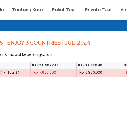
da
Tentang Kami
Paket Tour
Private Tour
Air
S | ENJOY 3 COUNTRIES | JULI 2024
ket & jadwal keberangkatan
HARGA NORMAL
HARGA PROMO
B
4 - 11 Jul'24
Rp. 7,990,000
Rp. 6,890,000