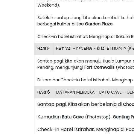
Weekend).
Setelah santap siang kita akan kembali ke ho
berbagai kuliner di
Lee Garden Plaza
.
Check-in hotel istirahat. Menginap di Sakura B
HARI
5
HAT YAI - PENANG - KUALA LUMPUR (Br
Santap pagi, kita akan menuju Kuala Lumpur 
Penang, mengunjungi
Fort Cornwallis
(Photost
Di sore hariCheck-in hotel istirahat. Menginap
HARI
6
DATARAN MERDEKA - BATU CAVE - GENT
Santap pagi, Kita akan berbelanja di
Choc
Kemudian
Batu Cave
(Photostop),
Genting P
Check-in Hotel Istirahat. Menginap di Pac