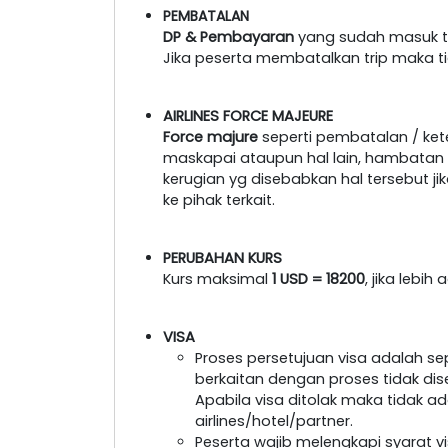
PEMBATALAN
DP & Pembayaran
yang sudah masuk ti
Jika peserta membatalkan trip maka t
AIRLINES FORCE MAJEURE
Force majure
seperti pembatalan / ke
maskapai ataupun hal lain, hambatan tr
kerugian yg disebabkan hal tersebut 
ke pihak terkait.
PERUBAHAN KURS
Kurs maksimal
1 USD = 18200
, jika lebi
VISA
Proses persetujuan visa adalah s
berkaitan dengan proses tidak dis
Apabila visa ditolak maka tidak a
airlines/hotel/partner.
Peserta wajib melengkapi syarat 