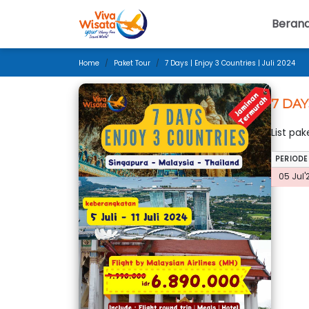
Beran
Home
Paket Tour
7 Days | Enjoy 3 Countries | Juli 2024
7 DAY
List pa
PERIODE
05 Jul'2