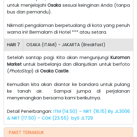
untuk menjelajahi
Osaka
sesuai keinginan Anda (tanpa
bus dan pemandu).
Nikmati pengalaman berpetualang di kota yang penuh
warna ini! Bermalam di Hotel *** atau setara.
HARI
7
OSAKA (ITAMI) - JAKARTA (Breakfast)
Setelah santap pagi. Kita akan mengunjungi
Kuromon
Market
untuk berbelanja dan dilanjutkan untuk berfoto
(
PhotoStop
) di
Osaka Castle
.
Kemudian kita akan diantar ke bandara untuk pulang
ke tanah air. Sampai jumpa di perjalanan
menyenangkan bersama kami berikutnya.
Detail Penerbangan:
ITM (14.50) – NRT (16.15) By JL3006
& NRT (17.50) – CGK (23.55)
byS JL729
PAKET TERMASUK