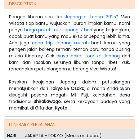
DESCRIPTION
Pengen liburan seru ke
Jepang di tahun 2025
? Viva
Wisata siap bantu wujudkan liburan impian kamu! Kami
punya
harga paket tour Jepang 7 hari
yang terjangkau,
cocok buat kamu yang mau eksplor Jepang lebih lama.
Ada juga
open trip Jepang murah
buat kamu yang
pengen jalan bareng teman-teman baru tanpa pusing
mikirin itinerary. Cek
biaya paket tour ke Jepang
dari
kami dan rasakan serunya liburan tanpa ribet. Yuk,
rencanakan petualanganmu bareng Viva Wisata!
Rasakan keajaiban Jepang dalam petualangan
menakjubkan dari
Tokyo
ke
Osaka
, di mana Anda akan
disuguhi pesona megah
Mt. Fuji
, keindahan desa
tradisional
Shirakawago
, serta kekayaan budaya yang
memikat di
Gifu
dan
Kyoto
!
ITINERARY PERJALANAN
HARI
1
JAKARTA –TOKYO (Meals on board)