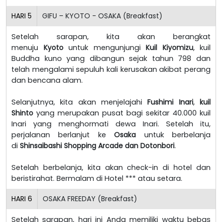
HARI
5
GIFU – KYOTO - OSAKA (Breakfast)
Setelah sarapan, kita akan berangkat
menuju
Kyoto
untuk mengunjungi
Kuil Kiyomizu
, kuil
Buddha kuno yang dibangun sejak tahun 798 dan
telah mengalami sepuluh kali kerusakan akibat perang
dan bencana alam.
Selanjutnya, kita akan menjelajahi
Fushimi Inari
,
kuil
Shinto
yang merupakan pusat bagi sekitar 40.000 kuil
Inari yang menghormati dewa Inari. Setelah itu,
perjalanan berlanjut ke
Osaka
untuk berbelanja
di
Shinsaibashi Shopping Arcade dan Dotonbori
.
Setelah berbelanja, kita akan check-in di hotel dan
beristirahat. Bermalam di Hotel *** atau setara.
HARI
6
OSAKA FREEDAY (Breakfast)
Setelah sarapan, hari ini Anda memiliki waktu bebas