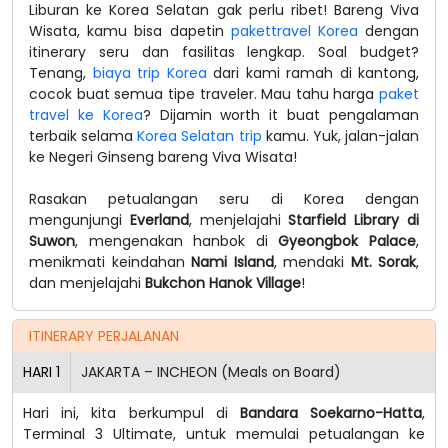
Liburan ke Korea Selatan gak perlu ribet! Bareng Viva
Wisata, kamu bisa dapetin
pakettravel Korea
dengan
itinerary seru dan fasilitas lengkap. Soal budget?
Tenang,
biaya trip Korea
dari kami ramah di kantong,
cocok buat semua tipe traveler. Mau tahu harga
paket
travel ke Korea
? Dijamin worth it buat pengalaman
terbaik selama
Korea Selatan trip
kamu. Yuk, jalan-jalan
ke Negeri Ginseng bareng Viva Wisata!
Rasakan petualangan seru di Korea dengan
mengunjungi
Everland
, menjelajahi
Starfield Library di
Suwon
, mengenakan hanbok di
Gyeongbok Palace
,
menikmati keindahan
Nami Island
, mendaki
Mt. Sorak
,
dan menjelajahi
Bukchon Hanok Village
!
ITINERARY PERJALANAN
HARI
1
JAKARTA – INCHEON (Meals on Board)
Hari ini, kita berkumpul di
Bandara Soekarno-Hatta
,
Terminal 3 Ultimate, untuk memulai petualangan ke