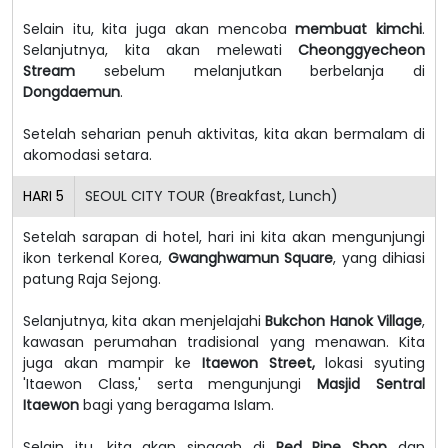
Selain itu, kita juga akan mencoba
membuat kimchi
.
Selanjutnya, kita akan melewati
Cheonggyecheon
Stream
sebelum melanjutkan berbelanja di
Dongdaemun
.
Setelah seharian penuh aktivitas, kita akan bermalam di
akomodasi setara.
HARI
5
SEOUL CITY TOUR (Breakfast, Lunch)
Setelah sarapan di hotel, hari ini kita akan mengunjungi
ikon terkenal Korea,
Gwanghwamun Square
, yang dihiasi
patung Raja Sejong.
Selanjutnya, kita akan menjelajahi
Bukchon Hanok Village
,
kawasan perumahan tradisional yang menawan. Kita
juga akan mampir ke
Itaewon Street,
lokasi syuting
'Itaewon Class,' serta mengunjungi
Masjid Sentral
Itaewon
bagi yang beragama Islam.
Selain itu, kita akan singgah di
Red Pine Shop
dan