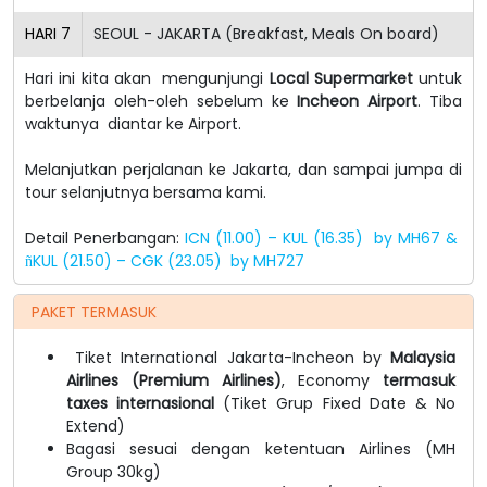
HARI
7
SEOUL - JAKARTA (Breakfast, Meals On board)
Hari ini kita akan mengunjungi
Local Supermarket
untuk
berbelanja oleh-oleh sebelum ke
Incheon Airport
. Tiba
waktunya diantar ke Airport.
Melanjutkan perjalanan ke Jakarta, dan sampai jumpa di
tour selanjutnya bersama kami.
Detail Penerbangan:
ICN (11.00) – KUL (16.35) by MH67 &
KUL (21.50) – CGK (23.05) by MH727
ñ
PAKET TERMASUK
Tiket International Jakarta-Incheon by
Malaysia
Airlines (Premium Airlines)
, Economy
termasuk
taxes internasional
(Tiket Grup Fixed Date & No
Extend)
Bagasi sesuai dengan ketentuan Airlines (MH
Group 30kg)