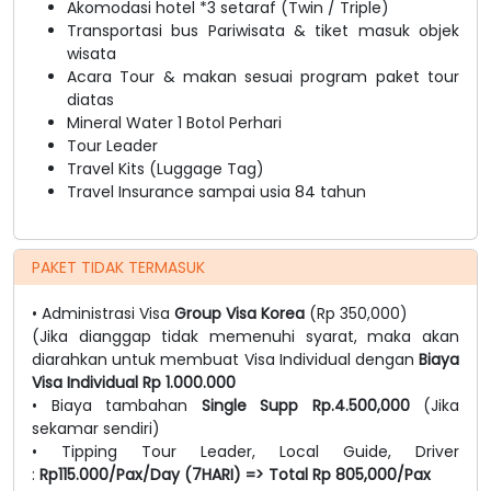
Akomodasi hotel *3 setaraf (Twin / Triple)
Transportasi bus Pariwisata & tiket masuk objek
wisata
Acara Tour & makan sesuai program paket tour
diatas
Mineral Water 1 Botol Perhari
Tour Leader
Travel Kits (Luggage Tag)
Travel Insurance sampai usia 84 tahun
PAKET TIDAK TERMASUK
• Administrasi Visa
Group Visa Korea
(Rp 350,000)
(Jika dianggap tidak memenuhi syarat, maka akan
diarahkan untuk membuat Visa Individual dengan
Biaya
Visa Individual Rp 1.000.000
• Biaya tambahan
Single Supp
Rp.4.500,000
(Jika
sekamar sendiri)
• Tipping Tour Leader, Local Guide, Driver
:
Rp115.000/Pax/Day (7HARI) => Total Rp 805,000/Pax