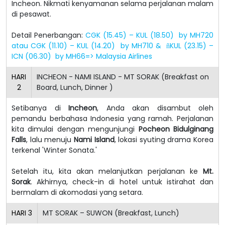
Incheon. Nikmati kenyamanan selama perjalanan malam
di pesawat.
Detail Penerbangan:
CGK (15.45) – KUL (18.50) by MH720
atau CGK (11.10) – KUL (14.20) by MH710 &
KUL (23.15) –
ñ
ICN (06.30) by MH66=> Malaysia Airlines
HARI
INCHEON - NAMI ISLAND - MT SORAK (Breakfast on
2
Board, Lunch, Dinner )
Setibanya di
Incheon
, Anda akan disambut oleh
pemandu berbahasa Indonesia yang ramah. Perjalanan
kita dimulai dengan mengunjungi
Pocheon Bidulginang
Falls
, lalu menuju
Nami Island
, lokasi syuting drama Korea
terkenal 'Winter Sonata.'
Setelah itu, kita akan melanjutkan perjalanan ke
Mt.
Sorak
. Akhirnya, check-in di hotel untuk istirahat dan
bermalam di akomodasi yang setara.
HARI
3
MT SORAK – SUWON (Breakfast, Lunch)