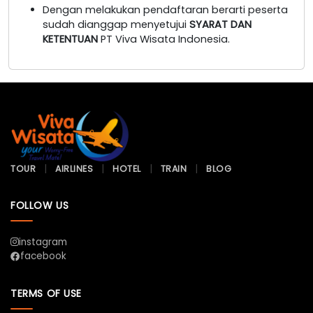
Dengan melakukan pendaftaran berarti peserta
sudah dianggap menyetujui
SYARAT DAN
KETENTUAN
PT Viva Wisata Indonesia.
TOUR
AIRLINES
HOTEL
TRAIN
BLOG
FOLLOW US
instagram
facebook
TERMS OF USE