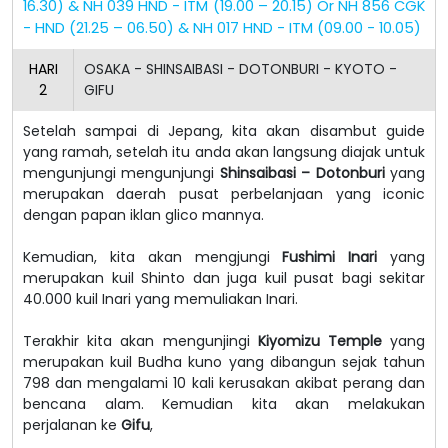
16.30) & NH 039 HND - ITM (19.00 – 20.15) Or NH 856 CGK
- HND (21.25 – 06.50) & NH 017 HND - ITM (09.00 - 10.05)
HARI
OSAKA - SHINSAIBASI - DOTONBURI - KYOTO -
2
GIFU
Setelah sampai di Jepang, kita akan disambut guide
yang ramah, setelah itu anda akan langsung diajak untuk
mengunjungi mengunjungi
Shinsaibasi – Dotonburi
yang
merupakan daerah pusat perbelanjaan yang iconic
dengan papan iklan glico mannya.
Kemudian, kita akan mengjungi
Fushimi Inari
yang
merupakan kuil Shinto dan juga kuil pusat bagi sekitar
40.000 kuil Inari yang memuliakan Inari.
Terakhir kita akan mengunjingi
Kiyomizu Temple
yang
merupakan kuil Budha kuno yang dibangun sejak tahun
798 dan mengalami 10 kali kerusakan akibat perang dan
bencana alam. Kemudian kita akan melakukan
perjalanan ke
Gifu
,