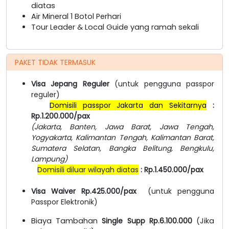
diatas
Air Mineral 1 Botol Perhari
Tour Leader & Local Guide yang ramah sekali
PAKET TIDAK TERMASUK
Visa Jepang Reguler
(untuk pengguna passpor
reguler)
Domisili passpor Jakarta dan Sekitarnya
:
Rp.1.200.000/pax
(Jakarta, Banten, Jawa Barat, Jawa Tengah,
Yogyakarta, Kalimantan Tengah, Kalimantan Barat,
Sumatera Selatan, Bangka Belitung, Bengkulu,
Lampung)
Domisili diluar wilayah diatas
: Rp.1.450.000/pax
Visa Waiver Rp.425.000/pax
(untuk pengguna
Passpor Elektronik)
Biaya Tambahan
Single Supp Rp.6.100.000
(Jika