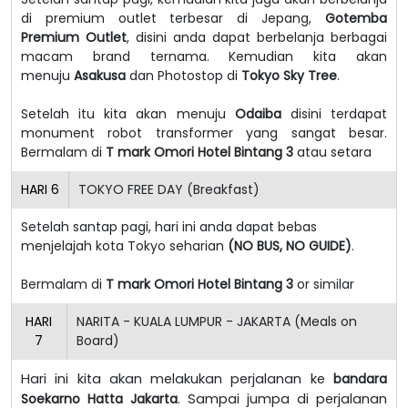
di premium outlet terbesar di Jepang,
Gotemba
Premium Outlet
, disini anda dapat berbelanja berbagai
macam brand ternama. Kemudian kita akan
menuju
Asakusa
dan Photostop di
Tokyo Sky Tree
.
Setelah itu kita akan menuju
Odaiba
disini terdapat
monument robot transformer yang sangat besar.
Bermalam di
T mark Omori Hotel
Bintang 3
atau setara
HARI
6
TOKYO FREE DAY (Breakfast)
Setelah santap pagi, hari ini anda dapat bebas
menjelajah kota Tokyo seharian
(NO BUS, NO GUIDE)
.
Bermalam di
T mark Omori Hotel
Bintang 3
or similar
HARI
NARITA - KUALA LUMPUR - JAKARTA (Meals on
7
Board)
Hari ini kita akan melakukan perjalanan ke
bandara
Soekarno Hatta Jakarta
. Sampai jumpa di perjalanan