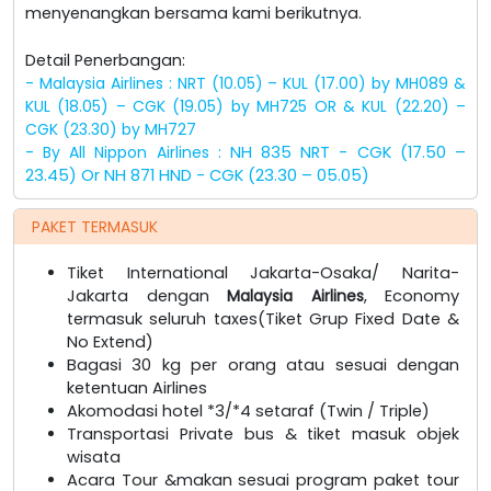
menyenangkan bersama kami berikutnya.
Detail Penerbangan:
- Malaysia Airlines : NRT (10.05) – KUL (17.00) by MH089 &
KUL (18.05) – CGK (19.05) by MH725 OR & KUL (22.20) –
CGK (23.30) by MH727
- By All Nippon Airlines :
NH 835 NRT - CGK (17.50 –
23.45) Or NH 871 HND - CGK (23.30 – 05.05)
PAKET TERMASUK
Tiket International Jakarta-Osaka/ Narita-
Jakarta dengan
Malaysia Airlines
, Economy
termasuk seluruh taxes(Tiket Grup Fixed Date &
No Extend)
Bagasi 30 kg per orang atau sesuai dengan
ketentuan Airlines
Akomodasi hotel *3/*4 setaraf (Twin / Triple)
Transportasi Private bus & tiket masuk objek
wisata
Acara Tour &makan sesuai program paket tour