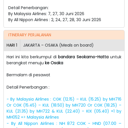
Detail Penerbangan:
By Malaysia Airlines: 7, 27, 30 Juni 2026
By All Nippon Airlines : 2, 24, 27, 28, 30 Juni 2026
ITINERARY PERJALANAN
HARI
1
JAKARTA – OSAKA (Meals on board)
Hari ini kita berkumpul di
bandara Seokarno-Hatta
untuk
berangkat menuju
ke Osaka
Bermalam di pesawat
Detail Penerbangan :
- By Malaysia Airlines : CGK (12.15) – KUL (15.25) by MH716
Or CGK (15.45) – KUL (18.50) by MH720 Or CGK (18.25) –
KUL (21.35) by MH722 & KUL (22.40) – KIX (05.40) +1 by
MH052 => Malaysia Airlines
- By All Nippon Airlines :
NH 872 CGK - HND (07.00 –