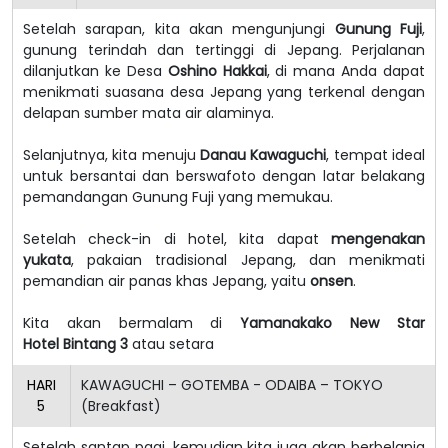
Setelah sarapan, kita akan mengunjungi
Gunung Fuji
,
gunung terindah dan tertinggi di Jepang. Perjalanan
dilanjutkan ke Desa
Oshino Hakkai
, di mana Anda dapat
menikmati suasana desa Jepang yang terkenal dengan
delapan sumber mata air alaminya.
Selanjutnya, kita menuju
Danau Kawaguchi
, tempat ideal
untuk bersantai dan berswafoto dengan latar belakang
pemandangan Gunung Fuji yang memukau.
Setelah check-in di hotel, kita dapat
mengenakan
yukata
, pakaian tradisional Jepang, dan menikmati
pemandian air panas khas Jepang, yaitu
onsen
.
Kita akan bermalam di
Yamanakako New Star
Hotel
Bintang 3
atau setara
HARI
KAWAGUCHI – GOTEMBA - ODAIBA – TOKYO
5
(Breakfast)
Setelah santap pagi, kemudian kita juga akan berbelanja