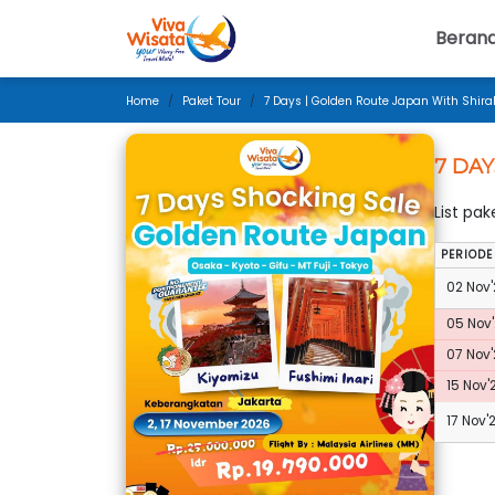
Beran
Home
Paket Tour
7 Days | Golden Route Japan With Shir
7 DA
List pa
PERIODE
02 Nov'
05 Nov'
07 Nov'
15 Nov'
17 Nov'