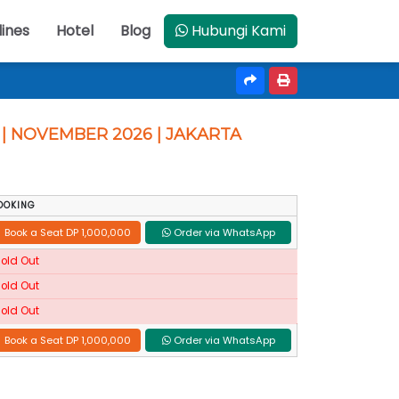
lines
Hotel
Blog
Hubungi Kami
| NOVEMBER 2026 | JAKARTA
OOKING
Book a Seat DP 1,000,000
Order via WhatsApp
Sold Out
Sold Out
Sold Out
Book a Seat DP 1,000,000
Order via WhatsApp