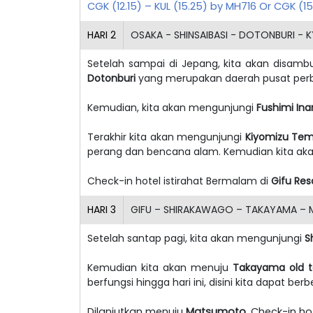
CGK (12.15) – KUL (15.25) by MH716 Or CGK (1
HARI
2
OSAKA - SHINSAIBASI - DOTONBURI - 
Setelah sampai di Jepang, kita akan disam
Dotonburi
yang merupakan daerah pusat perb
Kemudian, kita akan mengunjungi
Fushimi Inar
Terakhir kita akan mengunjungi
Kiyomizu Te
perang dan bencana alam. Kemudian kita akan
Check-in hotel istirahat Bermalam di
Gifu Res
HARI
3
GIFU – SHIRAKAWAGO – TAKAYAMA – 
Setelah santap pagi, kita akan mengunjungi
S
Kemudian kita akan menuju
Takayama old 
berfungsi hingga hari ini, disini kita dapat be
Dilanjutkan menuju
Matsumoto.
Check-in hot