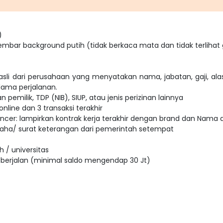
)
embar background putih (tidak berkaca mata dan tidak terlihat 
asli dari perusahaan yang menyatakan nama, jabatan, gaji, ala
ama perjalanan.
pemilik, TDP (NIB), SIUP, atau jenis perizinan lainnya
nline dan 3 transaksi terakhir
encer: lampirkan kontrak kerja terakhir dengan brand dan Nama 
usaha/ surat keterangan dari pemerintah setempat
h / universitas
an berjalan (minimal saldo mengendap 30 Jt)