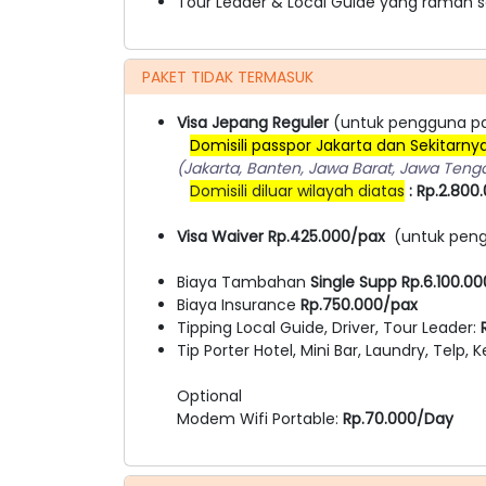
Tour Leader & Local Guide yang ramah s
PAKET TIDAK TERMASUK
Visa Jepang Reguler
(untuk pengguna pa
Domisili passpor Jakarta dan Sekitarny
(Jakarta, Banten, Jawa Barat, Jawa Teng
Domisili diluar wilayah diatas
: Rp.2.800
Visa Waiver Rp.425.000/pax
(untuk peng
Biaya Tambahan
Single Supp Rp.6.100.0
Biaya Insurance
Rp.750.000/pax
Tipping Local Guide, Driver, Tour Leader:
R
Tip Porter Hotel, Mini Bar, Laundry, Telp, K
Optional
Modem Wifi Portable:
Rp.70.000/Day