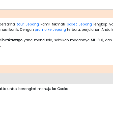
a bersama
tour Jepang
kami! Nikmati
paket Jepang
lengkap ya
tinasi ikonik. Dengan
promo ke Jepang
terbaru, perjalanan Anda ki
n
Shirakawago
yang mendunia, saksikan megahnya
Mt. Fuji
, dan
.
atta
untuk berangkat menuju
ke Osaka