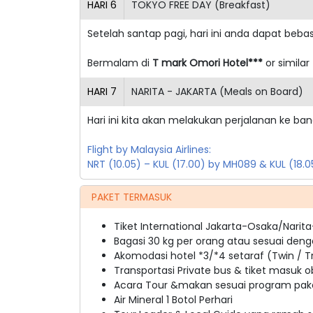
HARI
6
TOKYO FREE DAY (Breakfast)
Setelah santap pagi, hari ini anda dapat beb
Bermalam di
T mark Omori Hotel***
or similar
HARI
7
NARITA - JAKARTA (Meals on Board)
Hari ini kita akan melakukan perjalanan ke ba
Flight by Malaysia Airlines:
NRT (10.05) – KUL (17.00) by MH089 & KUL (18
PAKET TERMASUK
Tiket International Jakarta-Osaka/Nari
Bagasi 30 kg per orang atau sesuai deng
Akomodasi hotel *3/*4 setaraf (Twin / Tr
Transportasi Private bus & tiket masuk o
Acara Tour &makan sesuai program pake
Air Mineral 1 Botol Perhari