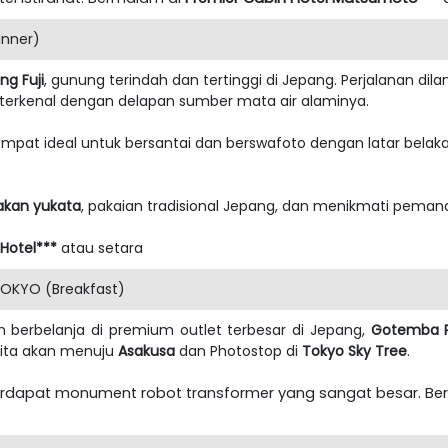
inner)
g Fuji
, gunung terindah dan tertinggi di Jepang. Perjalanan dil
erkenal dengan delapan sumber mata air alaminya.
tempat ideal untuk bersantai dan berswafoto dengan latar bel
kan yukata
, pakaian tradisional Jepang, dan menikmati pemand
Hotel***
atau setara
OKYO (Breakfast)
n berbelanja di premium outlet terbesar di Jepang,
Gotemba P
ita akan menuju
Asakusa
dan Photostop di
Tokyo Sky Tree
.
terdapat monument robot transformer yang sangat besar. B