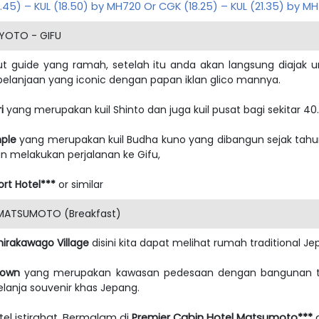
5.45) – KUL (18.50) by MH720 Or CGK (18.25) – KUL (21.35) by M
KYOTO - GIFU
but guide yang ramah, setelah itu anda akan langsung diaja
elanjaan yang iconic dengan papan iklan glico mannya.
i
yang merupakan kuil Shinto dan juga kuil pusat bagi sekitar 40.
mple
yang merupakan kuil Budha kuno yang dibangun sejak tahu
 melakukan perjalanan ke Gifu,
ort Hotel***
or similar
MATSUMOTO (Breakfast)
hirakawago Village
disini kita dapat melihat rumah traditional J
town
yang merupakan kawasan pedesaan dengan bangunan tra
rbelanja souvenir khas Jepang.
el istirahat. Bermalam di
Premier Cabin Hotel Matsumoto***
a