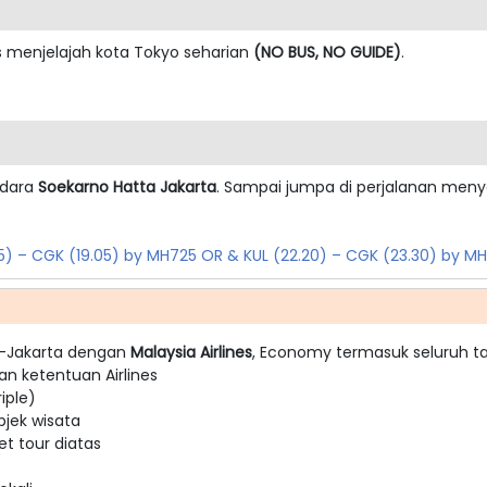
as menjelajah kota Tokyo seharian
(NO BUS, NO GUIDE)
.
ndara
Soekarno Hatta Jakarta
. Sampai jumpa di perjalanan men
.05) – CGK (19.05) by MH725 OR & KUL (22.20) – CGK (23.30) by M
ta-Jakarta dengan
Malaysia Airlines
, Economy termasuk seluruh ta
an ketentuan Airlines
iple)
bjek wisata
t tour diatas