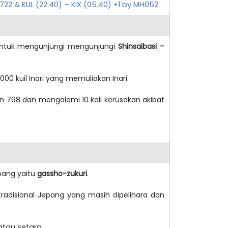
H722 & KUL (22.40) – KIX (05.40) +1 by MH052
k untuk mengunjungi mengunjungi
Shinsaibasi –
000 kuil Inari yang memuliakan Inari.
n 798 dan mengalami 10 kali kerusakan akibat
epang yaitu
gassho-zukuri
.
disional Jepang yang masih dipelihara dan
tau setara