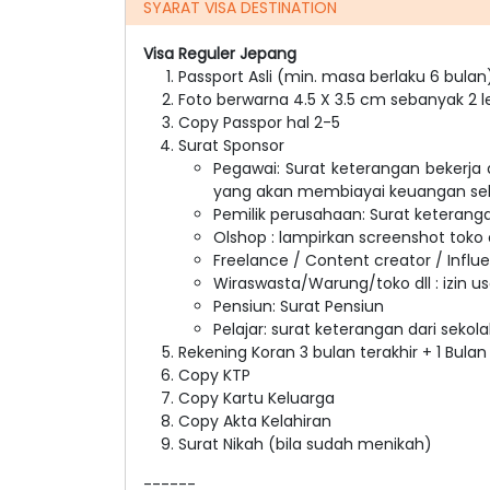
SYARAT VISA DESTINATION
Visa Reguler Jepang
Passport Asli (min. masa berlaku 6 bulan
Foto berwarna 4.5 X 3.5 cm sebanyak 2 l
Copy Passpor hal 2-5
Surat Sponsor
Pegawai: Surat keterangan bekerja 
yang akan membiayai keuangan sel
Pemilik perusahaan: Surat keterangan 
Olshop : lampirkan screenshot toko o
Freelance / Content creator / Influ
Wiraswasta/Warung/toko dll : izin 
Pensiun: Surat Pensiun
Pelajar: surat keterangan dari sekola
Rekening Koran 3 bulan terakhir + 1 Bul
Copy KTP
Copy Kartu Keluarga
Copy Akta Kelahiran
Surat Nikah (bila sudah menikah)
------