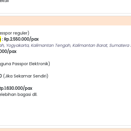
ekali
sspor reguler)
a
: Rp.2.550.000/pax
ah, Yogyakarta, Kalimantan Tengah, Kalimantan Barat, Sumatera 
.000/pax
guna Passpor Elektronik)
00
(Jika Sekamar Sendiri)
p.1.630.000/pax
elebihan bagasi dll.