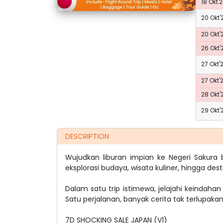
18 Okt'
20 Okt'
20 Okt'
26 Okt'
27 Okt'
27 Okt'
28 Okt'
29 Okt'
DESCRIPTION
Wujudkan liburan impian ke Negeri Sakur
eksplorasi budaya, wisata kuliner, hingga des
Dalam satu trip istimewa, jelajahi keindaha
Satu perjalanan, banyak cerita tak terlupakan
7D SHOCKING SALE JAPAN (V1)