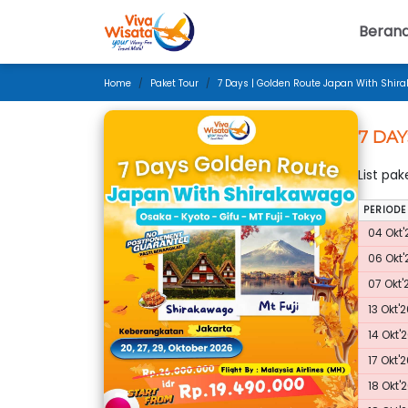
Beran
Home
Paket Tour
7 Days | Golden Route Japan With Shira
7 DAY
List pa
PERIODE
04 Okt'
06 Okt'
07 Okt'
13 Okt'2
14 Okt'
17 Okt'
18 Okt'