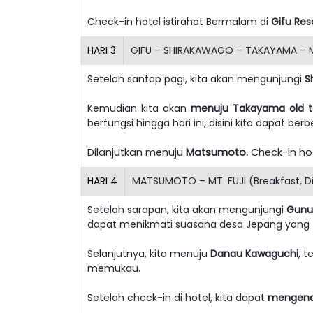
Check-in hotel istirahat Bermalam di
Gifu Res
HARI
3
GIFU – SHIRAKAWAGO – TAKAYAMA – 
Setelah santap pagi, kita akan mengunjungi
S
Kemudian kita akan
menuju Takayama old 
berfungsi hingga hari ini, disini kita dapat be
Dilanjutkan menuju
Matsumoto.
Check-in hot
HARI
4
MATSUMOTO – MT. FUJI (Breakfast, D
Setelah sarapan, kita akan mengunjungi
Gunun
dapat menikmati suasana desa Jepang yang t
Selanjutnya, kita menuju
Danau Kawaguchi
, 
memukau.
Setelah check-in di hotel, kita dapat
mengena