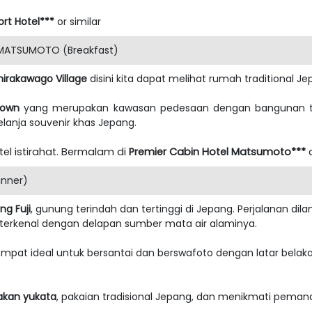
ort Hotel***
or similar
MATSUMOTO (Breakfast)
hirakawago Village
disini kita dapat melihat rumah traditional J
town
yang merupakan kawasan pedesaan dengan bangunan tra
rbelanja souvenir khas Jepang.
el istirahat. Bermalam di
Premier Cabin Hotel Matsumoto***
a
inner)
g Fuji
, gunung terindah dan tertinggi di Jepang. Perjalanan dil
erkenal dengan delapan sumber mata air alaminya.
tempat ideal untuk bersantai dan berswafoto dengan latar bel
kan yukata
, pakaian tradisional Jepang, dan menikmati pemand