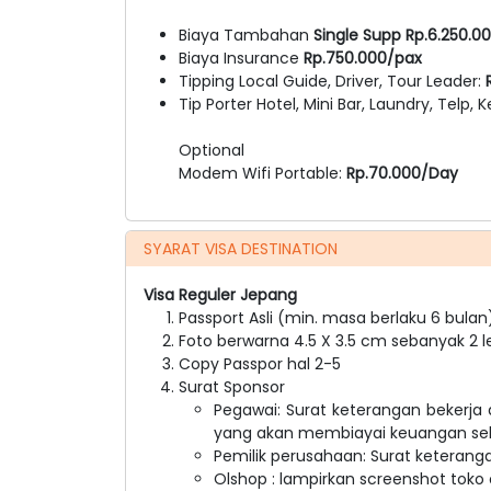
Biaya Tambahan
Single Supp Rp.6.250.0
Biaya Insurance
Rp.750.000/pax
Tipping Local Guide, Driver, Tour Leader:
R
Tip Porter Hotel, Mini Bar, Laundry, Telp, K
Optional
Modem Wifi Portable:
Rp.70.000/Day
SYARAT VISA DESTINATION
Visa Reguler Jepang
Passport Asli (min. masa berlaku 6 bulan
Foto berwarna 4.5 X 3.5 cm sebanyak 2 l
Copy Passpor hal 2-5
Surat Sponsor
Pegawai: Surat keterangan bekerja 
yang akan membiayai keuangan sel
Pemilik perusahaan: Surat keterangan 
Olshop : lampirkan screenshot toko o