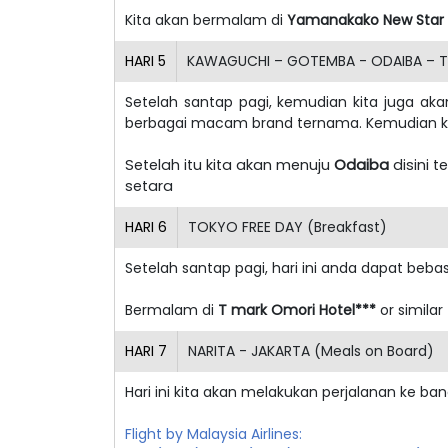
Kita akan bermalam di
Yamanakako New Star 
HARI
5
KAWAGUCHI – GOTEMBA - ODAIBA – T
Setelah santap pagi, kemudian kita juga aka
berbagai macam brand ternama. Kemudian k
Setelah itu kita akan menuju
Odaiba
disini 
setara
HARI
6
TOKYO FREE DAY (Breakfast)
Setelah santap pagi, hari ini anda dapat beb
Bermalam di
T mark Omori Hotel***
or similar
HARI
7
NARITA - JAKARTA (Meals on Board)
Hari ini kita akan melakukan perjalanan ke ba
Flight by Malaysia Airlines: