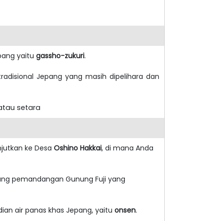
epang yaitu
gassho-zukuri
.
disional Jepang yang masih dipelihara dan
tau setara
anjutkan ke Desa
Oshino Hakkai
, di mana Anda
akang pemandangan Gunung Fuji yang
ian air panas khas Jepang, yaitu
onsen
.