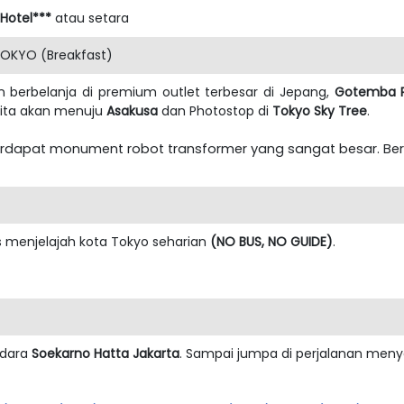
Hotel***
atau setara
OKYO (Breakfast)
n berbelanja di premium outlet terbesar di Jepang,
Gotemba P
ita akan menuju
Asakusa
dan Photostop di
Tokyo Sky Tree
.
terdapat monument robot transformer yang sangat besar. B
as menjelajah kota Tokyo seharian
(NO BUS, NO GUIDE)
.
ndara
Soekarno Hatta Jakarta
. Sampai jumpa di perjalanan men