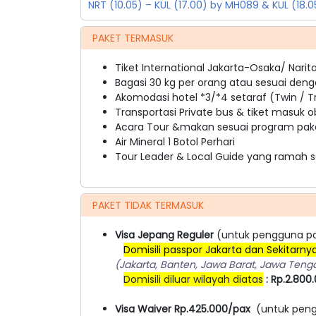
NRT (10.05) – KUL (17.00) by MH089 & KUL (18
PAKET TERMASUK
Tiket International Jakarta-Osaka/ Nari
Bagasi 30 kg per orang atau sesuai deng
Akomodasi hotel *3/*4 setaraf (Twin / Tr
Transportasi Private bus & tiket masuk o
Acara Tour &makan sesuai program pake
Air Mineral 1 Botol Perhari
Tour Leader & Local Guide yang ramah s
PAKET TIDAK TERMASUK
Visa Jepang Reguler
(untuk pengguna pa
Domisili passpor Jakarta dan Sekitarny
(Jakarta, Banten, Jawa Barat, Jawa Teng
Domisili diluar wilayah diatas
: Rp.2.800
Visa Waiver Rp.425.000/pax
(untuk peng