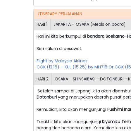
ITINERARY PERJALANAN
HARI
1
JAKARTA – OSAKA (Meals on board)
Hari ini kita berkumpul di
bandara Soekarno-H
Bermalam di pesawat.
Flight by Malaysia Airlines:
CGK (12.15) – KUL (15.25) by MH716 Or CGK (1
HARI
2
OSAKA - SHINSAIBASI - DOTONBURI - 
Setelah sampai di Jepang, kita akan disambu
Dotonburi
yang merupakan daerah pusat perbe
Kemudian, kita akan mengunjungi
Fushimi Inar
Terakhir kita akan mengunjungi
Kiyomizu Tem
perang dan bencana alam. Kemudian kita ak