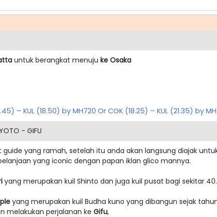
atta
untuk berangkat menuju
ke Osaka
5.45) – KUL (18.50) by MH720 Or CGK (18.25) – KUL (21.35) by M
KYOTO - GIFU
t guide yang ramah, setelah itu anda akan langsung diajak un
lanjaan yang iconic dengan papan iklan glico mannya.
i
yang merupakan kuil Shinto dan juga kuil pusat bagi sekitar 40.
ple
yang merupakan kuil Budha kuno yang dibangun sejak tahun
an melakukan perjalanan ke
Gifu
,