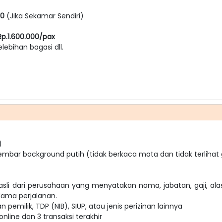
00
(Jika Sekamar Sendiri)
p.1.600.000/pax
elebihan bagasi dll.
)
embar background putih (tidak berkaca mata dan tidak terlihat 
asli dari perusahaan yang menyatakan nama, jabatan, gaji, ala
ama perjalanan.
pemilik, TDP (NIB), SIUP, atau jenis perizinan lainnya
nline dan 3 transaksi terakhir