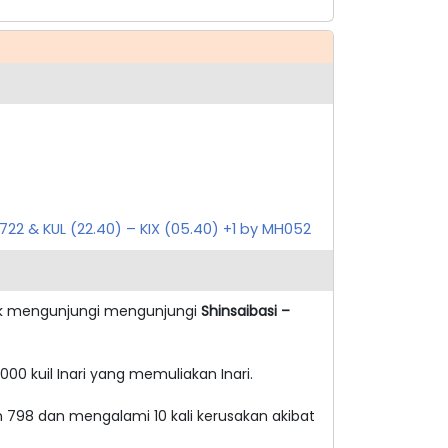
H722 & KUL (22.40) – KIX (05.40) +1 by MH052
tuk mengunjungi mengunjungi
Shinsaibasi –
000 kuil Inari yang memuliakan Inari.
 798 dan mengalami 10 kali kerusakan akibat