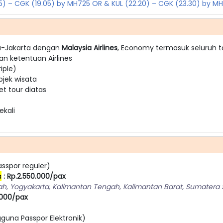
.05) – CGK (19.05) by MH725 OR & KUL (22.20) – CGK (23.30) by M
ta-Jakarta dengan
Malaysia Airlines
, Economy termasuk seluruh ta
an ketentuan Airlines
iple)
bjek wisata
t tour diatas
ekali
sspor reguler)
a
: Rp.2.550.000/pax
ah, Yogyakarta, Kalimantan Tengah, Kalimantan Barat, Sumatera 
.000/pax
guna Passpor Elektronik)