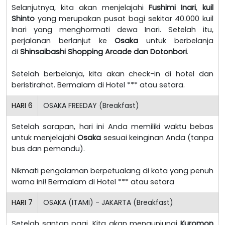
Selanjutnya, kita akan menjelajahi
Fushimi Inari
,
kuil
Shinto
yang merupakan pusat bagi sekitar 40.000 kuil
Inari yang menghormati dewa Inari. Setelah itu,
perjalanan berlanjut ke
Osaka
untuk berbelanja
di
Shinsaibashi Shopping Arcade dan Dotonbori
.
Setelah berbelanja, kita akan check-in di hotel dan
beristirahat. Bermalam di Hotel *** atau setara.
HARI
6
OSAKA FREEDAY (Breakfast)
Setelah sarapan, hari ini Anda memiliki waktu bebas
untuk menjelajahi
Osaka
sesuai keinginan Anda (tanpa
bus dan pemandu).
Nikmati pengalaman berpetualang di kota yang penuh
warna ini! Bermalam di Hotel *** atau setara
HARI
7
OSAKA (ITAMI) - JAKARTA (Breakfast)
Setelah santap pagi. Kita akan mengunjungi
Kuromon