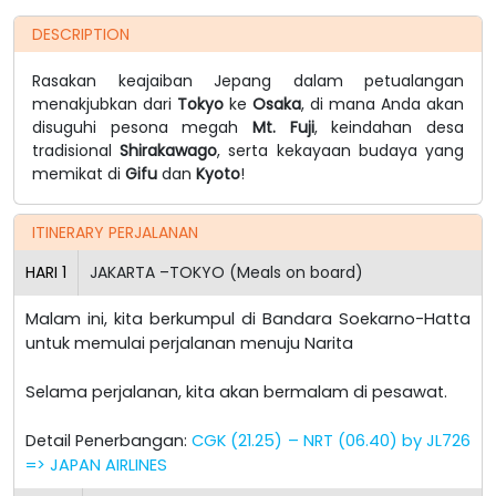
DESCRIPTION
Rasakan keajaiban Jepang dalam petualangan
menakjubkan dari
Tokyo
ke
Osaka
, di mana Anda akan
disuguhi pesona megah
Mt. Fuji
, keindahan desa
tradisional
Shirakawago
, serta kekayaan budaya yang
memikat di
Gifu
dan
Kyoto
!
ITINERARY PERJALANAN
HARI
1
JAKARTA –TOKYO (Meals on board)
Malam ini, kita berkumpul di Bandara Soekarno-Hatta
untuk memulai perjalanan menuju Narita
Selama perjalanan, kita akan bermalam di pesawat.
Detail Penerbangan:
CGK (21.25) – NRT (06.40) by JL726
=> JAPAN AIRLINES