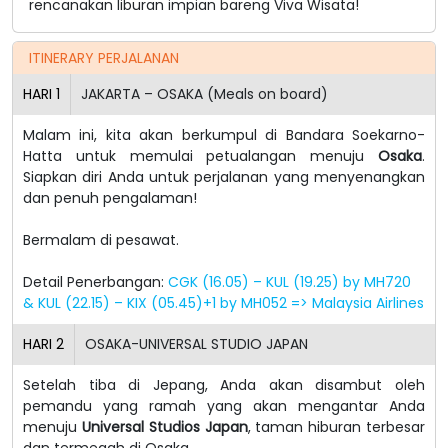
rencanakan liburan impian bareng Viva Wisata!
ITINERARY PERJALANAN
HARI
1
JAKARTA – OSAKA (Meals on board)
Malam ini, kita akan berkumpul di Bandara Soekarno-
Hatta untuk memulai petualangan menuju
Osaka
.
Siapkan diri Anda untuk perjalanan yang menyenangkan
dan penuh pengalaman!
Bermalam di pesawat.
Detail Penerbangan:
CGK (16.05) – KUL (19.25) by MH720
& KUL (22.15) – KIX (05.45)+1 by MH052 => Malaysia Airlines
HARI
2
OSAKA-UNIVERSAL STUDIO JAPAN
Setelah tiba di Jepang, Anda akan disambut oleh
pemandu yang ramah yang akan mengantar Anda
menuju
Universal Studios Japan
, taman hiburan terbesar
dan termegah di Osaka.