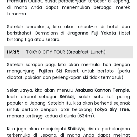
Premium Outlet
, pusat perbelanjaan terbesar di Jepang,
di mana Anda dapat menemukan berbagai merek
ternama.
Setelah berbelanja, kita akan check-in di hotel dan
beristirahat. Bermalam di
Jiragonno Fuji Yakata
Hotel
bintang tiga atau setara.
HARI
5
TOKYO CITY TOUR (Breakfast, Lunch)
Setelah sarapan pagi, kita akan memulai hari dengan
mengunjungi
Fujiten Ski Resort
untuk berfoto (perlu
dicatat, pakaian dan perlengkapan ski tidak termasuk).
Selanjutnya, kita akan menuju
Asakusa Kannon Temple
,
lebih dikenal sebagai
Sensoji
, salah satu kuil paling
populer di Jepang. Setelah itu, kita akan berhenti sejenak
untuk berfoto dengan latar belakang
Tokyo Sky Tree
,
menara tertinggi kedua di dunia (634m).
Kita juga akan menjelajahi
Shibuya
, distrik perbelanjaan
terkemuka di Jepang, di mana Anda dapat melihat