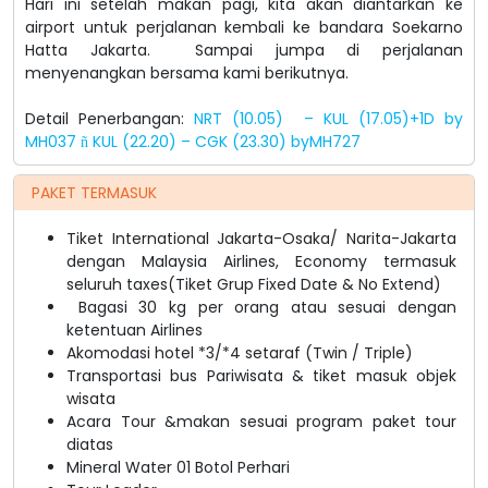
Hari ini setelah makan pagi, kita akan diantarkan ke
airport untuk perjalanan kembali ke bandara Soekarno
Hatta Jakarta. Sampai jumpa di perjalanan
menyenangkan bersama kami berikutnya.
Detail Penerbangan:
NRT (10.05) – KUL (17.05)+1D by
MH037
KUL (22.20) – CGK (23.30) byMH727
ñ
PAKET TERMASUK
Tiket International Jakarta-Osaka/ Narita-Jakarta
dengan Malaysia Airlines, Economy termasuk
seluruh taxes(Tiket Grup Fixed Date & No Extend)
Bagasi 30 kg per orang atau sesuai dengan
ketentuan Airlines
Akomodasi hotel *3/*4 setaraf (Twin / Triple)
Transportasi bus Pariwisata & tiket masuk objek
wisata
Acara Tour &makan sesuai program paket tour
diatas
Mineral Water 01 Botol Perhari