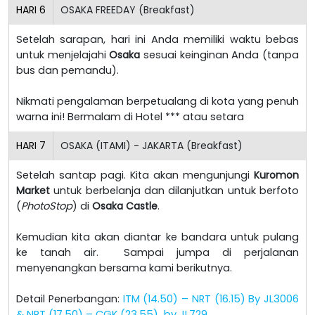
HARI
6
OSAKA FREEDAY (Breakfast)
Setelah sarapan, hari ini Anda memiliki waktu bebas
untuk menjelajahi
Osaka
sesuai keinginan Anda (tanpa
bus dan pemandu).
Nikmati pengalaman berpetualang di kota yang penuh
warna ini! Bermalam di Hotel *** atau setara
HARI
7
OSAKA (ITAMI) - JAKARTA (Breakfast)
Setelah santap pagi. Kita akan mengunjungi
Kuromon
Market
untuk berbelanja dan dilanjutkan untuk berfoto
(
PhotoStop
) di
Osaka Castle
.
Kemudian kita akan diantar ke bandara untuk pulang
ke tanah air. Sampai jumpa di perjalanan
menyenangkan bersama kami berikutnya.
Detail Penerbangan:
ITM (14.50) – NRT (16.15) By JL3006
& NRT (17.50) – CGK (23.55)
by JL729