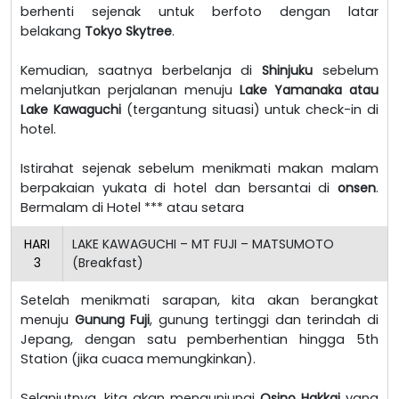
berhenti sejenak untuk berfoto dengan latar
belakang
Tokyo Skytree
.
Kemudian, saatnya berbelanja di
Shinjuku
sebelum
melanjutkan perjalanan menuju
Lake Yamanaka atau
Lake Kawaguchi
(tergantung situasi) untuk check-in di
hotel.
Istirahat sejenak sebelum menikmati makan malam
berpakaian yukata di hotel dan bersantai di
onsen
.
Bermalam di Hotel *** atau setara
HARI
LAKE KAWAGUCHI – MT FUJI – MATSUMOTO
3
(Breakfast)
Setelah menikmati sarapan, kita akan berangkat
menuju
Gunung Fuji
, gunung tertinggi dan terindah di
Jepang, dengan satu pemberhentian hingga 5th
Station (jika cuaca memungkinkan).
Selanjutnya, kita akan mengunjungi
Osino Hakkai
yang