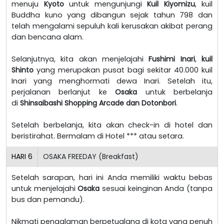
menuju
Kyoto
untuk mengunjungi
Kuil Kiyomizu
, kuil
Buddha kuno yang dibangun sejak tahun 798 dan
telah mengalami sepuluh kali kerusakan akibat perang
dan bencana alam.
Selanjutnya, kita akan menjelajahi
Fushimi Inari
,
kuil
Shinto
yang merupakan pusat bagi sekitar 40.000 kuil
Inari yang menghormati dewa Inari. Setelah itu,
perjalanan berlanjut ke
Osaka
untuk berbelanja
di
Shinsaibashi Shopping Arcade dan Dotonbori
.
Setelah berbelanja, kita akan check-in di hotel dan
beristirahat. Bermalam di Hotel *** atau setara.
HARI
6
OSAKA FREEDAY (Breakfast)
Setelah sarapan, hari ini Anda memiliki waktu bebas
untuk menjelajahi
Osaka
sesuai keinginan Anda (tanpa
bus dan pemandu).
Nikmati pengalaman berpetualang di kota yang penuh