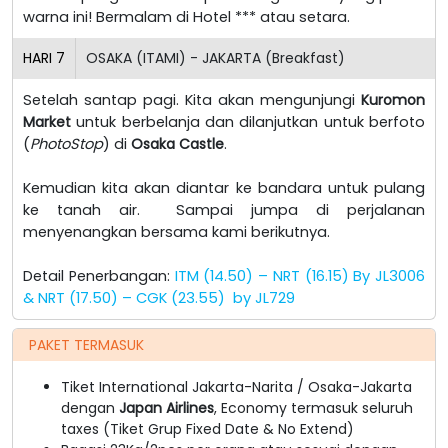
warna ini! Bermalam di Hotel *** atau setara.
HARI
7
OSAKA (ITAMI) - JAKARTA (Breakfast)
Setelah santap pagi. Kita akan mengunjungi
Kuromon
Market
untuk berbelanja dan dilanjutkan untuk berfoto
(
PhotoStop
) di
Osaka Castle
.
Kemudian kita akan diantar ke bandara untuk pulang
ke tanah air. Sampai jumpa di perjalanan
menyenangkan bersama kami berikutnya.
Detail Penerbangan:
ITM (14.50) – NRT (16.15) By JL3006
& NRT (17.50) – CGK (23.55)
by JL729
PAKET TERMASUK
Tiket International Jakarta-Narita / Osaka-Jakarta
dengan
Japan Airlines
, Economy termasuk seluruh
taxes (Tiket Grup Fixed Date & No Extend)