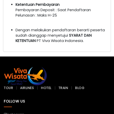
Ketentuan Pembayaran
Pembayaran Deposit : Saat Pendaftaran
Pelunasan : Maks H-25
Dengan melakukan pendaftaran berarti peserta
sudah dianggap menyetujui
SYARAT DAN
KETENTUAN
PT Viva Wisata Indonesia.
TOUR
AIRLINES
HOTEL
TRAIN
BLOG
FOLLOW US