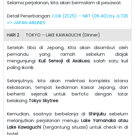
Selama perjalanan, kita akan bermalam di pesawat.
Detail Penerbangan:
CGK (21.25) – NRT (06.40) by JL726
=> JAPAN AIRLINES
HARI
2
TOKYO – LAKE KAWAGUCHI (Dinner)
Setelah tiba di Jepang, Kita akan disambut oleh
pemandu yang ramah sebelum diajak
mengunjungi
Kuil Sensoji di Asakusa
, salah satu kuil
paling ikonik.
Selanjutnya, kita akan melintasi kompleks Istana
Kekaisaran, tempat kediaman Kaisar Jepang, dan
berhenti sejenak untuk berfoto dengan latar
belakang
Tokyo Skytree
.
Kemudian, saatnya berbelanja di
Shinjuku
sebelum
melanjutkan perjalanan menuju
Lake Yamanaka atau
Lake Kawaguchi
(tergantung situasi) untuk check-in di
hotel.