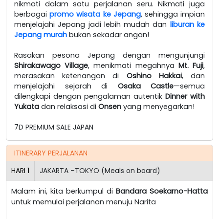
nikmati dalam satu perjalanan seru. Nikmati juga
berbagai
promo wisata ke Jepang
, sehingga impian
menjelajahi Jepang jadi lebih mudah dan
liburan ke
Jepang murah
bukan sekadar angan!
Rasakan pesona Jepang dengan mengunjungi
Shirakawago Village
, menikmati megahnya
Mt. Fuji
,
merasakan ketenangan di
Oshino Hakkai
, dan
menjelajahi sejarah di
Osaka Castle
—semua
dilengkapi dengan pengalaman autentik
Dinner with
Yukata
dan relaksasi di
Onsen
yang menyegarkan!
7D PREMIUM SALE JAPAN
ITINERARY PERJALANAN
HARI
1
JAKARTA –TOKYO (Meals on board)
Malam ini, kita berkumpul di
Bandara Soekarno-Hatta
untuk memulai perjalanan menuju Narita