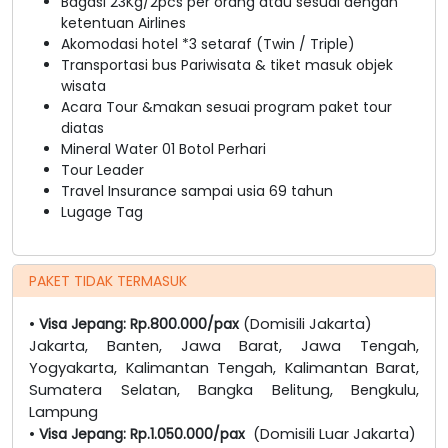
Bagasi 23Kg/2pcs per orang atau sesuai dengan
ketentuan Airlines
Akomodasi hotel *3 setaraf (Twin / Triple)
Transportasi bus Pariwisata & tiket masuk objek
wisata
Acara Tour &makan sesuai program paket tour
diatas
Mineral Water 01 Botol Perhari
Tour Leader
Travel Insurance sampai usia 69 tahun
Lugage Tag
PAKET TIDAK TERMASUK
•
Visa Jepang: Rp.800.000/pax
(Domisili Jakarta)
Jakarta, Banten, Jawa Barat, Jawa Tengah,
Yogyakarta, Kalimantan Tengah, Kalimantan Barat,
Sumatera Selatan, Bangka Belitung, Bengkulu,
Lampung
•
Visa Jepang: Rp.1.050.000/pax
(Domisili Luar Jakarta)