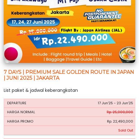
7 DAYS | PREMIUM SALE GOLDEN ROUTE IN JAPAN
| JUNI 2025 | JAKARTA
List paket & jadwal keberangkatan
HARGA
HARGA
17 Jun'25 - 23 Jun'25
PERIODE
BOOKING
NORMAL
PROMO
Rp. 25,000,000
Rp. 22,490,000
Sold Out