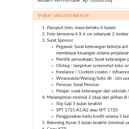
Modem Wifi Portable : Rp 70,000/Day
SYARAT VISA DESTINATION
Passport (min. masa berlaku 6 bulan)
Foto berwarna 4 X 6 cm sebanyak 2 lembar ba
Surat Sponsor
Pegawai: Surat keterangan bekerja asli
membiayai keuangan selama perjalanan
Pemilik perusahaan: Surat keterangan pe
Olshop : lampirkan screenshot toko onl
Freelance / Content creator / Influenc
Wiraswasta/Warung/toko dll : izin usa
Pensiun: Surat Pensiun
Pelajar: surat keterangan dari sekolah 
Melampirkan minimal 2 (dua) dari pilihan di 
Slip Gaji 3 bulan terakhir
SPT 1721 A1/A2 atau SPT 1720
Penggunakan kartu kredit selama 3 bul
Rekening Koran 3 bulan terakhir (minimal 