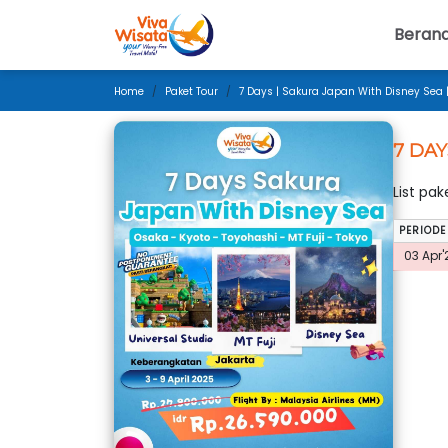
Beran
Home
Paket Tour
7 Days | Sakura Japan With Disney Sea |
7 DAY
List pa
PERIODE
03 Apr'