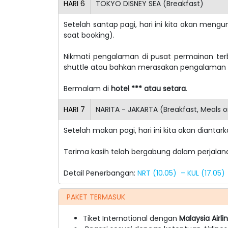
HARI
6
TOKYO DISNEY SEA (Breakfast)
Setelah santap pagi, hari ini kita akan mengu
saat booking).
Nikmati pengalaman di pusat permainan te
shuttle atau bahkan merasakan pengalama
Bermalam di
hotel *** atau setara
.
HARI
7
NARITA - JAKARTA (Breakfast, Meals 
Setelah makan pagi, hari ini kita akan diant
Terima kasih telah bergabung dalam perjala
Detail Penerbangan:
NRT (10.05) – KUL (17.0
PAKET TERMASUK
Tiket International dengan
Malaysia Airlin