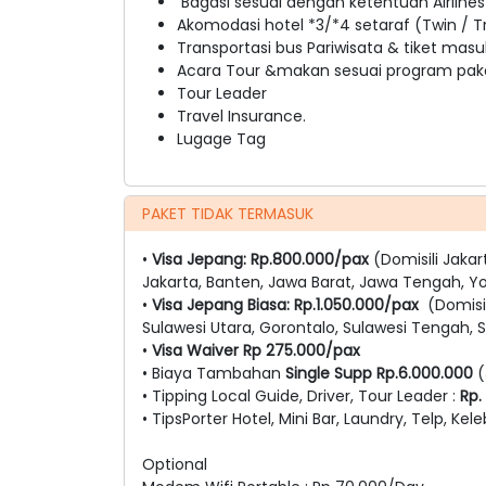
Bagasi sesuai dengan ketentuan Airlines
Akomodasi hotel *3/*4 setaraf (Twin / Tr
Transportasi bus Pariwisata & tiket masu
Acara Tour &makan sesuai program pake
Tour Leader
Travel Insurance.
Lugage Tag
PAKET TIDAK TERMASUK
•
Visa Jepang: Rp.800.000/pax
(Domisili Jakar
Jakarta, Banten, Jawa Barat, Jawa Tengah, Y
•
Visa Jepang Biasa: Rp.1.050.000/pax
(Domisil
Sulawesi Utara, Gorontalo, Sulawesi Tengah, S
•
Visa Waiver Rp 275.000/pax
• Biaya Tambahan
Single Supp Rp.6.000.000
(
• Tipping Local Guide, Driver, Tour Leader :
Rp.
• TipsPorter Hotel, Mini Bar, Laundry, Telp, Kele
Optional