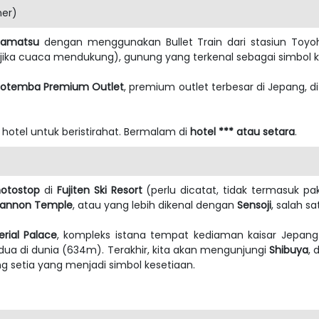
ner)
amatsu
dengan menggunakan Bullet Train dari stasiun Toyoha
jika cuaca mendukung), gunung yang terkenal sebagai simbol ke
otemba Premium Outlet
, premium outlet terbesar di Jepang,
i hotel untuk beristirahat. Bermalam di
hotel *** atau setara
.
otostop
di
Fujiten Ski Resort
(perlu dicatat, tidak termasuk pa
Kannon Temple
, atau yang lebih dikenal dengan
Sensoji
, salah sa
rial Palace
, kompleks istana tempat kediaman kaisar Jepang.
edua di dunia (634m). Terakhir, kita akan mengunjungi
Shibuya
, 
ing setia yang menjadi simbol kesetiaan.