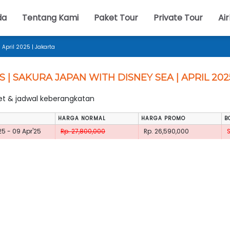
da
Tentang Kami
Paket Tour
Private Tour
Air
 April 2025 | Jakarta
S | SAKURA JAPAN WITH DISNEY SEA | APRIL 202
ket & jadwal keberangkatan
HARGA NORMAL
HARGA PROMO
B
25 - 09 Apr'25
Rp. 27,800,000
Rp. 26,590,000