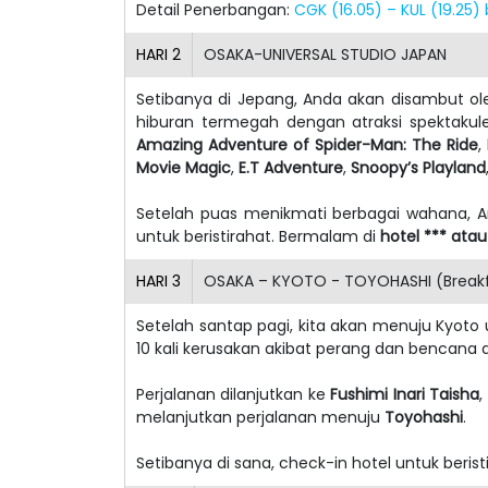
Detail Penerbangan:
CGK (16.05) – KUL (19.25)
HARI
2
OSAKA-UNIVERSAL STUDIO JAPAN
Setibanya di Jepang, Anda akan disambut 
hiburan termegah dengan atraksi spektakul
Amazing Adventure of Spider-Man: The Ride
,
Movie Magic
,
E.T Adventure
,
Snoopy’s Playland
Setelah puas menikmati berbagai wahana, A
untuk beristirahat. Bermalam di
hotel *** atau
HARI
3
OSAKA – KYOTO - TOYOHASHI (Breakfa
Setelah santap pagi, kita akan menuju Kyot
10 kali kerusakan akibat perang dan bencana 
Perjalanan dilanjutkan ke
Fushimi Inari Taisha
,
melanjutkan perjalanan menuju
Toyohashi
.
Setibanya di sana, check-in hotel untuk beris