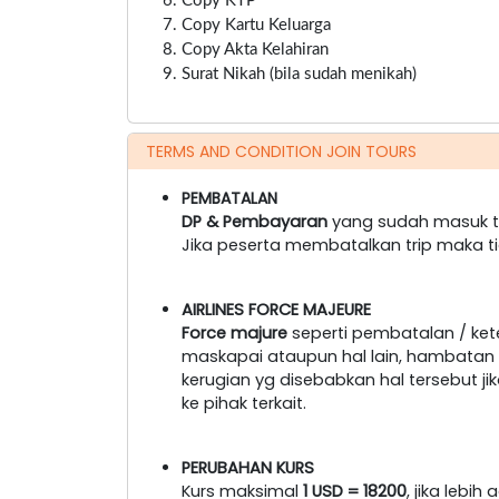
Copy KTP
Copy Kartu Keluarga
Copy Akta Kelahiran
Surat Nikah (bila sudah menikah)
TERMS AND CONDITION JOIN TOURS
PEMBATALAN
DP & Pembayaran
yang sudah masuk ti
Jika peserta membatalkan trip maka t
AIRLINES FORCE MAJEURE
Force majure
seperti pembatalan / ke
maskapai ataupun hal lain, hambatan tr
kerugian yg disebabkan hal tersebut 
ke pihak terkait.
PERUBAHAN KURS
Kurs maksimal
1 USD = 18200
, jika lebi