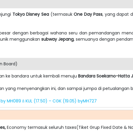
njungi
Tokyo Disney Sea
(termasuk
One Day Pass
, yang dapat d
rbesar dengan berbagai wahana seru dan pemandangan menak
n unik menggunakan
subway Jepang
, semuanya dengan penda
on Board)
arkan ke bandara untuk kembali menuju
Bandara Soekarno-Hatta J
nan yang menyenangkan ini, dan sampai jumpa di petualangan 
5) by MH089
KUL (17.50) – CGK (19.05) byMH727
ñ
es,
Economy termasuk seluruh taxes(Tiket Grup Fixed Date & N