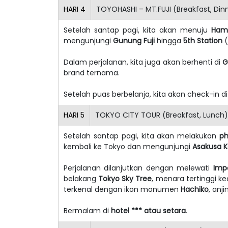
HARI
4
TOYOHASHI – MT.FUJI (Breakfast, Din
Setelah santap pagi, kita akan menuju
Ham
mengunjungi
Gunung Fuji
hingga
5th Station
(
Dalam perjalanan, kita juga akan berhenti di
G
brand ternama.
Setelah puas berbelanja, kita akan check-in d
HARI
5
TOKYO CITY TOUR (Breakfast, Lunch)
Setelah santap pagi, kita akan melakukan
ph
kembali ke Tokyo dan mengunjungi
Asakusa 
Perjalanan dilanjutkan dengan melewati
Impe
belakang
Tokyo Sky Tree
, menara tertinggi k
terkenal dengan ikon monumen
Hachiko
, anj
Bermalam di
hotel *** atau setara
.