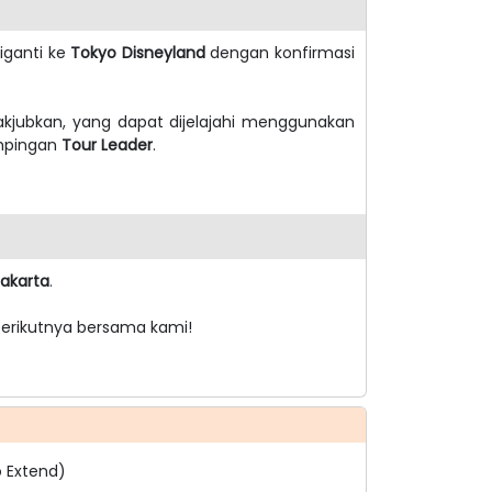
iganti ke
Tokyo Disneyland
dengan konfirmasi
jubkan, yang dapat dijelajahi menggunakan
mpingan
Tour Leader
.
akarta
.
berikutnya bersama kami!
o Extend)