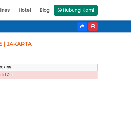
lines
Hotel
Blog
Hubungi Kami
5 | JAKARTA
OOKING
Sold Out