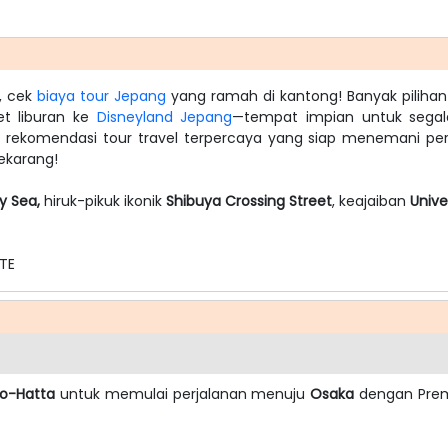
k, cek
biaya tour Jepang
yang ramah di kantong! Banyak piliha
t liburan ke
Disneyland Jepang
—tempat impian untuk segal
rekomendasi tour travel terpercaya yang siap menemani perj
ekarang!
y Sea,
hiruk-pikuk ikonik
Shibuya Crossing Street
, keajaiban
Unive
TE
o-Hatta
untuk memulai perjalanan menuju
Osaka
dengan Premi