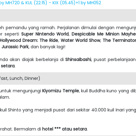
 by MH720 & KUL (22.15) – KIX (05.45)+1 by MH052
oleh pemandu yang ramah. Perjalanan dimulai dengan mengun
er seperti
Super Nintendo World
,
Despicable Me Minion Mayh
Hollywood Dream: The Ride
,
Water World Show
,
The Terminator
,
Jurassic Park
, dan banyak lagi!
nda akan diajak berbelanja di
Shinsaibashi
, pusat perbelanjaan
 setara
.
st, Lunch, Dinner)
o untuk mengunjungi
Kiyomizu Temple
, kuil Buddha kuno yang d
alam.
 kuil Shinto yang menjadi pusat dari sekitar 40.000 kuil Inari ya
tirahat. Bermalam di
hotel *** atau setara
.