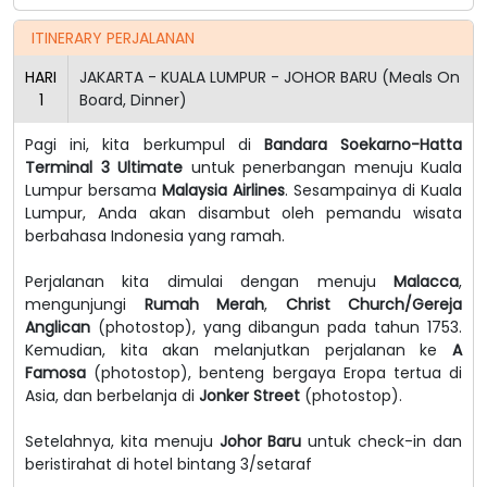
ITINERARY PERJALANAN
HARI
JAKARTA - KUALA LUMPUR - JOHOR BARU (Meals On
1
Board, Dinner)
Pagi ini, kita berkumpul di
Bandara Soekarno-Hatta
Terminal 3 Ultimate
untuk penerbangan menuju Kuala
Lumpur bersama
Malaysia Airlines
. Sesampainya di Kuala
Lumpur, Anda akan disambut oleh pemandu wisata
berbahasa Indonesia yang ramah.
Perjalanan kita dimulai dengan menuju
Malacca
,
mengunjungi
Rumah Merah
,
Christ Church/Gereja
Anglican
(photostop), yang dibangun pada tahun 1753.
Kemudian, kita akan melanjutkan perjalanan ke
A
Famosa
(photostop), benteng bergaya Eropa tertua di
Asia, dan berbelanja di
Jonker Street
(photostop).
Setelahnya, kita menuju
Johor Baru
untuk check-in dan
beristirahat di hotel bintang 3/setaraf