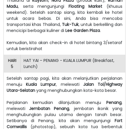
Thailand di
Kaysorn
,
Nora Plaza
(produk kulit),
Rumah
Madu
, serta mengunjungi
Floating Market
(khusus
weekend).
Setelah santap siang, kita kembali ke hotel
untuk acara bebas. Di sini, Anda bisa mencoba
transportasi khas Thailand,
Tuk-Tuk
, untuk berkeliling dan
mencicipi berbagai kuliner di
Lee Garden Plaza
.
Kemudian, kita akan check-in di hotel bintang 3/setaraf
untuk beristirahat
HARI
HAT YAI – PENANG - KUALA LUMPUR (Breakfast,
5
Lunch)
Setelah santap pagi, kita akan melanjutkan perjalanan
menuju
Kuala Lumpur
, melewati
Jalan Tol/Highway
Utara-Selatan
yang menghubungkan kota-kota besar.
Perjalanan kemudian dilanjutkan menuju
Penang
,
melewati
Jembatan Penang
, jembatan ikonik yang
menghubungkan pulau utama dengan tanah besar.
Setibanya di Penang, kita akan mengunjungi
Fort
Cornwallis
(photostop), sebuah kota tua berbentuk