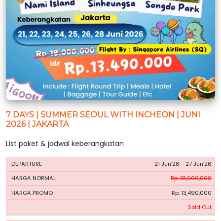
7 DAYS | SUMMER SEOUL WITH INCHEON | JUNI
2026 | JAKARTA
List paket & jadwal keberangkatan
HARGA
HARGA
21 Jun'26 - 27 Jun'26
PERIODE
BOOKING
NORMAL
PROMO
Rp. 18,000,000
Rp. 13,490,000
Sold Out