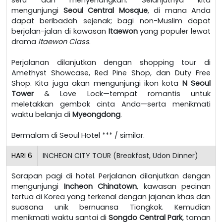
mengunjungi
Seoul Central Mosque
, di mana Anda
dapat beribadah sejenak; bagi non-Muslim dapat
berjalan-jalan di kawasan
Itaewon
yang populer lewat
drama
Itaewon Class
.
Perjalanan dilanjutkan dengan shopping tour di
Amethyst Showcase, Red Pine Shop, dan Duty Free
Shop. Kita juga akan mengunjungi ikon kota
N Seoul
Tower
& Love Lock—tempat romantis untuk
meletakkan gembok cinta Anda—serta menikmati
waktu belanja di
Myeongdong
.
Bermalam di Seoul Hotel *** / similar.
HARI
6
INCHEON CITY TOUR (Breakfast, Udon Dinner)
Sarapan pagi di hotel. Perjalanan dilanjutkan dengan
mengunjungi
Incheon Chinatown
, kawasan pecinan
tertua di Korea yang terkenal dengan jajanan khas dan
suasana unik bernuansa Tiongkok. Kemudian
menikmati waktu santai di
Songdo Central Park
, taman