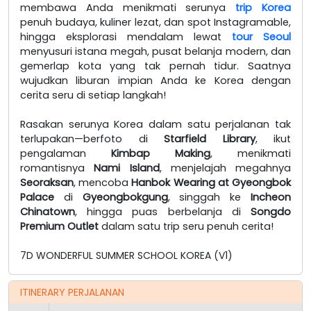
membawa Anda menikmati serunya
trip Korea
penuh budaya, kuliner lezat, dan spot Instagramable,
hingga eksplorasi mendalam lewat
tour Seoul
menyusuri istana megah, pusat belanja modern, dan
gemerlap kota yang tak pernah tidur. Saatnya
wujudkan liburan impian Anda ke Korea dengan
cerita seru di setiap langkah!
Rasakan serunya Korea dalam satu perjalanan tak
terlupakan—berfoto di
Starfield Library
, ikut
pengalaman
Kimbap Making
, menikmati
romantisnya
Nami Island
, menjelajah megahnya
Seoraksan
, mencoba
Hanbok Wearing at Gyeongbok
Palace
di
Gyeongbokgung
, singgah ke
Incheon
Chinatown
, hingga puas berbelanja di
Songdo
Premium Outlet
dalam satu trip seru penuh cerita!
7D WONDERFUL SUMMER SCHOOL KOREA (V1)
ITINERARY PERJALANAN