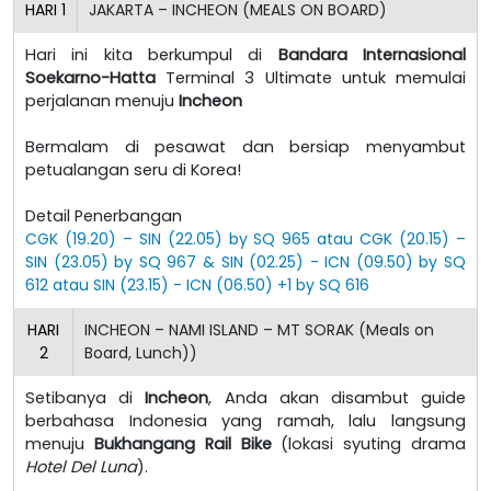
HARI
1
JAKARTA – INCHEON (MEALS ON BOARD)
Hari ini kita berkumpul di
Bandara Internasional
Soekarno-Hatta
Terminal 3 Ultimate untuk memulai
perjalanan menuju
Incheon
Bermalam di pesawat dan bersiap menyambut
petualangan seru di Korea!
Detail Penerbangan
CGK (19.20) – SIN (22.05) by SQ 965 atau CGK (20.15) –
SIN (23.05) by SQ 967 & SIN (02.25) - ICN (09.50) by SQ
612 atau SIN (23.15) - ICN (06.50) +1 by SQ 616
HARI
INCHEON – NAMI ISLAND – MT SORAK (Meals on
2
Board, Lunch))
Setibanya di
Incheon
, Anda akan disambut guide
berbahasa Indonesia yang ramah, lalu langsung
menuju
Bukhangang Rail Bike
(lokasi syuting drama
Hotel Del Luna
).