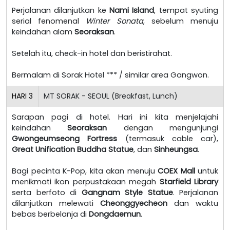
Perjalanan dilanjutkan ke
Nami Island
, tempat syuting
serial fenomenal
Winter Sonata
, sebelum menuju
keindahan alam
Seoraksan
.
Setelah itu, check-in hotel dan beristirahat.
Bermalam di Sorak Hotel *** / similar area Gangwon.
HARI
3
MT SORAK - SEOUL (Breakfast, Lunch)
Sarapan pagi di hotel. Hari ini kita menjelajahi
keindahan
Seoraksan
dengan mengunjungi
Gwongeumseong Fortress
(termasuk cable car),
Great Unification Buddha Statue
, dan
Sinheungsa
.
Bagi pecinta K-Pop, kita akan menuju
COEX Mall
untuk
menikmati ikon perpustakaan megah
Starfield Library
serta berfoto di
Gangnam Style Statue
. Perjalanan
dilanjutkan melewati
Cheonggyecheon
dan waktu
bebas berbelanja di
Dongdaemun
.