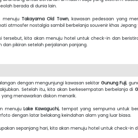
ah berada di dunia lain.
an menuju
Takayama Old Town
, kawasan pedesaan yang memp
mati atmosfer nostalgia sambil berbelanja souvenir khas Jepan
 tersebut, kita akan menuju hotel untuk check-in dan beristira
dan pikiran setelah perjalanan panjang.
ualangan dengan mengunjungi kawasan sekitar
Gunung Fuji
, gun
bkan. Setelah itu, kita akan berkesempatan berbelanja di
G
al yang menawarkan diskon menarik.
nan menuju
Lake Kawaguchi,
tempat yang sempurna untuk ber
erfoto dengan latar belakang keindahan alam yang luar biasa.
akan sepanjang hari, kita akan menuju hotel untuk check-in da