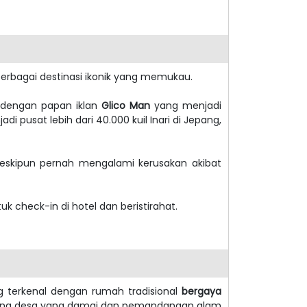
erbagai destinasi ikonik yang memukau.
l dengan papan iklan
Glico Man
yang menjadi
di pusat lebih dari 40.000 kuil Inari di Jepang,
Meskipun pernah mengalami kerusakan akibat
k check-in di hotel dan beristirahat.
 terkenal dengan rumah tradisional
bergaya
uasana desa yang damai dan pemandangan alam