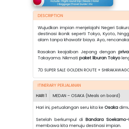
DESCRIPTION
Wujudkan impian menjelajahi Negeri Sak
destinasi ikonik seperti Tokyo, Kyoto, hi
alam tanpa khawatir biaya. Ayo, rencanak
Rasakan keajaiban Jepang dengan
priv
Takayama. Nikmati
paket liburan Tokyo
len
7D SUPER SALE GOLDEN ROUTE + SHIRAKAWAGO
ITINERARY PERJALANAN
HARI
1
MEDAN – OSAKA (Meals on board)
Hari ini, petualangan seru kita ke
Osaka
dimu
Setelah berkumpul di
Bandara Soekarno-
membawa kita menuju destinasi impian.