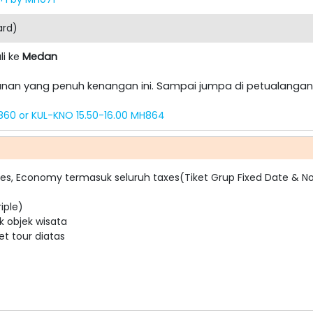
ard)
li ke
Medan
anan yang penuh kenangan ini. Sampai jumpa di petualangan 
60 or KUL-KNO 15.50-16.00 MH864
lines, Economy termasuk seluruh taxes(Tiket Grup Fixed Date & N
iple)
k objek wisata
t tour diatas