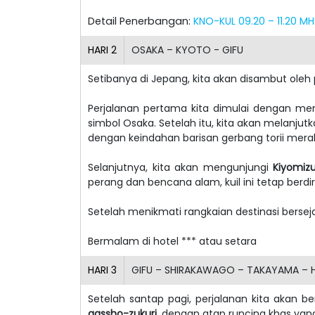
Detail Penerbangan:
KNO-KUL 09.20 – 11.20 MH
HARI
2
OSAKA – KYOTO - GIFU
Setibanya di Jepang, kita akan disambut ole
Perjalanan pertama kita dimulai dengan me
simbol Osaka. Setelah itu, kita akan melanju
dengan keindahan barisan gerbang torii me
Selanjutnya, kita akan mengunjungi
Kiyomiz
perang dan bencana alam, kuil ini tetap berdir
Setelah menikmati rangkaian destinasi berseja
Bermalam di hotel *** atau setara
HARI
3
GIFU – SHIRAKAWAGO – TAKAYAMA – H
Setelah santap pagi, perjalanan kita akan be
gassho-zukuri
, dengan atap runcing khas ya