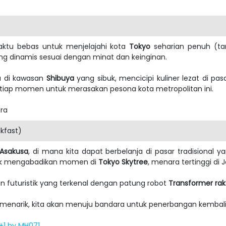
 waktu bebas untuk menjelajahi kota
Tokyo
seharian penuh (t
g dinamis sesuai dengan minat dan keinginan.
a di kawasan
Shibuya
yang sibuk, mencicipi kuliner lezat di pa
setiap momen untuk merasakan pesona kota metropolitan ini.
ara
kfast)
Asakusa
, di mana kita dapat berbelanja di pasar tradisional
ntuk mengabadikan momen di
Tokyo Skytree
, menara tertinggi d
an futuristik yang terkenal dengan patung robot
Transformer rak
enarik, kita akan menuju bandara untuk penerbangan kembali
)+1 by MH071