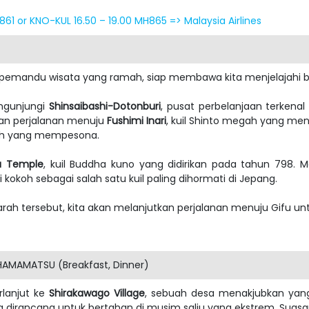
861 or KNO-KUL 16.50 – 19.00 MH865 => Malaysia Airlines
h pemandu wisata yang ramah, siap membawa kita menjelajahi b
ngunjungi
Shinsaibashi-Dotonburi
, pusat perbelanjaan terkena
tkan perjalanan menuju
Fushimi Inari
, kuil Shinto megah yang menja
rah yang mempesona.
u Temple
, kuil Buddha kuno yang didirikan pada tahun 798. 
i kokoh sebagai salah satu kuil paling dihormati di Jepang.
rah tersebut, kita akan melanjutkan perjalanan menuju Gifu untu
AMAMATSU (Breakfast, Dinner)
rlanjut ke
Shirakawago Village
, sebuah desa menakjubkan yang
ng dirancang untuk bertahan di musim salju yang ekstrem. S