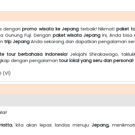
ura dengan
promo wisata ke Jepang
terbaik! Nikmati
paket t
ngga Gunung Fuji. Dengan
paket wisata Jepang
ini, Anda bisa
an
trip Jepang
Anda sekarang dan dapatkan pengalaman seru
ate tour berbahasa Indonesia
! Jelajahi Shirakawago, takl
gkap dengan pengalaman
tour lokal yang seru dan personal
!
 (V1)
lai!
Hatta
, kita akan lepas landas menuju
Jepang,
menikmat