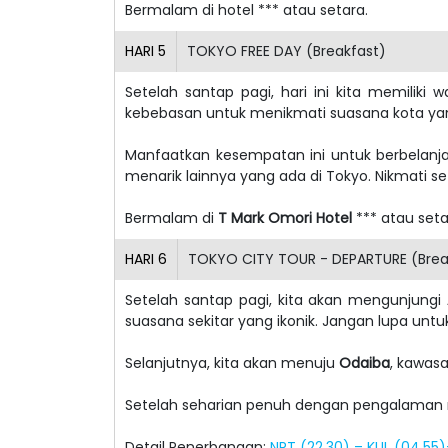
Bermalam di hotel *** atau setara.
HARI
5
TOKYO FREE DAY (Breakfast)
Setelah santap pagi, hari ini kita memiliki
kebebasan untuk menikmati suasana kota yan
Manfaatkan kesempatan ini untuk berbelanj
menarik lainnya yang ada di Tokyo. Nikmati 
Bermalam di
T Mark Omori Hotel
*** atau set
HARI
6
TOKYO CITY TOUR - DEPARTURE (Brea
Setelah santap pagi, kita akan mengunjungi
suasana sekitar yang ikonik. Jangan lupa u
Selanjutnya, kita akan menuju
Odaiba
, kawas
Setelah seharian penuh dengan pengalaman m
Detail Penerbangan:
NRT (22.30) – KUL (04.55