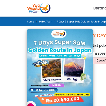
Beran
Home
Paket Tour
7 Days | Super Sale Golden Route In Ja
7 DAY
List pa
PERIODE
15 Agu'