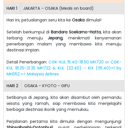
HARI
1
JAKARTA – OSAKA (Meals on board)
Hari ini, petualangan seru kita ke
Osaka
dimulai!
Setelah berkumpul di
Bandara Soekarno-Hatta
, kita akan
terbang menuju
Jepang
, menikmati kenyamanan
penerbangan malam yang membawa kita menuju
destinasi impian.
Detail Penerbangan:
CGK-KUL 15.40-18.50 MH720 or CGK-
KUL 18.25-21.35 MH722 & KUL (22.40) – KIX (05.40)+1 by
MH052 => Malaysia Airlines
HARI
2
OSAKA – KYOTO - GIFU
Setibanya di Jepang, kita akan disambut oleh pemandu
wisata yang ramah, siap membawa kita menjelajahi
berbagai destinasi ikonik yang memukau.
Perjalanan pertama kita dimulai dengan mengunjungi
Shinsaibashi-Dotonburi
, pusat perbelanjaan terkenal