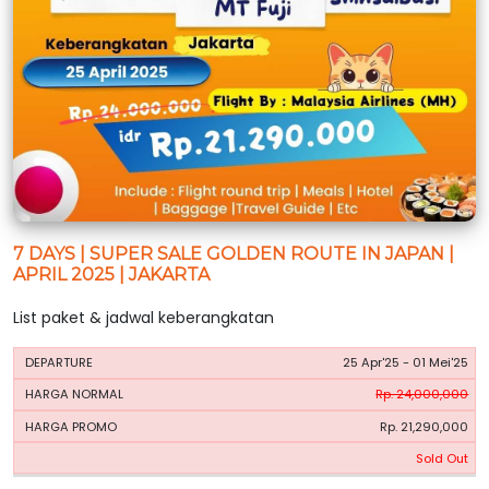
7 DAYS | SUPER SALE GOLDEN ROUTE IN JAPAN |
APRIL 2025 | JAKARTA
List paket & jadwal keberangkatan
HARGA
HARGA
25 Apr'25 - 01 Mei'25
PERIODE
BOOKING
NORMAL
PROMO
Rp. 24,000,000
Rp. 21,290,000
Sold Out