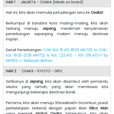
HARI
1
JAKARTA – OSAKA (Meals on board)
Hari ini, kita akan memulai petualangan seru ke
Osaka!
Berkumpul di bandara kota masing-masing, kita akan
terbang menuju
Jepang
, menikmati kenyamanan
penerbangan sepanjang malam menuju destinasi
impian.
Detail Penerbangan:
CGK-KUL 15.40-18.50 MH720 or CGK-
KUL 18.25-21.35 MH722 & KUL (22.40) – KIX (05.40)+1 by
MH052 => Malaysia Airlines
HARI
2
OSAKA – KYOTO - GIFU
Setibanya di
Jepang
, kita akan disambut oleh pemandu
wisata yang ramah, yang akan membawa kita
mengunjungi beberapa destinasi ikonik.
Pertama, kita akan menuju Shinsaibashi-Dotonburi, pusat
perbelanjaan terkenal dengan papan iklan
Glico Man
yang menjadi
simbol Osaka
. Selanjutnya, kita akan