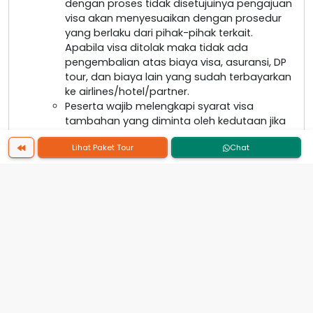
dengan proses tidak disetujuinya pengajuan
visa akan menyesuaikan dengan prosedur
yang berlaku dari pihak-pihak terkait.
Apabila visa ditolak maka tidak ada
pengembalian atas biaya visa, asuransi, DP
tour, dan biaya lain yang sudah terbayarkan
ke airlines/hotel/partner.
Peserta wajib melengkapi syarat visa
tambahan yang diminta oleh kedutaan jika
ada kekurangan, apabila peserta menolak
Lihat Paket Tour
Chat
melengkapi persyaratan yang diminta
karena alasan pribadi maka resiko akan
dikembalikan ke peserta
Apabila pembuatan visa tidak dilakukan
oleh PT. Viva Wisata, maka PT. Viva Wisata
tidak dapat memberikan dokumen
pendukung terkait dengan pengajuan
proses visa tersebut.
IMIGRASI
Imigrasi negara yang dikunjungi memiliki hak