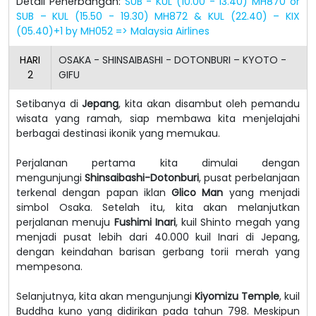
Detail Penerbangan:
SUB - KUL (10.00 - 13.40) MH870 or
SUB – KUL (15.50 - 19.30) MH872 & KUL (22.40) – KIX
(05.40)+1 by MH052 => Malaysia Airlines
HARI
OSAKA - SHINSAIBASHI - DOTONBURI – KYOTO -
2
GIFU
Setibanya di
Jepang
, kita akan disambut oleh pemandu
wisata yang ramah, siap membawa kita menjelajahi
berbagai destinasi ikonik yang memukau.
Perjalanan pertama kita dimulai dengan
mengunjungi
Shinsaibashi-Dotonburi
, pusat perbelanjaan
terkenal dengan papan iklan
Glico Man
yang menjadi
simbol Osaka. Setelah itu, kita akan melanjutkan
perjalanan menuju
Fushimi Inari
, kuil Shinto megah yang
menjadi pusat lebih dari 40.000 kuil Inari di Jepang,
dengan keindahan barisan gerbang torii merah yang
mempesona.
Selanjutnya, kita akan mengunjungi
Kiyomizu Temple
, kuil
Buddha kuno yang didirikan pada tahun 798. Meskipun