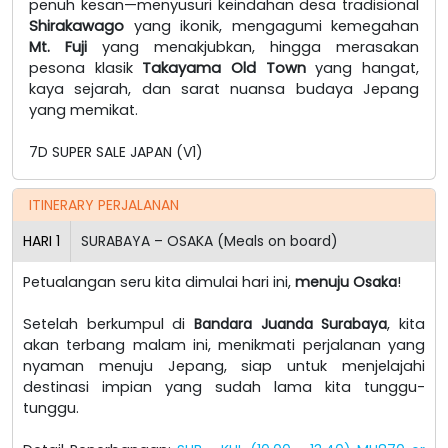
penuh kesan—menyusuri keindahan desa tradisional
Shirakawago
yang ikonik, mengagumi kemegahan
Mt. Fuji
yang menakjubkan, hingga merasakan
pesona klasik
Takayama Old Town
yang hangat,
kaya sejarah, dan sarat nuansa budaya Jepang
yang memikat.
7D SUPER SALE JAPAN (V1)
ITINERARY PERJALANAN
HARI
1
SURABAYA – OSAKA (Meals on board)
Petualangan seru kita dimulai hari ini,
menuju Osaka
!
Setelah berkumpul di
Bandara Juanda Surabaya
, kita
akan terbang malam ini, menikmati perjalanan yang
nyaman menuju Jepang, siap untuk menjelajahi
destinasi impian yang sudah lama kita tunggu-
tunggu.