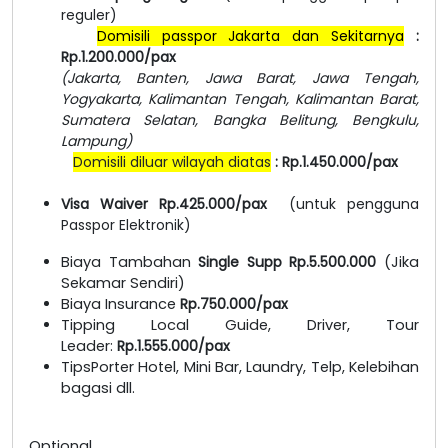
reguler)
Domisili passpor Jakarta dan Sekitarnya
:
Rp.1.200.000/pax
(Jakarta, Banten, Jawa Barat, Jawa Tengah,
Yogyakarta, Kalimantan Tengah, Kalimantan Barat,
Sumatera Selatan, Bangka Belitung, Bengkulu,
Lampung)
Domisili diluar wilayah diatas
: Rp.1.450.000/pax
Visa Waiver Rp.425.000/pax
(untuk pengguna
Passpor Elektronik)
Biaya Tambahan
Single Supp Rp.5.500.000
(Jika
Sekamar Sendiri)
Biaya Insurance
Rp.750.000/pax
Tipping Local Guide, Driver, Tour
Leader:
Rp.1.555.000/pax
TipsPorter Hotel, Mini Bar, Laundry, Telp, Kelebihan
bagasi dll.
Optional