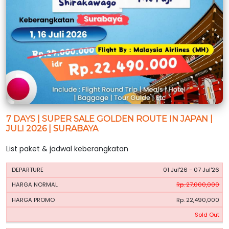
7 DAYS | SUPER SALE GOLDEN ROUTE IN JAPAN |
JULI 2026 | SURABAYA
List paket & jadwal keberangkatan
HARGA
HARGA
01 Jul'26 - 07 Jul'26
PERIODE
BOOKING
NORMAL
PROMO
Rp. 27,000,000
Rp. 22,490,000
Sold Out