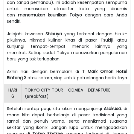
dan tanpa pemandu). Ini adalah kesempatan sempurna
untuk merasakan atmosfer kota yang dinamis
dan
menemukan keunikan Tokyo
dengan cara Anda
sendiri.
Jelajahi kawasan
Shibuya
yang terkenal dengan hiruk-
pikuknya, nikmati kuliner khas di pasar Tsukiji, atau
kunjungi tempat-tempat menarik lainnya yang
memikat. Setiap sudut Tokyo menawarkan pengalaman
baru yang tak terlupakan.
Akhiri hari dengan bermalam di
T Mark Omori Hotel
Bintang 3
atau setara, siap untuk petualangan berikutnya
HARI
TOKYO CITY TOUR - ODAIBA - DEPARTURE
6
(Breakfast)
Setelah santap pagi, kita akan mengunjungi
Asakusa
, di
mana kita dapat berbelanja di pasar tradisional yang
ramai dan penuh warna, serta menikmati suasana
sekitar yang ikonik. Jangan lupa untuk mengabadikan
momen di
Tokyo Skytree
, menara tertinggi di Jepang