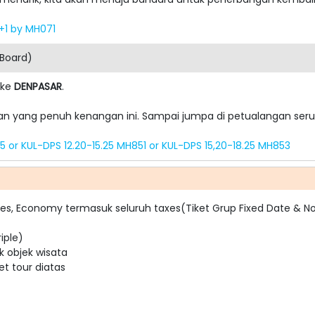
)+1 by MH071
 Board)
 ke
DENPASAR
.
an yang penuh kenangan ini. Sampai jumpa di petualangan seru
5 or KUL-DPS 12.20-15.25 MH851 or KUL-DPS 15,20-18.25 MH853
lines, Economy termasuk seluruh taxes(Tiket Grup Fixed Date & N
iple)
k objek wisata
t tour diatas