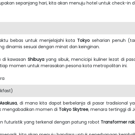
akan sepanjang hari, kita akan menuju hotel untuk check-in da
 waktu bebas untuk menjelajahi kota
Tokyo
seharian penuh (t
g dinamis sesuai dengan minat dan keinginan.
a di kawasan
Shibuya
yang sibuk, mencicipi kuliner lezat di pa
setiap momen untuk merasakan pesona kota metropolitan ini.
ara
kfast)
Asakusa
, di mana kita dapat berbelanja di pasar tradisional
ntuk mengabadikan momen di
Tokyo Skytree
, menara tertinggi d
an futuristik yang terkenal dengan patung robot
Transformer rak
enarik, kita akan menuju bandara untuk penerbangan kembali