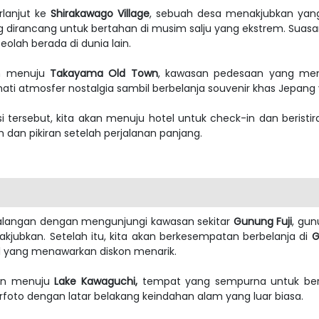
rlanjut ke
Shirakawago Village
, sebuah desa menakjubkan yang
ng dirancang untuk bertahan di musim salju yang ekstrem. S
ah berada di dunia lain.
an menuju
Takayama Old Town
, kawasan pedesaan yang memp
mati atmosfer nostalgia sambil berbelanja souvenir khas Jepan
 tersebut, kita akan menuju hotel untuk check-in dan beristira
dan pikiran setelah perjalanan panjang.
ualangan dengan mengunjungi kawasan sekitar
Gunung Fuji
, gun
bkan. Setelah itu, kita akan berkesempatan berbelanja di
G
al yang menawarkan diskon menarik.
nan menuju
Lake Kawaguchi,
tempat yang sempurna untuk ber
erfoto dengan latar belakang keindahan alam yang luar biasa.