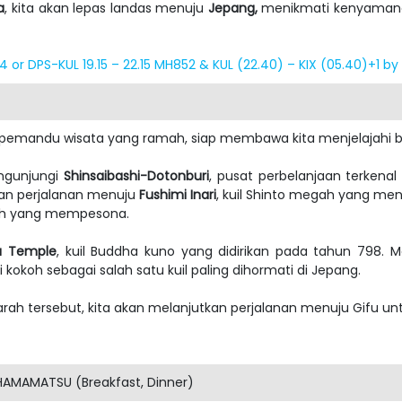
a
, kita akan lepas landas menuju
Jepang,
menikmati kenyaman
14 or DPS-KUL 19.15 – 22.15 MH852 & KUL (22.40) – KIX (05.40)+1 by
h pemandu wisata yang ramah, siap membawa kita menjelajahi b
ngunjungi
Shinsaibashi-Dotonburi
, pusat perbelanjaan terkena
tkan perjalanan menuju
Fushimi Inari
, kuil Shinto megah yang menja
rah yang mempesona.
u Temple
, kuil Buddha kuno yang didirikan pada tahun 798. 
i kokoh sebagai salah satu kuil paling dihormati di Jepang.
rah tersebut, kita akan melanjutkan perjalanan menuju Gifu untu
AMAMATSU (Breakfast, Dinner)