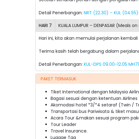
Detail Penerbangan:
NRT (22.30) – KUL (04.55
HARI
7
KUALA LUMPUR – DENPASAR (Meals on
Hari ini, kita akan memulai perjalanan kembali
Terima kasih telah bergabung dalam perjalan
Detail Penerbangan:
KUL-DPS 09.00-12.05 MH71
PAKET TERMASUK
Tiket International dengan Malaysia Air
Bagasi sesuai dengan ketentuan Airlines
Akomodasi hotel *3/*4 setaraf (Twin / Tr
Transportasi bus Pariwisata & tiket masu
Acara Tour &makan sesuai program pake
Tour Leader
Travel Insurance.
Lugage Tag