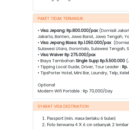
PAKET TIDAK TERMASUK
•
Visa Jepang: Rp.800.000/pax
(Domisili Jakar
Jakarta, Banten, Jawa Barat, Jawa Tengah, Y
•
Visa Jepang Biasa: Rp.1.050.000/pax
(Domisil
Sulawesi Utara, Gorontalo, Sulawesi Tengah, S
•
Visa Waiver Rp 275.000/pax
• Biaya Tambahan
Single Supp Rp.5.500.000
(
• Tipping Local Guide, Driver, Tour Leader :
Rp.
• TipsPorter Hotel, Mini Bar, Laundry, Telp, Kele
Optional
Modem Wifi Portable : Rp 70,000/Day
SYARAT VISA DESTINATION
Passport (min. masa berlaku 6 bulan)
Foto berwarna 4 X 6 cm sebanyak 2 lembar ba