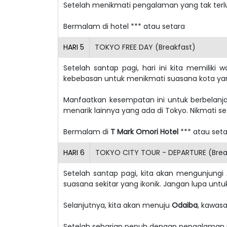
Setelah menikmati pengalaman yang tak terlup
Bermalam di hotel *** atau setara
HARI
5
TOKYO FREE DAY (Breakfast)
Setelah santap pagi, hari ini kita memiliki
kebebasan untuk menikmati suasana kota yan
Manfaatkan kesempatan ini untuk berbelanj
menarik lainnya yang ada di Tokyo. Nikmati 
Bermalam di
T Mark Omori Hotel
*** atau set
HARI
6
TOKYO CITY TOUR - DEPARTURE (Brea
Setelah santap pagi, kita akan mengunjungi
suasana sekitar yang ikonik. Jangan lupa u
Selanjutnya, kita akan menuju
Odaiba
, kawas
Setelah seharian penuh dengan pengalaman m