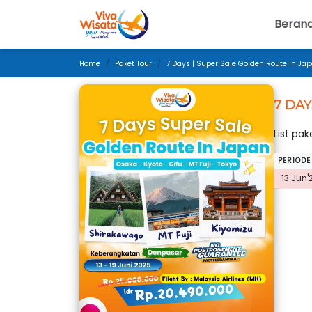
Beran
Home
Paket Tour
7 Days | Super Sale Golden Route In Ja
7 DAY
List pa
PERIODE
13 Jun'