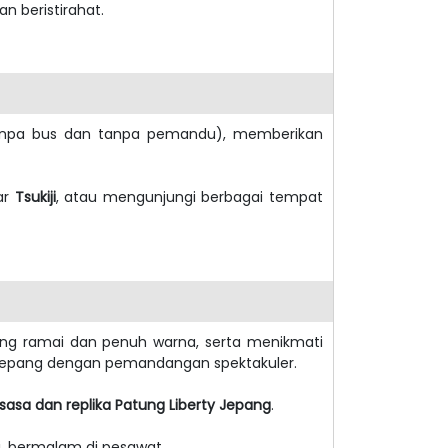
n beristirahat.
anpa bus dan tanpa pemandu), memberikan
sar
Tsukiji
, atau mengunjungi berbagai tempat
 yang ramai dan penuh warna, serta menikmati
i Jepang dengan pemandangan spektakuler.
sasa dan replika Patung Liberty Jepang
.
, bermalam di pesawat.