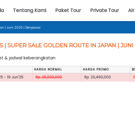
da
Tentang Kami
Paket Tour
Private Tour
Air
pan | Juni 2025 | Denpasar
S | SUPER SALE GOLDEN ROUTE IN JAPAN | JUNI
ket & jadwal keberangkatan
HARGA NORMAL
HARGA PROMO
B
25 - 19 Jun'25
Rp. 25,000,000
Rp. 20,490,000