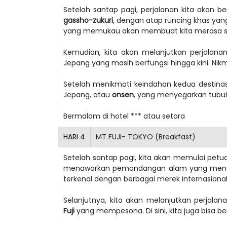
Setelah santap pagi, perjalanan kita akan be
gassho-zukuri
, dengan atap runcing khas ya
yang memukau akan membuat kita merasa seol
Kemudian, kita akan melanjutkan perjalan
Jepang yang masih berfungsi hingga kini. Nik
Setelah menikmati keindahan kedua destinasi
Jepang, atau
onsen
, yang menyegarkan tubuh 
Bermalam di hotel *** atau setara
HARI
4
MT FUJI- TOKYO (Breakfast)
Setelah santap pagi, kita akan memulai pet
menawarkan pemandangan alam yang menakju
terkenal dengan berbagai merek internasion
Selanjutnya, kita akan melanjutkan perjala
Fuji
yang mempesona. Di sini, kita juga bisa b