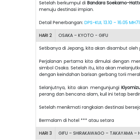
Setelah berkumpul di
Bandara Soekarno-Hatt
menuju destinasi impian.
Detail Penerbangan:
DPS-KUL 13.10 – 16.05 MH7
HARI
2
OSAKA – KYOTO - GIFU
Setibanya di Jepang, kita akan disambut ole
Perjalanan pertama kita dimulai dengan me
simbol Osaka. Setelah itu, kita akan melanju
dengan keindahan barisan gerbang torii me
Selanjutnya, kita akan mengunjungi
Kiyomiz
perang dan bencana alam, kuil ini tetap berdir
Setelah menikmati rangkaian destinasi berseja
Bermalam di hotel *** atau setara
HARI
3
GIFU – SHIRAKAWAGO – TAKAYAMA – H