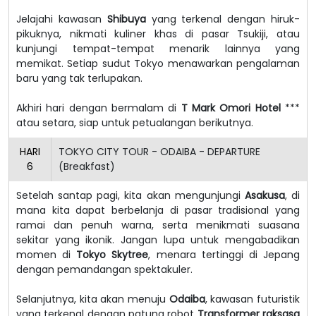
Jelajahi kawasan
Shibuya
yang terkenal dengan hiruk-
pikuknya, nikmati kuliner khas di pasar Tsukiji, atau
kunjungi tempat-tempat menarik lainnya yang
memikat. Setiap sudut Tokyo menawarkan pengalaman
baru yang tak terlupakan.
Akhiri hari dengan bermalam di
T Mark Omori Hotel
***
atau setara, siap untuk petualangan berikutnya.
HARI
TOKYO CITY TOUR - ODAIBA - DEPARTURE
6
(Breakfast)
Setelah santap pagi, kita akan mengunjungi
Asakusa
, di
mana kita dapat berbelanja di pasar tradisional yang
ramai dan penuh warna, serta menikmati suasana
sekitar yang ikonik. Jangan lupa untuk mengabadikan
momen di
Tokyo Skytree
, menara tertinggi di Jepang
dengan pemandangan spektakuler.
Selanjutnya, kita akan menuju
Odaiba
, kawasan futuristik
yang terkenal dengan patung robot
Transformer raksasa