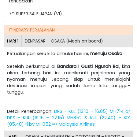
terlupakan.
7D SUPER SALE JAPAN (V1)
ITINERARY PERJALANAN
HARI
1
DENPASAR – OSAKA (Meals on board)
Petualangan seru kita dimulai hari ini,
menuju Osaka
!
Setelah berkumpul di
Bandara I Gusti Ngurah Rai
, kita
akan terbang hari ini, menikmati perjalanan yang
nyaman menuju Jepang, siap untuk menjelajahi
destinasi impian yang sudah lama kita tunggu-
tunggu.
Detail Penerbangan:
DPS - KUL (13.10 – 16.05) MH714 or
DPS - KUL (19.15 – 22.15) MH852 & KUL (22.40) – KIX
(05.40)+1 by MH052 => Malaysia Airlines
HARI
OSAKA - SHINSAIBASHI - DOTONBURI – KYOTO -