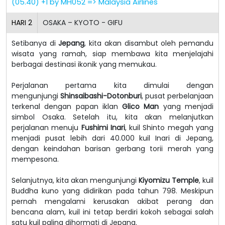
(05.40) +1 by MH052 => Malaysia Airlines
HARI
2
OSAKA – KYOTO - GIFU
Setibanya di
Jepang
, kita akan disambut oleh pemandu
wisata yang ramah, siap membawa kita menjelajahi
berbagai destinasi ikonik yang memukau.
Perjalanan pertama kita dimulai dengan
mengunjungi
Shinsaibashi-Dotonburi
, pusat perbelanjaan
terkenal dengan papan iklan
Glico Man
yang menjadi
simbol Osaka. Setelah itu, kita akan melanjutkan
perjalanan menuju
Fushimi Inari
, kuil Shinto megah yang
menjadi pusat lebih dari 40.000 kuil Inari di Jepang,
dengan keindahan barisan gerbang torii merah yang
mempesona.
Selanjutnya, kita akan mengunjungi
Kiyomizu Temple
, kuil
Buddha kuno yang didirikan pada tahun 798. Meskipun
pernah mengalami kerusakan akibat perang dan
bencana alam, kuil ini tetap berdiri kokoh sebagai salah
satu kuil paling dihormati di Jepang.