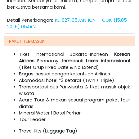
Incheon. Setibanya di Jakarta, sampai jumpa di tour
berikutnya bersama kami.
Detail Penerbangan:
KE 627 05JAN ICN - CGK (15.05 –
20.15) 05JAN
PAKET TERMASUK
Tiket International Jakarta-Incheon
Korean
Airlines
Economy
termasuk taxes internasional
(Tiket Grup Fixed Date & No Extend)
Bagasi sesuai dengan ketentuan Airlines
Akomodasi hotel *3 setaraf (Twin / Triple)
Transportasi bus Pariwisata & tiket masuk objek
wisata
Acara Tour & makan sesuai program paket tour
diatas
Mineral Water 1 Botol Perhari
Tour Leader
Travel Kits (Luggage Tag)