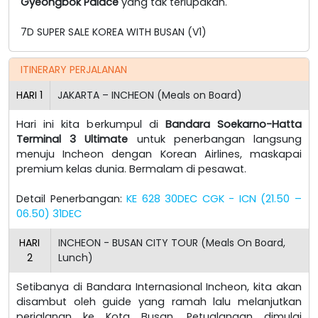
Gyeongbok Palace
yang tak terlupakan.
7D SUPER SALE KOREA WITH BUSAN (V1)
ITINERARY PERJALANAN
HARI
1
JAKARTA – INCHEON (Meals on Board)
Hari ini kita berkumpul di
Bandara Soekarno-Hatta
Terminal 3 Ultimate
untuk penerbangan langsung
menuju Incheon dengan Korean Airlines, maskapai
premium kelas dunia. Bermalam di pesawat.
Detail Penerbangan:
KE 628 30DEC CGK - ICN (21.50 –
06.50) 31DEC
HARI
INCHEON - BUSAN CITY TOUR (Meals On Board,
2
Lunch)
Setibanya di Bandara Internasional Incheon, kita akan
disambut oleh guide yang ramah lalu melanjutkan
perjalanan ke Kota Busan. Petualangan dimulai