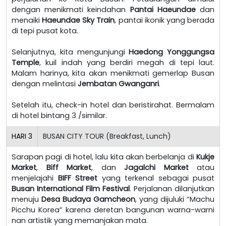
dengan menikmati keindahan
Pantai Haeundae
dan
menaiki
Haeundae Sky Train
, pantai ikonik yang berada
di tepi pusat kota.
Selanjutnya, kita mengunjungi
Haedong Yonggungsa
Temple
, kuil indah yang berdiri megah di tepi laut.
Malam harinya, kita akan menikmati gemerlap Busan
dengan melintasi
Jembatan Gwanganri
.
Setelah itu, check-in hotel dan beristirahat. Bermalam
di hotel bintang 3 /similar.
HARI
3
BUSAN CITY TOUR (Breakfast, Lunch)
Sarapan pagi di hotel, lalu kita akan berbelanja di
Kukje
Market
,
Biff Market
, dan
Jagalchi Market
atau
menjelajahi
BIFF Street
yang terkenal sebagai pusat
Busan International Film Festival
. Perjalanan dilanjutkan
menuju
Desa Budaya Gamcheon
, yang dijuluki “Machu
Picchu Korea” karena deretan bangunan warna-warni
nan artistik yang memanjakan mata.