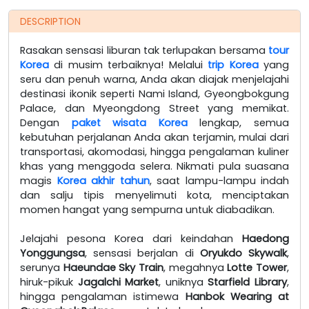
DESCRIPTION
Rasakan sensasi liburan tak terlupakan bersama
tour
Korea
di musim terbaiknya! Melalui
trip Korea
yang
seru dan penuh warna, Anda akan diajak menjelajahi
destinasi ikonik seperti Nami Island, Gyeongbokgung
Palace, dan Myeongdong Street yang memikat.
Dengan
paket wisata Korea
lengkap, semua
kebutuhan perjalanan Anda akan terjamin, mulai dari
transportasi, akomodasi, hingga pengalaman kuliner
khas yang menggoda selera. Nikmati pula suasana
magis
Korea akhir tahun
, saat lampu-lampu indah
dan salju tipis menyelimuti kota, menciptakan
momen hangat yang sempurna untuk diabadikan.
Jelajahi pesona Korea dari keindahan
Haedong
Yonggungsa
, sensasi berjalan di
Oryukdo Skywalk
,
serunya
Haeundae Sky Train
, megahnya
Lotte Tower
,
hiruk-pikuk
Jagalchi Market
, uniknya
Starfield Library
,
hingga pengalaman istimewa
Hanbok Wearing at