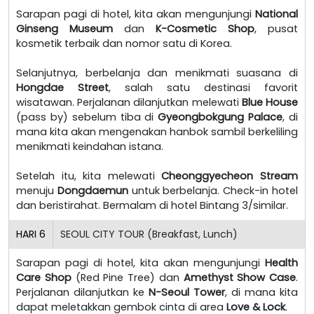
Sarapan pagi di hotel, kita akan mengunjungi
National
Ginseng Museum
dan
K-Cosmetic Shop
, pusat
kosmetik terbaik dan nomor satu di Korea.
Selanjutnya, berbelanja dan menikmati suasana di
Hongdae Street
, salah satu destinasi favorit
wisatawan. Perjalanan dilanjutkan melewati
Blue House
(pass by) sebelum tiba di
Gyeongbokgung Palace
, di
mana kita akan mengenakan hanbok sambil berkeliling
menikmati keindahan istana.
Setelah itu, kita melewati
Cheonggyecheon Stream
menuju
Dongdaemun
untuk berbelanja. Check-in hotel
dan beristirahat. Bermalam di hotel Bintang 3/similar.
HARI
6
SEOUL CITY TOUR (Breakfast, Lunch)
Sarapan pagi di hotel, kita akan mengunjungi
Health
Care Shop
(Red Pine Tree) dan
Amethyst Show Case
.
Perjalanan dilanjutkan ke
N-Seoul Tower
, di mana kita
dapat meletakkan gembok cinta di area
Love & Lock
.