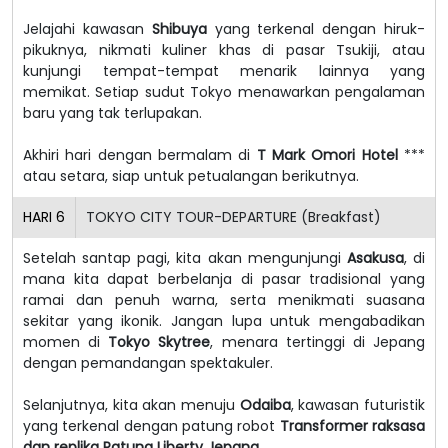
Jelajahi kawasan
Shibuya
yang terkenal dengan hiruk-
pikuknya, nikmati kuliner khas di pasar Tsukiji, atau
kunjungi tempat-tempat menarik lainnya yang
memikat. Setiap sudut Tokyo menawarkan pengalaman
baru yang tak terlupakan.
Akhiri hari dengan bermalam di
T Mark Omori Hotel
***
atau setara, siap untuk petualangan berikutnya.
HARI
6
TOKYO CITY TOUR-DEPARTURE (Breakfast)
Setelah santap pagi, kita akan mengunjungi
Asakusa
, di
mana kita dapat berbelanja di pasar tradisional yang
ramai dan penuh warna, serta menikmati suasana
sekitar yang ikonik. Jangan lupa untuk mengabadikan
momen di
Tokyo Skytree
, menara tertinggi di Jepang
dengan pemandangan spektakuler.
Selanjutnya, kita akan menuju
Odaiba
, kawasan futuristik
yang terkenal dengan patung robot
Transformer raksasa
dan replika Patung Liberty Jepang
.