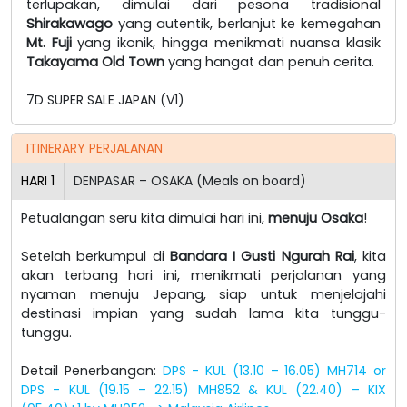
terlupakan, dimulai dari pesona tradisional
Shirakawago
yang autentik, berlanjut ke kemegahan
Mt. Fuji
yang ikonik, hingga menikmati nuansa klasik
Takayama Old Town
yang hangat dan penuh cerita.
7D SUPER SALE JAPAN (V1)
ITINERARY PERJALANAN
HARI
1
DENPASAR – OSAKA (Meals on board)
Petualangan seru kita dimulai hari ini,
menuju Osaka
!
Setelah berkumpul di
Bandara I Gusti Ngurah Rai
, kita
akan terbang hari ini, menikmati perjalanan yang
nyaman menuju Jepang, siap untuk menjelajahi
destinasi impian yang sudah lama kita tunggu-
tunggu.
Detail Penerbangan:
DPS - KUL (13.10 – 16.05) MH714 or
DPS - KUL (19.15 – 22.15) MH852 & KUL (22.40) – KIX