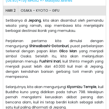
(05.40)+1 by MH052 => Malaysia Airlines
HARI
2
OSAKA – KYOTO - GIFU
Setibanya di
Jepang
, kita akan disambut oleh pemandu
wisata yang ramah, siap membawa kita menjelajahi
berbagai destinasi ikonik yang memukau.
Perjalanan pertama kita dimulai dengan
mengunjungi
Shinsaibashi-Dotonburi
, pusat perbelanjaan
terkenal dengan papan iklan
Glico Man
yang menjadi
simbol Osaka. Setelah itu, kita akan melanjutkan
perjalanan menuju
Fushimi Inari
, kuil Shinto megah yang
menjadi pusat lebih dari 40.000 kuil Inari di Jepang,
dengan keindahan barisan gerbang torii merah yang
mempesona.
Selanjutnya, kita akan mengunjungi
Kiyomizu Temple
, kuil
Buddha kuno yang didirikan pada tahun 798. Meskipun
pernah mengalami kerusakan akibat perang dan
bencana alam, kuil ini tetap berdiri kokoh sebagai salah
satu kuil paling dihormati di Jepang.