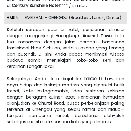
di
Century Sunshine Hotel
**** / similar.
HARI
5
EMEISHAN - CHENGDU (Breakfast, Lunch, Dinner)
Setelah sarapan pagi di hotel, perjalanan dimulai
dengan mengunjungi
Huanglongxi Ancient Town
, kota
tua menawan dengan jalan berbatu, bangunan
tradisional khas Sichuan, serta suasana yang tenang
dan autentik. Di sini Anda dapat menikmati wisata
budaya sambil menjelajahi toko-toko seni dan
kerajinan tangan lokal.
Selanjutnya, Anda akan diajak ke
Taikoo Li
, kawasan
gaya hidup dan belanja modern yang dipenuhi butik
trendi, kafe Instagramable, dan restoran kekinian
dengan beragam kuliner lezat. Perjalanan kemudian
dilanjutkan ke
Chunxi Road
, pusat perbelanjaan paling
terkenal di Chengdu yang selalu ramai dan hidup—
tempat sempurna untuk berbelanja oleh-oleh
sekaligus menikmati suasana kota yang dinamis.