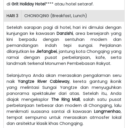
di
Grit Holiday Hotel
**** atau hotel setaraf.
HARI
3
CHONGQING (Breakfast, Lunch)
Setelah sarapan pagi di hotel, hari ini dimulai dengan
kunjungan ke kawasan
Danzishi
, area bersejarah yang
kini berpadu dengan sentuhan modern dan
pemandangan indah tepi sungai. Perjalanan
dilanjutkan ke
Jiefangbei
, jantung kota Chongqing yang
ramai dengan pusat perbelanjaan, kafe, serta
landmark terkenal Monumen Pembebasan Rakyat.
Selanjutnya Anda akan merasakan pengalaman seru
naik
Yangtze River Cableway
, kereta gantung ikonik
yang melintasi Sungai Yangtze dan menyuguhkan
panorama spektakuler dari atas. Setelah itu, Anda
diajak mengeksplor
The Ring Mall
, salah satu pusat
perbelanjaan terbesar dan modern di Chongqing, lalu
menikmati suasana santai di kawasan
Longmenhao
,
tempat sempurna untuk merasakan atmosfer lokal
dan arsitektur klasik khas Chongqing.