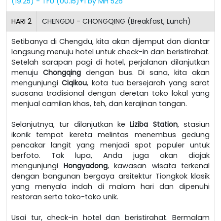
(19.25) - TFU (00.15)+1 by MH 526
HARI
2
CHENGDU - CHONGQING (Breakfast, Lunch)
Setibanya di Chengdu, kita akan dijemput dan diantar
langsung menuju hotel untuk check-in dan beristirahat.
Setelah sarapan pagi di hotel, perjalanan dilanjutkan
menuju
Chongqing
dengan bus. Di sana, kita akan
mengunjungi
Ciqikou
, kota tua bersejarah yang sarat
suasana tradisional dengan deretan toko lokal yang
menjual camilan khas, teh, dan kerajinan tangan.
Selanjutnya, tur dilanjutkan ke
Liziba Station
, stasiun
ikonik tempat kereta melintas menembus gedung
pencakar langit yang menjadi spot populer untuk
berfoto. Tak lupa, Anda juga akan diajak
mengunjungi
Hongyadong
, kawasan wisata terkenal
dengan bangunan bergaya arsitektur Tiongkok klasik
yang menyala indah di malam hari dan dipenuhi
restoran serta toko-toko unik.
Usai tur, check-in hotel dan beristirahat. Bermalam