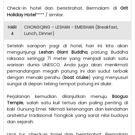
Check-in hotel dan beristirahat. Bermalam di
Grit
Holiday Hotel
**** / similar.
HARI
CHONGQING – LESHAN - EMEISHAN (Breakfast,
4
Lunch, Dinner)
Setelah sarapan pagi di hotel, hari ini kita akan
mengunjungi
Leshan Giant Buddha
, patung Buddha
raksasa setinggi 71 meter yang menjadi salah satu
warisan dunia UNESCO. Anda juga akan menikmati
pemandangan megah patung ini dari sudut terbaik
dengan menaiki perahu (
boat cruise
) yang menyusuri
sungai di depan tebing tempat patung ini diukir.
Perjalanan kemudian dilanjutkan menuju
Baoguo
Temple
, salah satu kuil tertua dan paling penting di
kaki Gunung Emei. Nikmati ketenangan dan keindahan
arsitektur tradisional Tiongkok yang sarat nilai budaya
dan sejarah.
Usai tur, check-in hotel dan beristirahat. Bermalam