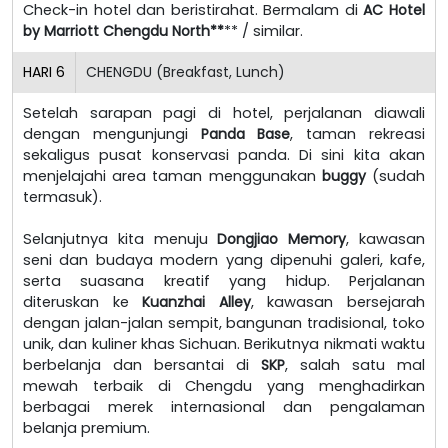
Check-in hotel dan beristirahat. Bermalam di
AC Hotel
by Marriott Chengdu North**
** / similar.
HARI
6
CHENGDU (Breakfast, Lunch)
Setelah sarapan pagi di hotel, perjalanan diawali
dengan mengunjungi
Panda Base
, taman rekreasi
sekaligus pusat konservasi panda. Di sini kita akan
menjelajahi area taman menggunakan
buggy
(sudah
termasuk).
Selanjutnya kita menuju
Dongjiao Memory
, kawasan
seni dan budaya modern yang dipenuhi galeri, kafe,
serta suasana kreatif yang hidup. Perjalanan
diteruskan ke
Kuanzhai Alley
, kawasan bersejarah
dengan jalan-jalan sempit, bangunan tradisional, toko
unik, dan kuliner khas Sichuan. Berikutnya nikmati waktu
berbelanja dan bersantai di
SKP
, salah satu mal
mewah terbaik di Chengdu yang menghadirkan
berbagai merek internasional dan pengalaman
belanja premium.