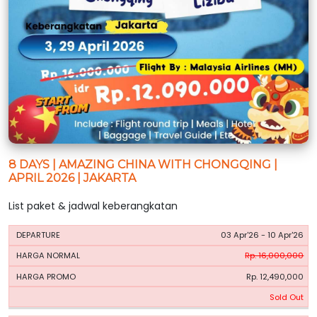
8 DAYS | AMAZING CHINA WITH CHONGQING |
APRIL 2026 | JAKARTA
List paket & jadwal keberangkatan
HARGA
HARGA
03 Apr'26 - 10 Apr'26
PERIODE
BOOKING
NORMAL
PROMO
Rp. 16,000,000
Rp. 12,490,000
Sold Out