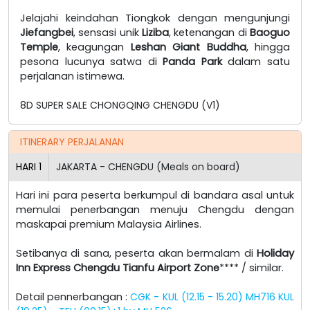
Jelajahi keindahan Tiongkok dengan mengunjungi
Jiefangbei
, sensasi unik
Liziba
, ketenangan di
Baoguo
Temple
, keagungan
Leshan Giant Buddha
, hingga
pesona lucunya satwa di
Panda Park
dalam satu
perjalanan istimewa.
8D SUPER SALE CHONGQING CHENGDU (V1)
ITINERARY PERJALANAN
HARI
1
JAKARTA - CHENGDU (Meals on board)
Hari ini para peserta berkumpul di bandara asal untuk
memulai penerbangan menuju Chengdu dengan
maskapai premium Malaysia Airlines.
Setibanya di sana, peserta akan bermalam di
Holiday
Inn Express Chengdu Tianfu Airport Zone
**** / similar.
Detail pennerbangan :
CGK - KUL (12.15 - 15.20) MH716 KUL