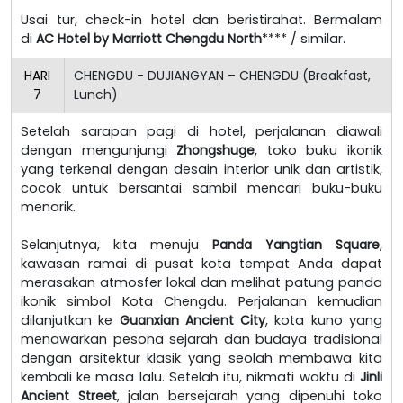
Usai tur, check-in hotel dan beristirahat. Bermalam
di
AC Hotel by Marriott Chengdu North
**** / similar.
HARI
CHENGDU - DUJIANGYAN – CHENGDU (Breakfast,
7
Lunch)
Setelah sarapan pagi di hotel, perjalanan diawali
dengan mengunjungi
Zhongshuge
, toko buku ikonik
yang terkenal dengan desain interior unik dan artistik,
cocok untuk bersantai sambil mencari buku-buku
menarik.
Selanjutnya, kita menuju
Panda Yangtian Square
,
kawasan ramai di pusat kota tempat Anda dapat
merasakan atmosfer lokal dan melihat patung panda
ikonik simbol Kota Chengdu. Perjalanan kemudian
dilanjutkan ke
Guanxian Ancient City
, kota kuno yang
menawarkan pesona sejarah dan budaya tradisional
dengan arsitektur klasik yang seolah membawa kita
kembali ke masa lalu. Setelah itu, nikmati waktu di
Jinli
Ancient Street
, jalan bersejarah yang dipenuhi toko