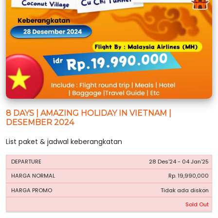
8 DAYS | AMAZING HOLIDAY IN VIETNAM |
DESEMBER 2024
List paket & jadwal keberangkatan
HARGA
HARGA
28 Des'24 - 04 Jan'25
PERIODE
BOOKING
NORMAL
PROMO
Rp. 19,990,000
Tidak ada diskon
Sold Out