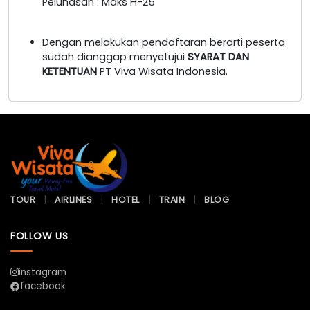
Pelunasan : Maks H-25
Dengan melakukan pendaftaran berarti peserta
sudah dianggap menyetujui
SYARAT DAN
KETENTUAN
PT Viva Wisata Indonesia.
TOUR
AIRLINES
HOTEL
TRAIN
BLOG
FOLLOW US
instagram
facebook