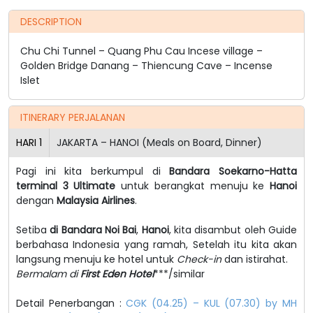
DESCRIPTION
Chu Chi Tunnel – Quang Phu Cau Incese village –
Golden Bridge Danang – Thiencung Cave – Incense
Islet
ITINERARY PERJALANAN
HARI
1
JAKARTA – HANOI (Meals on Board, Dinner)
Pagi ini kita berkumpul di
Bandara Soekarno-Hatta
terminal 3 Ultimate
untuk berangkat menuju ke
Hanoi
dengan
Malaysia Airlines
.
Setiba
di Bandara Noi Bai
,
Hanoi
, kita disambut oleh Guide
berbahasa Indonesia yang ramah, Setelah itu kita akan
langsung menuju ke hotel untuk
Check-in
dan istirahat.
Bermalam di
First Eden Hotel
***/similar
Detail Penerbangan :
CGK (04.25) – KUL (07.30) by MH