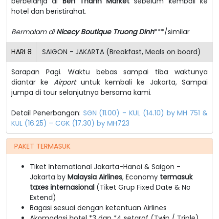
berbelanja di
Ben Thanh Market
sebelum kembali ke
hotel dan beristirahat.
Bermalam di
Nicecy Boutique Truong Dinh
***/similar
HARI
8
SAIGON - JAKARTA (Breakfast, Meals on board)
Sarapan Pagi. Waktu bebas sampai tiba waktunya
diantar ke
Airport
untuk kembali ke Jakarta, Sampai
jumpa di tour selanjutnya bersama kami.
Detail Penerbangan:
SGN (11.00) – KUL (14.10) by MH 751 &
KUL (16.25) – CGK (17.30) by MH723
PAKET TERMASUK
Tiket International Jakarta-Hanoi & Saigon -
Jakarta by
Malaysia Airlines
, Economy
termasuk
taxes internasional
(Tiket Grup Fixed Date & No
Extend)
Bagasi sesuai dengan ketentuan Airlines
Akomodasi hotel *3 dan *4 setaraf (Twin / Triple)