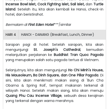
Incense Bowl Islet, Cock Fighting Islet, Sail Islet,
dan
Turtle
Island
. Setelah itu, kita akan kembali ke Hanoi, check-in
hotel, dan beristirahat.
Bermalam di
First Eden Hotel
***/similar
HARI
4
HANOI - DANANG (Breakfast, Lunch, Dinner)
Sarapan pagi di hotel. Setelah sarapan, kita akan
mengunjungi
St. Joseph's Cathedral
, kemudian
melanjutkan perjalanan ke
Buddhist Tran Quoc Pagoda
yang merupakan salah satu pagoda tertua di Vietnam.
Selanjutnya, kita akan mengunjungi
Ho Chi Minh's House,
His Mausoleum, Ba Dinh Square, dan One Pillar Pagoda
. Di
sini, kita akan menikmati makan siang di 'Bun Cha
Obama & Spring Roll', tempat makanan terkenal di
wilayah Hanoi. Setelah makan siang, kita akan menuju
Quang Phu Cau Incense Village
, sebuah desa kerajinan
yang terkenal dengan warna merahnya.