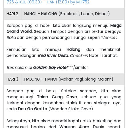
726 & KUL (09.30) – HAN (12.00) by MH752
HARI
2
HANOI – HALONG (Breakfast, Lunch, Dinner)
Sarapan pagi di hotel. kita akan langsung menuju
Mega
Grand World,
Sebuah tempat dengan arsitektur bergaya
Italia
dan dengan pemandangan sungai seperi ‘
Venice’.
kemudian kita menuju
Halong
dan menikmati
pemandangan
Red River Delta
.
Check-in
Hotel Istirahat.
Bermalam di
Golden Bay Hotel
***/similar
HARI
3
HALONG – HANOI (Makan Pagi, Siang, Malam)
Sarapan pagi di hotel
.
Setelah sarapan, kita akan
mengunjungi
Thien Cung Cave
, sebuah gua yang
terkenal dengan keindahan stalaktit dan stalagmitnya,
serta
Dau Go Grotto
(Wooden Stake Cave).
Selanjutnya, kita akan menaiki kapal untuk berkeliling dan
menyusuri bagian dari
Warisan Alam Dunia
seperti