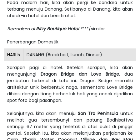
Pada malam hari, kita akan pergi ke bandara untuk
terbang menuju Danang. Setibanya di Danang, kita akan
check-in hotel dan beristirahat.
Bermalam di
Ritzy Boutique Hotel
*
***/similar
Penerbangan Domestik
HARI
5
DANANG (Breakfast, Lunch, Dinner)
Sarapan pagi di hotel. Setelah sarapan, kita akan
mengunjungi
Dragon Bridge dan Love Bridge
, dua
jembatan terkenal di kota ini. Dragon Bridge memiliki
arsitektur unik berbentuk naga, sementara Love Bridge
dihiasi dengan tiang berbentuk hati yang cocok dijadikan
spot foto bagi pasangan.
Selanjutnya, kita akan menuju
Son Tra Peninsula
untuk
melihat gua tersembunyi dan patung Bodhisattva
setinggi 67 meter yang terletak di atas bukit di pinggir
pantai. Setelah itu, kita akan melanjutkan perjalanan ke
Cam Thanh Water Coconut Village dan Bay Mau