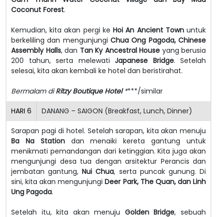
Coconut Forest
.
Kemudian, kita akan pergi ke
Hoi An Ancient Town
untuk
berkeliling dan mengunjungi
Chua Ong Pagoda, Chinese
Assembly Halls
, dan
Tan Ky Ancestral House
yang berusia
200 tahun, serta melewati
Japanese Bridge
. Setelah
selesai, kita akan kembali ke hotel dan beristirahat.
Bermalam di
Ritzy Boutique Hotel
*
***/similar
HARI
6
DANANG – SAIGON (Breakfast, Lunch, Dinner)
Sarapan pagi di hotel. Setelah sarapan, kita akan menuju
Ba Na Station
dan menaiki kereta gantung untuk
menikmati pemandangan dari ketinggian. Kita juga akan
mengunjungi desa tua dengan arsitektur Perancis dan
jembatan gantung,
Nui Chua
, serta puncak gunung. Di
sini, kita akan mengunjungi
Deer Park, The Quan, dan Linh
Ung Pagoda
.
Setelah itu, kita akan menuju
Golden Bridge
, sebuah