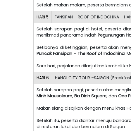
Setelah makan malam, peserta bermalam dan
HARI
5
FANSIPAN – ROOF OF INDOCHINA – HANO
Setelah sarapan pagi di hotel, peserta d
menikmati panorama indah
Pegunungan Ho
Setibanya di ketinggian, peserta akan men
Puncak Fansipan – The Roof of Indochina
. M
Sore hari, perjalanan dilanjutkan kembali ke
HARI
6
HANOI CITY TOUR –SAIGON (Breakfast,
Setelah sarapan pagi, peserta akan mengik
Minh Mausoleum
,
Ba Dinh Square
, dan
One P
Makan siang disajikan dengan menu khas H
Setelah itu, peserta diantar menuju banda
di restoran lokal dan bermalam di Saigon