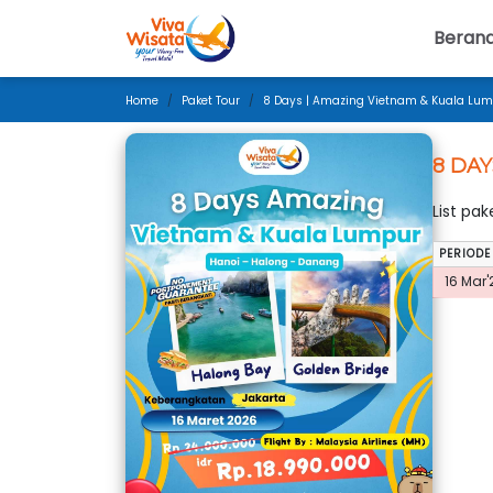
Beran
Home
Paket Tour
8 Days | Amazing Vietnam & Kuala Lump
8 DAY
List pa
PERIODE
16 Mar'