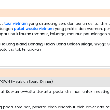
wat
tour vietnam
yang dirancang seru dan penuh cerita, di m
 dengan
paket wisata vietnam
yang praktis dan nyaman, per
tepat untuk liburan romantis, keluarga, maupun petualangan
,
Ha Long Island
,
Danang
,
Hoian
,
Bana Golden Bridge
, hingga
S
tu trip tak terlupakan
TOWN (Meals on Board, Dinner)
onal Soekarno-Hatta Jakarta pada dini hari untuk meetin
g pada sore hari, peserta akan disambut oleh driver dan to