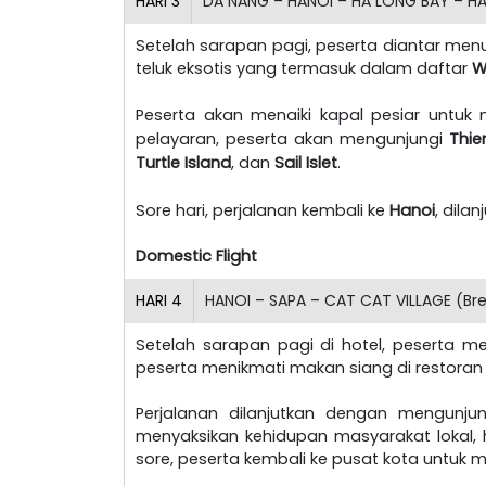
HARI
3
DA NANG – HANOI – HA LONG BAY – HAN
Setelah sarapan pagi, peserta diantar me
teluk eksotis yang termasuk dalam daftar
W
Peserta akan menaiki kapal pesiar untuk
pelayaran, peserta akan mengunjungi
Thi
Turtle Island
, dan
Sail Islet
.
Sore hari, perjalanan kembali ke
Hanoi
, dila
Domestic Flight
HARI
4
HANOI – SAPA – CAT CAT VILLAGE (Bre
Setelah sarapan pagi di hotel, peserta m
peserta menikmati makan siang di restoran l
Perjalanan dilanjutkan dengan mengunju
menyaksikan kehidupan masyarakat lokal
sore, peserta kembali ke pusat kota untuk