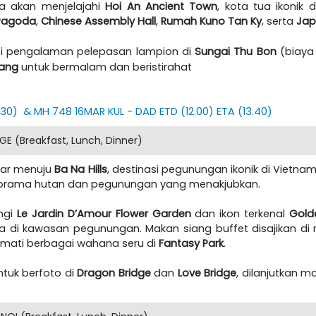
ta akan menjelajahi
Hoi An Ancient Town
, kota tua ikoni
Pagoda
,
Chinese Assembly Hall
,
Rumah Kuno Tan Ky
, serta
Jap
ti pengalaman pelepasan lampion di
Sungai Thu Bon
(biaya 
ang
untuk bermalam dan beristirahat
30) & MH 748 16MAR KUL - DAD ETD (12.00) ETA (13.40)
E (Breakfast, Lunch, Dinner)
ntar menuju
Ba Na Hills
, destinasi pegunungan ikonik di Vietna
orama hutan dan pegunungan yang menakjubkan.
ngi
Le Jardin D’Amour Flower Garden
dan ikon terkenal
Gold
 di kawasan pegunungan. Makan siang buffet disajikan di 
mati berbagai wahana seru di
Fantasy Park
.
tuk berfoto di
Dragon Bridge
dan
Love Bridge
, dilanjutkan 