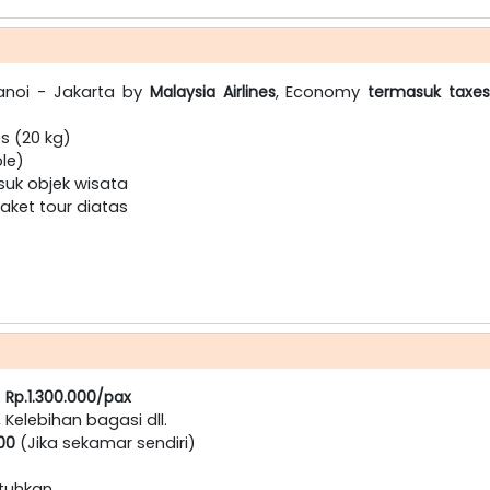
Hanoi - Jakarta by
Malaysia Airlines
, Economy
termasuk taxes
s (20 kg)
ple)
suk objek wisata
ket tour diatas
:
Rp.1.300.000/pax
, Kelebihan bagasi dll.
000
(Jika sekamar sendiri)
utuhkan