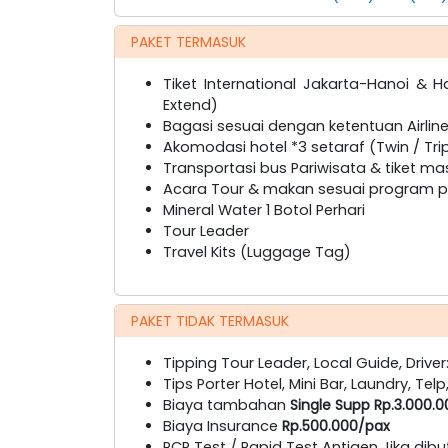
PAKET TERMASUK
Tiket International Jakarta-Hanoi & 
Extend)
Bagasi sesuai dengan ketentuan Airline
Akomodasi hotel *3 setaraf (Twin / Tri
Transportasi bus Pariwisata & tiket ma
Acara Tour & makan sesuai program pa
Mineral Water 1 Botol Perhari
Tour Leader
Travel Kits (Luggage Tag)
PAKET TIDAK TERMASUK
Tipping Tour Leader, Local Guide, Driver
Tips Porter Hotel, Mini Bar, Laundry, Telp
Biaya tambahan
Single Supp Rp.3.000.
Biaya Insurance
Rp.500.000/pax
PCR Test / Rapid Test Antigen Jika dib