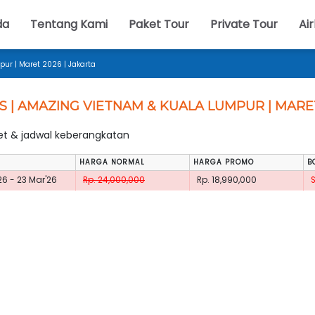
da
Tentang Kami
Paket Tour
Private Tour
Air
ur | Maret 2026 | Jakarta
S | AMAZING VIETNAM & KUALA LUMPUR | MARET
ket & jadwal keberangkatan
HARGA NORMAL
HARGA PROMO
B
26 - 23 Mar'26
Rp. 24,000,000
Rp. 18,990,000