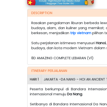
DESCRIPTION
Rasakan pengalaman liburan berbeda le
budaya, alam, dan kuliner yang memikat;
berkesan, menjadikan
trip vietnam
pilihan 
Satu perjalanan istimewa menyusuri
Hanoi
budaya, dan kota modern Vietnam dalam sa
8D AMAZING COMPLETE LEBARAN (V1)
ITINERARY PERJALANAN
HARI
1
JAKARTA –DA NANG – HOI AN ANCIENT 
Peserta berkumpul di Bandara Internasi
internasional menuju
Da Nang
.
Setibanya di Bandara Internasional Da Nan