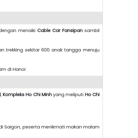
i dengan menaiki
Cable Car Fansipan
sambil
an trekking sekitar 600 anak tangga menuju
am di Hanoi
l
,
Kompleks Ho Chi Minh
yang meliputi
Ho Chi
 di Saigon, peserta menikmati makan malam