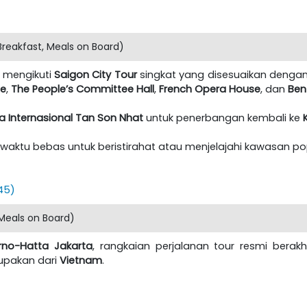
reakfast, Meals on Board)
n mengikuti
Saigon City Tour
singkat yang disesuaikan denga
ce
,
The People’s Committee Hall
,
French Opera House
, dan
Ben
 Internasional Tan Son Nhat
untuk penerbangan kembali ke
i waktu bebas untuk beristirahat atau menjelajahi kawasan p
.45)
Meals on Board)
rno-Hatta Jakarta
, rangkaian perjalanan tour resmi be
lupakan dari
Vietnam
.