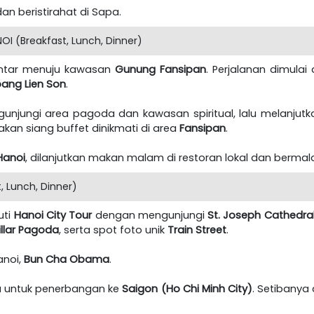
 beristirahat di Sapa.
I (Breakfast, Lunch, Dinner)
iantar menuju kawasan
Gunung Fansipan
. Perjalanan dimula
ang Lien Son
.
gunjungi area pagoda dan kawasan spiritual, lalu melanjutk
akan siang buffet dinikmati di area
Fansipan
.
Hanoi
, dilanjutkan makan malam di restoran lokal dan bermal
 Lunch, Dinner)
uti
Hanoi City Tour
dengan mengunjungi
St. Joseph Cathedra
illar Pagoda
, serta spot foto unik
Train Street
.
anoi,
Bun Cha Obama
.
ra untuk penerbangan ke
Saigon (Ho Chi Minh City)
. Setibanya