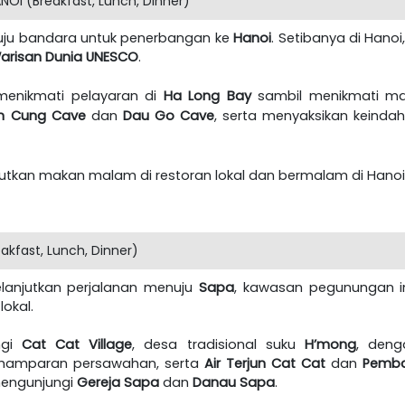
OI (Breakfast, Lunch, Dinner)
nuju bandara untuk penerbangan ke
Hanoi
. Setibanya di Hano
arisan Dunia UNESCO
.
 menikmati pelayaran di
Ha Long Bay
sambil menikmati ma
en Cung Cave
dan
Dau Go Cave
, serta menyaksikan keindah
njutkan makan malam di restoran lokal dan bermalam di Hanoi
akfast, Lunch, Dinner)
elanjutkan perjalanan menuju
Sapa
, kawasan pegunungan in
okal.
ngi
Cat Cat Village
, desa tradisional suku
H’mong
, deng
, hamparan persawahan, serta
Air Terjun Cat Cat
dan
Pemban
 mengunjungi
Gereja Sapa
dan
Danau Sapa
.