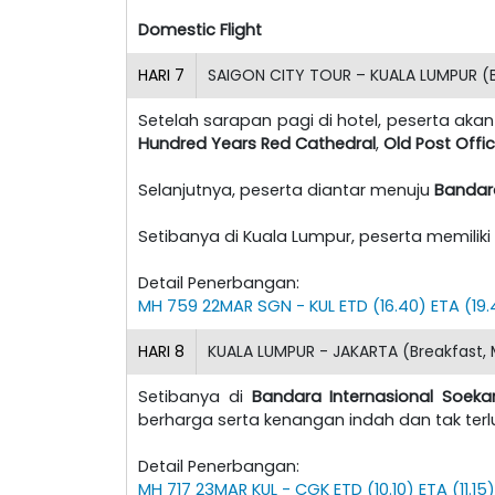
Domestic Flight
HARI
7
SAIGON CITY TOUR – KUALA LUMPUR (B
Setelah sarapan pagi di hotel, peserta aka
Hundred Years Red Cathedral
,
Old Post Offi
Selanjutnya, peserta diantar menuju
Bandara
Setibanya di Kuala Lumpur, peserta memilik
Detail Penerbangan:
MH 759 22MAR SGN - KUL ETD (16.40) ETA (19
HARI
8
KUALA LUMPUR - JAKARTA (Breakfast, 
Setibanya di
Bandara Internasional Soeka
berharga serta kenangan indah dan tak ter
Detail Penerbangan:
MH 717 23MAR KUL - CGK ETD (10.10) ETA (11.15)