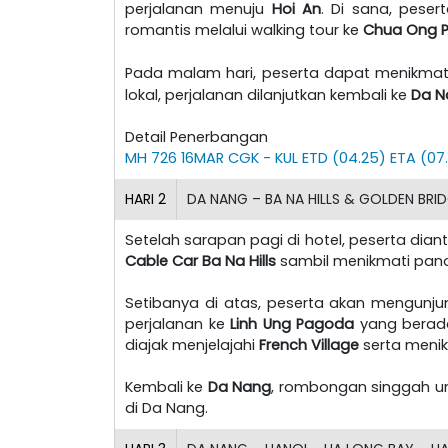
perjalanan menuju
Hoi An
. Di sana, peser
romantis melalui walking tour ke
Chua Ong 
Pada malam hari, peserta dapat menikma
lokal, perjalanan dilanjutkan kembali ke
Da N
Detail Penerbangan
MH 726 16MAR CGK - KUL ETD (04.25) ETA (07.
HARI
2
DA NANG – BA NA HILLS & GOLDEN BRIDG
Setelah sarapan pagi di hotel, peserta dia
Cable Car Ba Na Hills
sambil menikmati pan
Setibanya di atas, peserta akan mengunju
perjalanan ke
Linh Ung Pagoda
yang berada
diajak menjelajahi
French Village
serta menik
Kembali ke
Da Nang
, rombongan singgah un
di Da Nang.