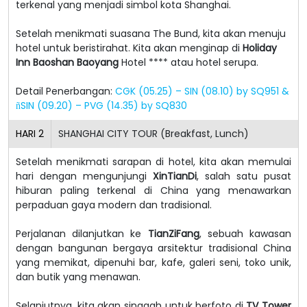
terkenal yang menjadi simbol kota Shanghai.
Setelah menikmati suasana The Bund, kita akan menuju
hotel untuk beristirahat.
Kita akan menginap di
Holiday
Inn Baoshan Baoyang
Hotel **** atau hotel serupa.
Detail Penerbangan:
CGK (05.25) – SIN (08.10) by SQ951 &
SIN (09.20) – PVG (14.35) by SQ830
ñ
HARI
2
SHANGHAI CITY TOUR (Breakfast, Lunch)
Setelah menikmati sarapan di hotel, kita akan memulai
hari dengan mengunjungi
XinTianDi
, salah satu pusat
hiburan paling terkenal di China yang menawarkan
perpaduan gaya modern dan tradisional.
Perjalanan dilanjutkan ke
TianZiFang
, sebuah kawasan
dengan bangunan bergaya arsitektur tradisional China
yang memikat, dipenuhi bar, kafe, galeri seni, toko unik,
dan butik yang menawan.
Selanjutnya, kita akan singgah untuk berfoto di
TV Tower