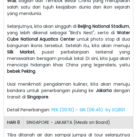
Wall
, bagian dari Tembok Besar China yang merupakan
salah satu dari tujuh keajaiban dunia dan ikon sejarah
yang mendunia.
Selanjutnya, kita akan singgah di
Beijing National Stadium
,
yang lebih dikenal sebagai "Bird’s Nest", serta di
Water
Cube National Aquatics Center
untuk photo stop di dua
bangunan ikonis tersebut. Setelah itu, kita akan menuju
Silk Market
, pusat perbelanjaan terkenal yang
menawarkan beragam produk lokal. Di sini, kita juga akan
mencicipi hidangan khas China yang legendaris, yaitu
bebek Peking
.
Usai menikmati pengalaman kuliner, kita akan menuju
bandara untuk penerbangan pulang ke
Jakarta
dengan
transit di
Singapore
.
Detail Penerbangan:
PEK (00:10) – SIN (06:45) by SQ801
HARI
8
SINGAPORE - JAKARTA (Meals on Board)
Tiba ditanah air dan sampai jumpa di tour selanjutnya