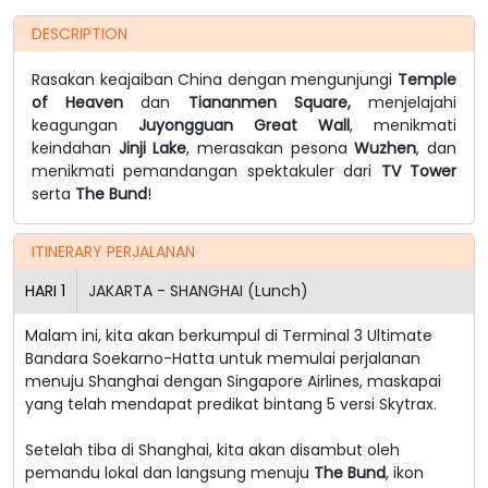
DESCRIPTION
Rasakan keajaiban China dengan mengunjungi
Temple
of Heaven
dan
Tiananmen Square,
menjelajahi
keagungan
Juyongguan Great Wall
, menikmati
keindahan
Jinji Lake
, merasakan pesona
Wuzhen
, dan
menikmati pemandangan spektakuler dari
TV Tower
serta
The Bund
!
ITINERARY PERJALANAN
HARI
1
JAKARTA - SHANGHAI (Lunch)
Malam ini, kita akan berkumpul di Terminal 3 Ultimate
Bandara Soekarno-Hatta untuk memulai perjalanan
menuju Shanghai dengan Singapore Airlines, maskapai
yang telah mendapat predikat bintang 5 versi Skytrax.
Setelah tiba di Shanghai, kita akan disambut oleh
pemandu lokal dan langsung menuju
The Bund
, ikon