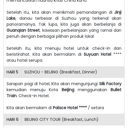
memancarkan nuansa khas China kuno.
Setelah itu, kita akan menikmati pemandangan di
Jinji
Lake
, danau terbesar di Suzhou yang terkenal akan
panoramanya. Tak lupa, kita juga akan berbelanja di
Guanqian Street
, kawasan perbelanjaan yang ramai dan
penuh dengan berbagai pilihan produk lokal.
Setelah itu, kita menuju hotel untuk check-in dan
beristirahat.
Kita akan bermalam di
Suyuan Hotel
****
atau hotel serupa.
HARI
5
SUZHOU - BEIJING (Breakfast, Dinner)
Sarapan pagi di hotel, Kita akan mengunjungi
Silk Factory
kemudian menuju Kota
Beijing
menggunakan
Bullet
Train
. Check-in Hotel.
Kita akan bermalam di
Palace Hotel ****
/ setara
HARI
6
BEIJING CITY TOUR (Breakfast, Lunch)