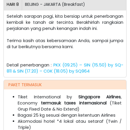
HARI
8
BEIJING - JAKARTA (Breakfast)
Setelah sarapan pagi, kita bersiap untuk penerbangan
kembali ke tanah air tercinta. Berakhirlah rangkaian
perjalanan yang penuh kenangan indah ini.
Terima kasih atas kebersamaan Anda, sampai jumpa
di tur berikutnya bersama kami.
Detail penerbangan :
PKX (09.25) – SIN (15.50) by SQ-
811 & SIN (17.20) – CGK (18.05) by SQ964
PAKET TERMASUK
Tiket International by
Singapore Airlines
,
Economy
termasuk taxes internasional
(Tiket
Grup Fixed Date & No Extend)
Bagasi 25 kg sesuai dengan ketentuan Airlines
Akomodasi hotel *4 lokal atau setaraf (Twin /
Triple)