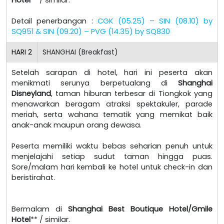
Detail penerbangan :
CGK (05.25) – SIN (08.10) by
SQ951 & SIN (09.20) – PVG (14.35) by SQ830
HARI
2
SHANGHAI (Breakfast)
Setelah sarapan di hotel, hari ini peserta akan
menikmati serunya berpetualang di
Shanghai
Disneyland
, taman hiburan terbesar di Tiongkok yang
menawarkan beragam atraksi spektakuler, parade
meriah, serta wahana tematik yang memikat baik
anak-anak maupun orang dewasa.
Peserta memiliki waktu bebas seharian penuh untuk
menjelajahi setiap sudut taman hingga puas.
Sore/malam hari kembali ke hotel untuk check-in dan
beristirahat.
Bermalam di
Shanghai Best Boutique Hotel/Gmile
Hotel
** / similar.