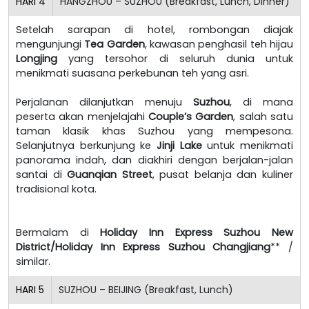
HARI
4
HANGZHOU – SUZHOU (Breakfast, Lunch, Dinner)
Setelah sarapan di hotel, rombongan diajak
mengunjungi
Tea Garden
, kawasan penghasil teh hijau
Longjing
yang tersohor di seluruh dunia untuk
menikmati suasana perkebunan teh yang asri.
Perjalanan dilanjutkan menuju
Suzhou
, di mana
peserta akan menjelajahi
Couple’s Garden
, salah satu
taman klasik khas Suzhou yang mempesona.
Selanjutnya berkunjung ke
Jinji Lake
untuk menikmati
panorama indah, dan diakhiri dengan berjalan-jalan
santai di
Guanqian Street
, pusat belanja dan kuliner
tradisional kota.
Bermalam di
Holiday Inn Express Suzhou New
District/Holiday Inn Express Suzhou Changjiang
** /
similar.
HARI
5
SUZHOU – BEIJING (Breakfast, Lunch)