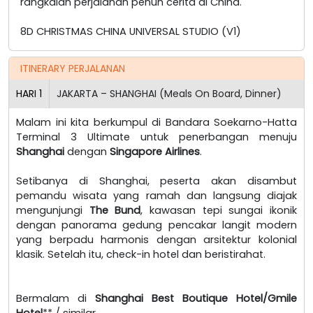
rangkaian perjalanan penuh cerita di China.
8D CHRISTMAS CHINA UNIVERSAL STUDIO (V1)
ITINERARY PERJALANAN
HARI
1
JAKARTA – SHANGHAI (Meals On Board, Dinner)
Malam ini kita berkumpul di Bandara Soekarno-Hatta
Terminal 3 Ultimate untuk penerbangan menuju
Shanghai
dengan
Singapore Airlines
.
Setibanya di Shanghai, peserta akan disambut
pemandu wisata yang ramah dan langsung diajak
mengunjungi
The Bund
, kawasan tepi sungai ikonik
dengan panorama gedung pencakar langit modern
yang berpadu harmonis dengan arsitektur kolonial
klasik. Setelah itu, check-in hotel dan beristirahat.
Bermalam di
Shanghai Best Boutique Hotel/Gmile
Hotel
** / similar.