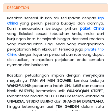
DESCRIPTION
Rasakan sensasi liburan tak terlupakan dengan
trip
China
yang penuh pesona budaya dan alamnya.
Kami menawarkan berbagai pilihan
paket China
yang fleksibel sesuai kebutuhan Anda, mulai dari
kunjungan kota bersejarah hingga destinasi modern
yang menakjubkan. Bagi Anda yang menginginkan
pengalaman lebih eksklusif, tersedia juga
private trip
China
dengan layanan personal dan rute yang dapat
disesuaikan, menjadikan perjalanan Anda semakin
nyaman dan berkesan.
Rasakan petualangan impian dengan menjelajahi
megahnya
TIAN AN MEN SQUARE
, kemilau belanja
WANGFUJING
, panorama indah
JINJI LAKE
dan nuansa
klasik
WUZHEN
, keramaian unik
GUANGQIAN STREET
,
romantisme malam di
THE BUND
, keseruan wahana di
UNIVERSAL STUDIO BEIJING
dan
SHANGHAI DISNEYLAND
,
hingga ketenangan asri
TEA GARDEN
dalam satu